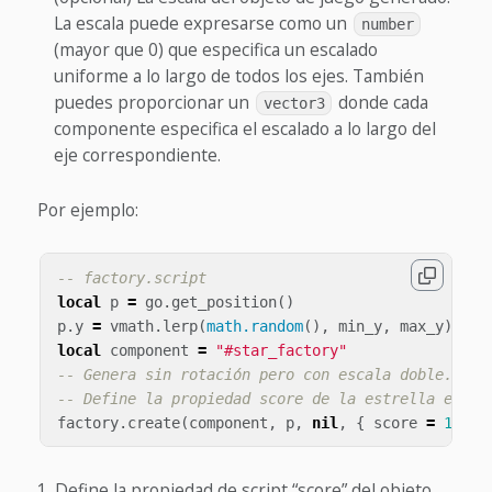
La escala puede expresarse como un
number
(mayor que 0) que especifica un escalado
uniforme a lo largo de todos los ejes. También
puedes proporcionar un
donde cada
vector3
componente especifica el escalado a lo largo del
eje correspondiente.
Por ejemplo:
-- factory.script
local
p
=
go
.
get_position
()
p
.
y
=
vmath
.
lerp
(
math.random
(),
min_y
,
max_y
)
local
component
=
"#star_factory"
-- Genera sin rotación pero con escala doble.
-- Define la propiedad score de la estrella en 10
factory
.
create
(
component
,
p
,
nil
,
{
score
=
10
},
Define la propiedad de script “score” del objeto