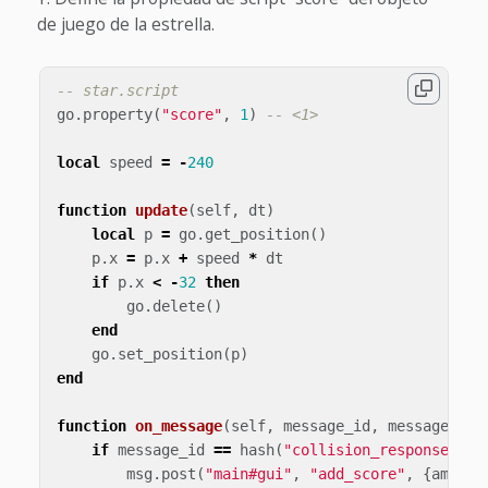
de juego de la estrella.
-- star.script
go
.
property
(
"score"
,
1
)
-- <1>
local
speed
=
-
240
function
update
(
self
,
dt
)
local
p
=
go
.
get_position
()
p
.
x
=
p
.
x
+
speed
*
dt
if
p
.
x
<
-
32
then
go
.
delete
()
end
go
.
set_position
(
p
)
end
function
on_message
(
self
,
message_id
,
message
,
se
if
message_id
==
hash
(
"collision_response"
)
t
msg
.
post
(
"main#gui"
,
"add_score"
,
{
amount