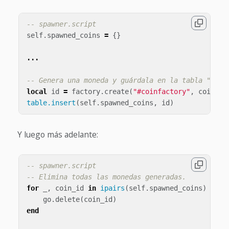
-- spawner.script
self
.
spawned_coins
=
{}
...
-- Genera una moneda y guárdala en la tabla "coin
local
id
=
factory
.
create
(
"#coinfactory"
,
coin_po
table.insert
(
self
.
spawned_coins
,
id
)
Y luego más adelante:
-- spawner.script
-- Elimina todas las monedas generadas.
for
_
,
coin_id
in
ipairs
(
self
.
spawned_coins
)
do
go
.
delete
(
coin_id
)
end