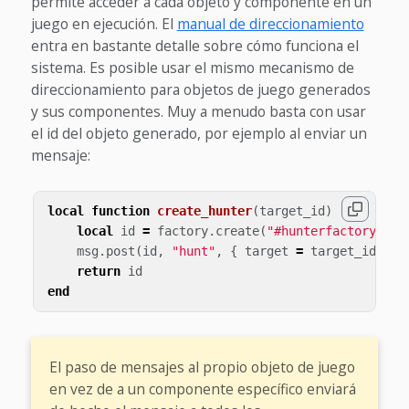
permite acceder a cada objeto y componente en un
juego en ejecución. El
manual de direccionamiento
entra en bastante detalle sobre cómo funciona el
sistema. Es posible usar el mismo mecanismo de
direccionamiento para objetos de juego generados
y sus componentes. Muy a menudo basta con usar
el id del objeto generado, por ejemplo al enviar un
mensaje:
local
function
create_hunter
(
target_id
)
local
id
=
factory
.
create
(
"#hunterfactory"
)
msg
.
post
(
id
,
"hunt"
,
{
target
=
target_id
})
return
id
end
El paso de mensajes al propio objeto de juego
en vez de a un componente específico enviará