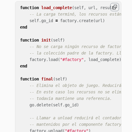
function
load_complete
(
self
,
url
,
result
)
-- La carga terminó, los recursos están lis
self
.
go_id
=
factory
.
create
(
url
)
end
function
init
(
self
)
-- No se carga ningún recurso de factory cu
-- la colección padre de la factory. Llamar
factory
.
load
(
"#factory"
,
load_complete
)
end
function
final
(
self
)
-- Elimina el objeto de juego. Reducirá el 
-- En este caso los recursos no se eliminan
-- todavía mantiene una referencia.
go
.
delete
(
self
.
go_id
)
-- Llamar a unload reducirá el contador de 
-- mantenidos por el componente factory, lo
factory
.
unload
(
"#factory"
)