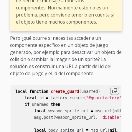
de hecho el mensaje a todos los
componentes. Normalmente esto no es un
problema, pero conviene tenerlo en cuenta si
el objeto tiene muchos componentes.
Pero ¿qué ocurre si necesitas acceder a un
componente específico en un objeto de juego
generado, por ejemplo para desactivar un objeto de
colisión o cambiar la imagen de un sprite? La
solución es construir una URL a partir del id del
objeto de juego y el id del componente.
local
function
create_guard
(
unarmed
)
local
id
=
factory
.
create
(
"#guardfactory"
)
if
unarmed
then
local
weapon_sprite_url
=
msg
.
url
(
nil
,
id
msg
.
post
(
weapon_sprite_url
,
"disable"
)
local
body_sprite_url
=
msg
.
url
(
nil
,
id
,