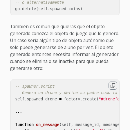
-- o alternativamente
go
.
delete
(
self
.
spawned_coins
)
También es común que quieras que el objeto
generado conozca el objeto de juego que lo generó.
Un caso sería algún tipo de objeto autónomo que
solo puede generarse de a uno por vez. El objeto
generado entonces necesita informar al generador
cuando se elimina o se inactiva para que pueda
generarse otro:
-- spawner.script
-- Genera un drone y define su padre como la URL 
self
.
spawned_drone
=
factory
.
create
(
"#dronefactor
...
function
on_message
(
self
,
message_id
,
message
,
se