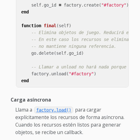
self
.
go_id
=
factory
.
create
(
"#factory"
)
end
function
final
(
self
)
-- Elimina objetos de juego. Reducirá el co
-- En este caso los recursos se eliminan po
-- no mantiene ninguna referencia.
go
.
delete
(
self
.
go_id
)
-- Llamar a unload no hará nada porque fact
factory
.
unload
(
"#factory"
)
end
Carga asíncrona
Llama a
para cargar
factory.load()
explícitamente los recursos de forma asíncrona.
Cuando los recursos estén listos para generar
objetos, se recibe un callback.