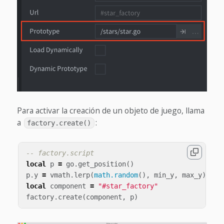
Para activar la creación de un objeto de juego, llama
a
:
factory.create()
-- factory.script
local
p
=
go
.
get_position
()
p
.
y
=
vmath
.
lerp
(
math.random
(),
min_y
,
max_y
)
local
component
=
"#star_factory"
factory
.
create
(
component
,
p
)