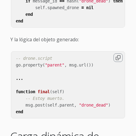
if
message_id
==
hash
(
"drone_dead"
)
then
self
.
spawned_drone
=
nil
end
end
Y la lógica del objeto generado:
-- drone.script
go
.
property
(
"parent"
,
msg
.
url
())
...
function
final
(
self
)
-- Estoy muerto.
msg
.
post
(
self
.
parent
,
"drone_dead"
)
end