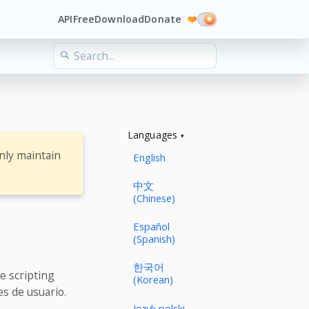
API
Free
Download
Donate
❤️
Languages
nly maintain
English
中文
(Chinese)
Español
(Spanish)
한국어
e scripting
(Korean)
s de usuario.
Język polski