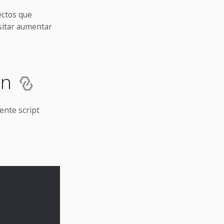
ectos que
sitar aumentar
ón
ente script