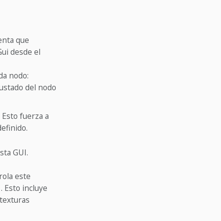
uenta que
Gui desde el
da nodo:
justado del nodo
 Esto fuerza a
efinido.
sta GUI.
rola este
. Esto incluye
 texturas