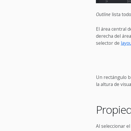
Outline
lista tod
El área central 
derecha del áre
selector de
layo
Un rectángulo bl
la altura de vis
Propie
Al seleccionar el