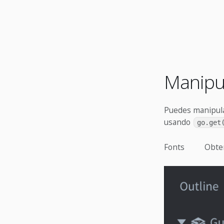
Manipul
Puedes manipula
usando
go.get
Fonts
Obten