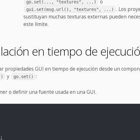
o
go.set(..., "textures", ...)
. Los proy
gui.set(msg.url(), "textures", ...)
sustituyan muchas texturas externas pueden nece
este límite.
ación en tiempo de ejecuci
r propiedades GUI en tiempo de ejecución desde un compon
y
:
()
go.set()
er o definir una fuente usada en una GUI.