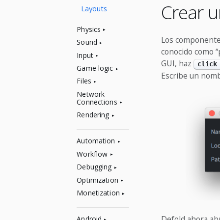
Crear 
Layouts
Physics
Los componentes
Sound
conocido como “
Input
GUI, haz
click
Game logic
Escribe un nomb
Files
Network
Connections
Rendering
Automation
Workflow
Debugging
Optimization
Monetization
Defold ahora abr
Android