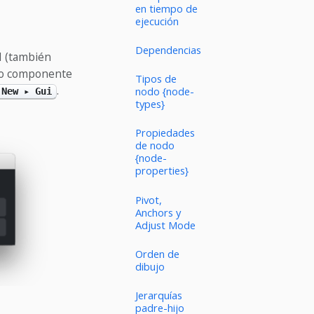
en tiempo de
ejecución
Dependencias
I (también
evo componente
Tipos de
.
nodo {node-
New ▸ Gui
types}
Propiedades
de nodo
{node-
properties}
Pivot,
Anchors y
Adjust Mode
Orden de
dibujo
Jerarquías
padre-hijo