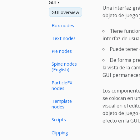
GUI
Una interfaz gr
GUI overview
objeto de juego 
Box nodes
Tiene funcion
Text nodes
interfaz de usua
Puede tener 
Pie nodes
De forma pre
Spine nodes
la vista de la c
(English)
GUI permanecerá
ParticleFX
nodes
Los componentes
se colocan en un
Template
visual en el edi
nodes
objeto de juego 
Scripts
efecto en la GUI.
Clipping