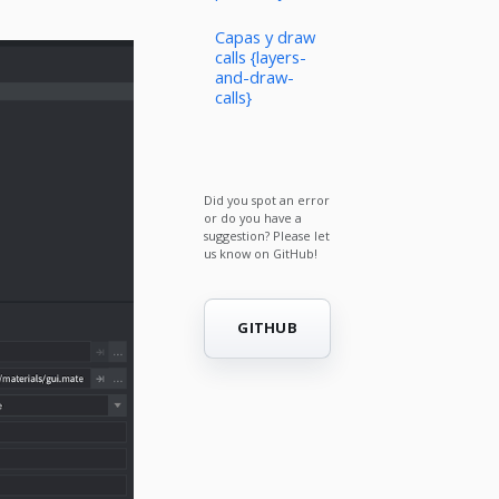
Capas y draw
calls {layers-
and-draw-
calls}
Did you spot an error
or do you have a
suggestion? Please let
us know on GitHub!
GITHUB