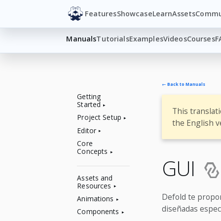
Features
Showcase
Learn
Assets
Commu
Manuals
Tutorials
Examples
Videos
Courses
F
← Back to Manuals
Getting
Started
This translat
Project Setup
the English v
Editor
Core
Concepts
GUI
Assets and
Resources
Defold te propor
Animations
diseñadas especí
Components