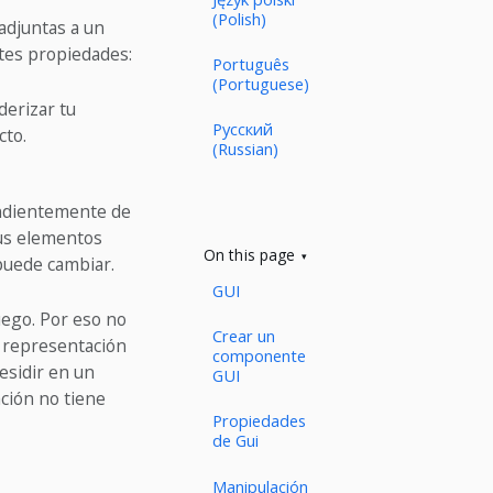
(Polish)
adjuntas a un
ntes propiedades:
Português
(Portuguese)
derizar tu
Русский
cto.
(Russian)
ndientemente de
tus elementos
On this page
puede cambiar.
GUI
uego. Por eso no
Crear un
a representación
componente
esidir en un
GUI
ación no tiene
Propiedades
de Gui
Manipulación