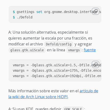
$ 
gsettings 
set 
$ 
A: Una solución alternativa, especialmente si
quieres aumentar la escala por una fracción, es
modificar el archivo
y agregar
Defold/config
en la línea
:
fuente
glass.gtk.uiScale
vmargs
vmargs = -Dglass.gtk.uiScale=1.5,-Dfile.encoding=U
vmargs = -Dglass.gtk.uiScale=175%,-Dfile.encoding=
Más información sobre este valor en el
artículo de
la wiki de Arch Linux sobre HiDPI
.
A: Si usas KDE, puedes definir
:
GDK_SCALE