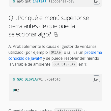
$ 
apt-get 
install 
Q: ¿Por qué el menú superior se
cierra antes de que pueda
seleccionar algo?
A: Probablemente lo causa el gestor de ventanas
utilizado (por ejemplo
o i3). Es un
problema
Qtile
conocido de JavaFX
y se puede resolver definiendo
la variable de ambiente
en 1:
GDK_DISPLAY
$ GDK_DISPLAY
=
1 ./Defold

D
=
2

O modificando el archivo
y