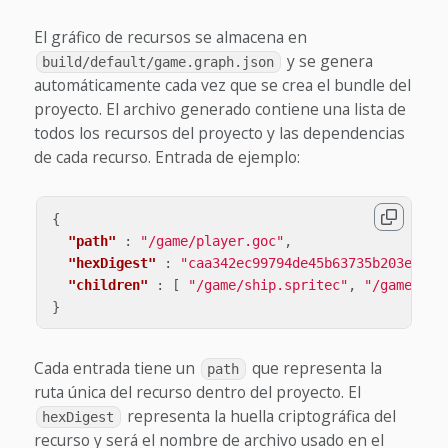
El gráfico de recursos se almacena en
y se genera
build/default/game.graph.json
automáticamente cada vez que se crea el bundle del
proyecto. El archivo generado contiene una lista de
todos los recursos del proyecto y las dependencias
de cada recurso. Entrada de ejemplo:
{
"path"
:
"/game/player.goc"
,
"hexDigest"
:
"caa342ec99794de45b63735b203e83ba
"children"
:
[
"/game/ship.spritec"
,
"/game/pla
}
Cada entrada tiene un
que representa la
path
ruta única del recurso dentro del proyecto. El
representa la huella criptográfica del
hexDigest
recurso y será el nombre de archivo usado en el