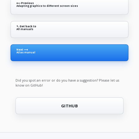
⟵ Previous
Adapting graphics to different screen sizes
↖ Get back to
All manuals
Next ⟶
Atlas manual
Did you spot an error or do you have a suggestion? Please let us
know on GitHub!
GITHUB