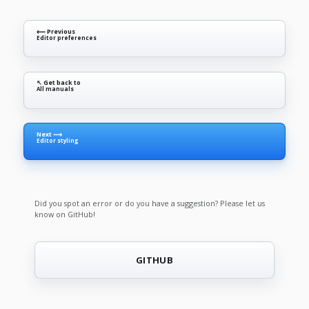
⟵ Previous
Editor preferences
↖ Get back to
All manuals
Next ⟶
Editor styling
Did you spot an error or do you have a suggestion? Please let us
know on GitHub!
GITHUB