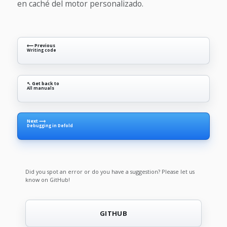
en caché del motor personalizado.
⟵ Previous
Writing code
↖ Get back to
All manuals
Next ⟶
Debugging in Defold
Did you spot an error or do you have a suggestion? Please let us
know on GitHub!
GITHUB