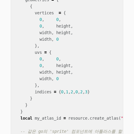
{
vertices
=
{
0
,
0
,
0
,
height
,
width
,
height
,
width
,
0
},
uvs
=
{
0
,
0
,
0
,
height
,
width
,
height
,
width
,
0
},
indices
=
{
0
,
1
,
2
,
0
,
2
,
3
}
}
}
}
local
my_atlas_id
=
resource
.
create_atlas
(
"/my_
-- 같은 go의 'sprite' 컴포넌트에 아틀라스를 할당합