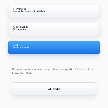
⟵ Previous
Live update content in Defold
↖ Get back to
All manuals
Next ⟶
Buffer manual
Did you spot an error or do you have a suggestion? Please let us
know on GitHub!
GITHUB