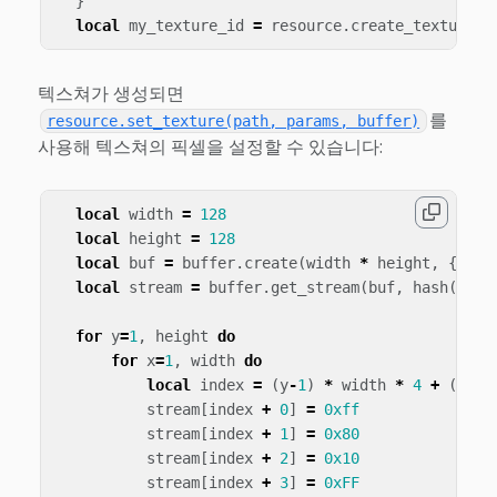
}
local
my_texture_id
=
resource
.
create_texture
(
"
텍스쳐가 생성되면
를
resource.set_texture(path, params, buffer)
사용해 텍스쳐의 픽셀을 설정할 수 있습니다:
local
width
=
128
local
height
=
128
local
buf
=
buffer
.
create
(
width
*
height
,
{
{
n
local
stream
=
buffer
.
get_stream
(
buf
,
hash
(
"rgb
for
y
=
1
,
height
do
for
x
=
1
,
width
do
local
index
=
(
y
-
1
)
*
width
*
4
+
(
x
-
1
)
stream
[
index
+
0
]
=
0xff
stream
[
index
+
1
]
=
0x80
stream
[
index
+
2
]
=
0x10
stream
[
index
+
3
]
=
0xFF