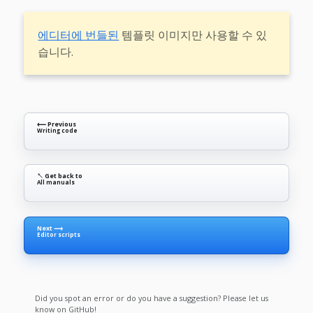
에디터에 번들된
템플릿 이미지만 사용할 수 있
습니다.
⟵ Previous
Writing code
↖ Get back to
All manuals
Next ⟶
Editor scripts
Did you spot an error or do you have a suggestion? Please let us
know on GitHub!