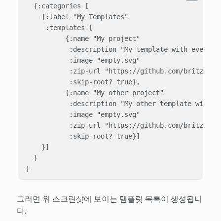
  {:categories [

    {:label "My Templates"

     :templates [

          {:name "My project"

           :description "My template with everythi
           :image "empty.svg"

           :zip-url "https://github.com/britzl/tem
           :skip-root? true},

          {:name "My other project"

           :description "My other template with ev
           :image "empty.svg"

           :zip-url "https://github.com/britzl/tem
           :skip-root? true}]

    }]

  }

그러면 위 스크린샷에 보이는 템플릿 목록이 생성됩니
다.