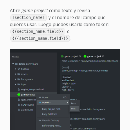
Abre
game.project
como texto y revisa
y el nombre del campo que
[section_name]
quieres usar. Luego puedes usarlo como token:
o
{{section_name.field}}
.
{{{section_name.field}}}