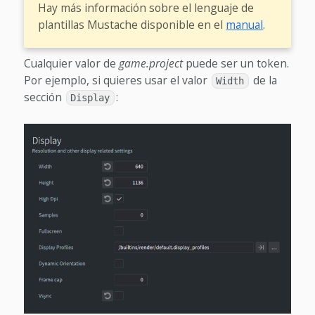
Hay más información sobre el lenguaje de
plantillas Mustache disponible en el
manual
.
Cualquier valor de
game.project
puede ser un token.
Por ejemplo, si quieres usar el valor
de la
Width
sección
:
Display