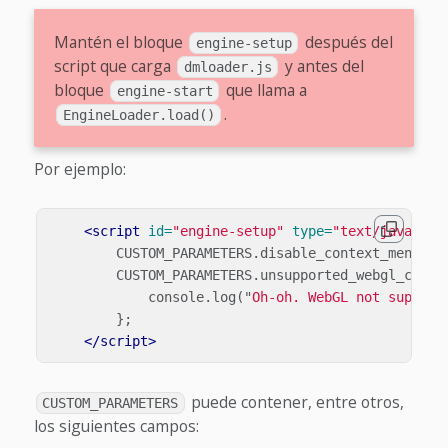
Mantén el bloque
después del
engine-setup
script que carga
y antes del
dmloader.js
bloque
que llama a
engine-start
.
EngineLoader.load()
Por ejemplo:
<script 
id=
"engine-setup"
type=
"text/javascri
CUSTOM_PARAMETERS
.
disable_context_menu
=
CUSTOM_PARAMETERS
.
unsupported_webgl_callb
console
.
log
(
"
Oh-oh. WebGL not support
};
</script>
puede contener, entre otros,
CUSTOM_PARAMETERS
los siguientes campos: