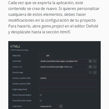
Cada vez que se exporta la aplicación, este
contenido se crea de nuevo. Si quieres personalizar
cualquiera de estos elementos, debes hacer
modificaciones en la configuración de tu proyecto.
Para hacerlo, abre
game.project
en el editor Defold
y desplázate hasta la sección
html5
: