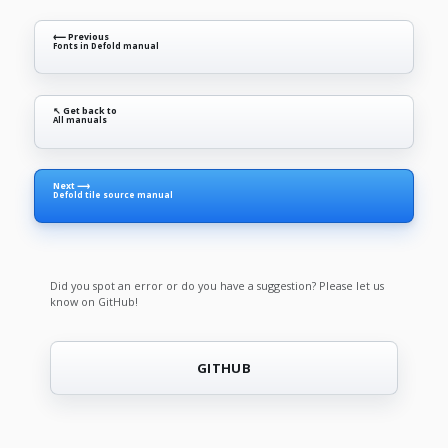
⟵ Previous
Fonts in Defold manual
↖ Get back to
All manuals
Next ⟶
Defold tile source manual
Did you spot an error or do you have a suggestion? Please let us
know on GitHub!
GITHUB