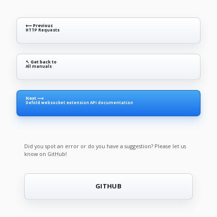
⟵ Previous
HTTP Requests
↖ Get back to
All manuals
Next ⟶
Defold websocket extension API documentation
Did you spot an error or do you have a suggestion? Please let us
know on GitHub!
GITHUB