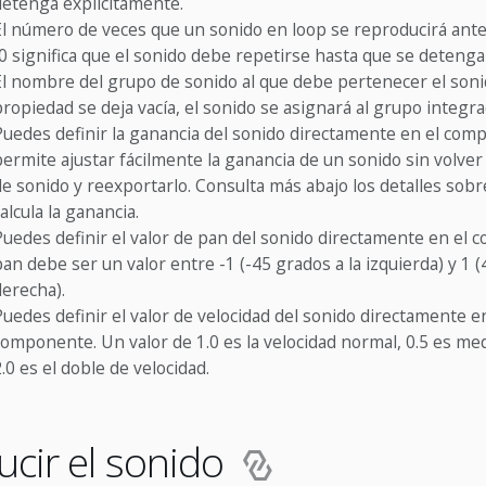
detenga explícitamente.
El número de veces que un sonido en loop se reproducirá ant
(0 significa que el sonido debe repetirse hasta que se detenga
El nombre del grupo de sonido al que debe pertenecer el sonid
propiedad se deja vacía, el sonido se asignará al grupo integra
Puedes definir la ganancia del sonido directamente en el com
permite ajustar fácilmente la ganancia de un sonido sin volve
de sonido y reexportarlo. Consulta más abajo los detalles sob
alcula la ganancia.
Puedes definir el valor de pan del sonido directamente en el 
an debe ser un valor entre -1 (-45 grados a la izquierda) y 1 (
derecha).
Puedes definir el valor de velocidad del sonido directamente e
componente. Un valor de 1.0 es la velocidad normal, 0.5 es med
.0 es el doble de velocidad.
cir el sonido