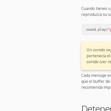
Cuando tienes u
reproduzca su s
sound
.
play
(
"
Un sonido seg
pertenecía e
sonido (ver m
Cada mensaje en
que el buffer de
recomienda impl
Detener