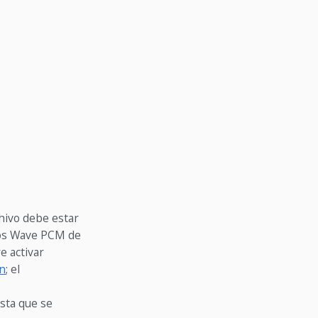
chivo debe estar
vos Wave PCM de
e activar
ón
; el
sta que se