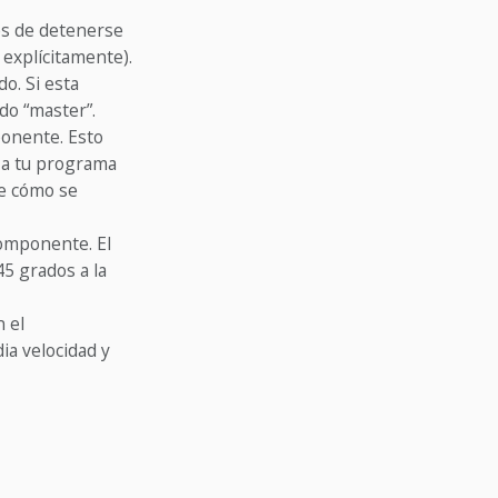
es de detenerse
 explícitamente).
o. Si esta
do “master”.
ponente. Esto
r a tu programa
re cómo se
componente. El
45 grados a la
n el
ia velocidad y