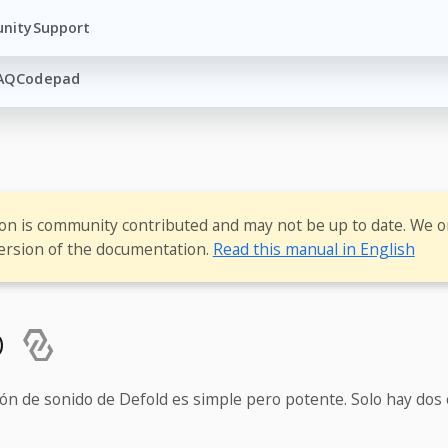
nity
Support
AQ
Codepad
ion is community contributed and may not be up to date. We o
ersion of the documentation.
Read this manual in English
o
ón de sonido de Defold es simple pero potente. Solo hay dos