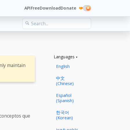
API
Free
Download
Donate
❤️
Languages
nly maintain
English
中文
(Chinese)
Español
(Spanish)
한국어
 conceptos que
(Korean)
Język polski