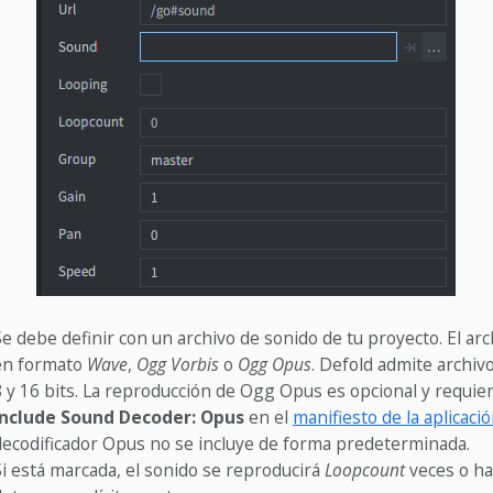
Se debe definir con un archivo de sonido de tu proyecto. El ar
en formato
Wave
,
Ogg Vorbis
o
Ogg Opus
. Defold admite archi
8 y 16 bits. La reproducción de Ogg Opus es opcional y requier
Include Sound Decoder: Opus
en el
manifiesto de la aplicaci
decodificador Opus no se incluye de forma predeterminada.
Si está marcada, el sonido se reproducirá
Loopcount
veces o ha