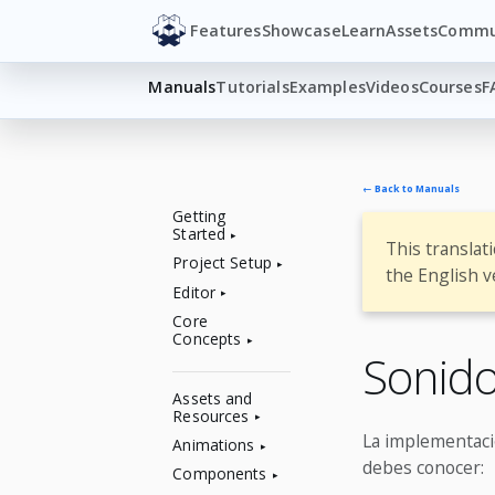
Features
Showcase
Learn
Assets
Commu
Manuals
Tutorials
Examples
Videos
Courses
F
← Back to Manuals
Getting
Started
This translat
Project Setup
the English v
Editor
Core
Concepts
Sonid
Assets and
Resources
La implementaci
Animations
debes conocer:
Components