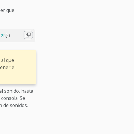
er que
.
25
})
 al que
ener el
l sonido, hasta
 consola. Se
 de sonidos.