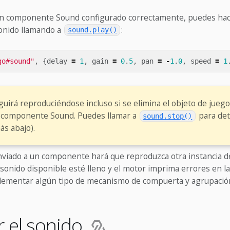
n componente Sound configurado correctamente, puedes hac
onido llamando a
:
sound.play()
go#sound"
,
{
delay
=
1
,
gain
=
0
.
5
,
pan
=
-
1
.
0
,
speed
=
1
uirá reproduciéndose incluso si se elimina el objeto de juego
l componente Sound. Puedes llamar a
para det
sound.stop()
ás abajo).
viado a un componente hará que reproduzca otra instancia de
 sonido disponible esté lleno y el motor imprima errores en la
ementar algún tipo de mecanismo de compuerta y agrupación
 el sonido