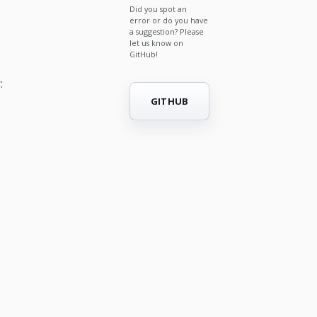
Did you spot an
error or do you have
a suggestion? Please
let us know on
GitHub!
:
GITHUB