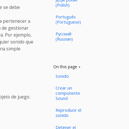
(Polish)
e se debe
Português
 pertenecer a
(Portuguese)
a de gestionar
Русский
va. Por ejemplo,
(Russian)
quier sonido que
una simple
On this page
Sonido
Crear un
componente
jeto de juego.
Sound
Reproducir el
sonido
Detener el