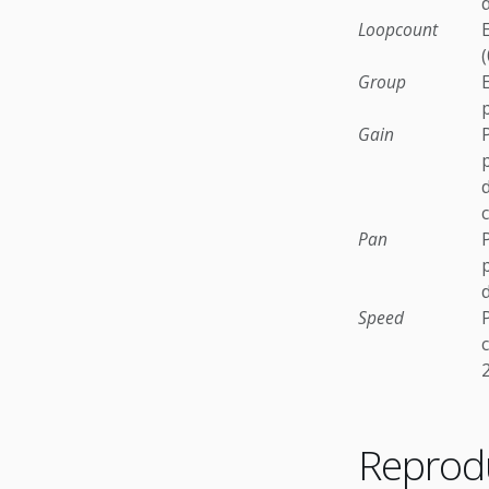
Loopcount
Group
Gain
c
Pan
p
Speed
2
Reprodu