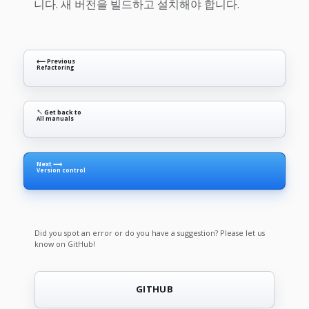
니다. 새 버전을 빌드하고 설치해야 합니다.
⟵ Previous
Refactoring
↖ Get back to
All manuals
Next ⟶
Version control
Did you spot an error or do you have a suggestion? Please let us
know on GitHub!
GITHUB