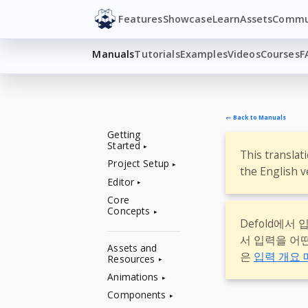
Features
Showcase
Learn
Assets
Commu
Manuals
Tutorials
Examples
Videos
Courses
F
← Back to Manuals
Getting
Started
This translat
Project Setup
the English v
Editor
Core
Concepts
Defold에서
서 입력을 어
Assets and
은
입력 개요
Resources
Animations
Components