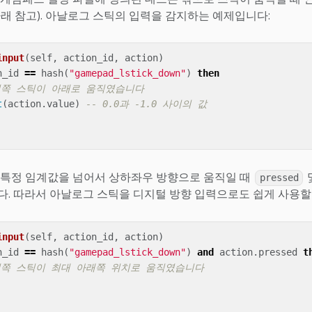
래 참고). 아날로그 스틱의 입력을 감지하는 예제입니다:
input
(
self
,
action_id
,
action
)
n_id
==
hash
(
"gamepad_lstick_down"
)
then
왼쪽 스틱이 아래로 움직였습니다
t
(
action
.
value
)
-- 0.0과 -1.0 사이의 값
 특정 임계값을 넘어서 상하좌우 방향으로 움직일 때
pressed
. 따라서 아날로그 스틱을 디지털 방향 입력으로도 쉽게 사용할 
input
(
self
,
action_id
,
action
)
n_id
==
hash
(
"gamepad_lstick_down"
)
and
action
.
pressed
t
왼쪽 스틱이 최대 아래쪽 위치로 움직였습니다