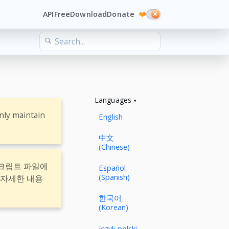
API
Free
Download
Donate
❤️
Languages
nly maintain
English
中文
(Chinese)
스크립트 파일에
Español
(Spanish)
 자세한 내용
한국어
(Korean)
Język polski