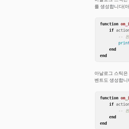
를 생성합니다(아
function
on_
if
actio
-- 
prin
end
end
아날로그 스틱은
벤트도 생성합니다
function
on_
if
actio
-- 
end
end