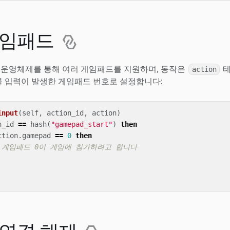
게임패드
스트 운영체제를 통해 여러 게임패드를 지원하며, 동작은
테
action
 입력이 발생한 게임패드 번호로 설정합니다:
input
(
self
,
action_id
,
action
)
n_id
==
hash
(
"gamepad_start"
)
then
ction
.
gamepad
==
0
then
- 게임패드 0이 게임에 참가하려고 합니다