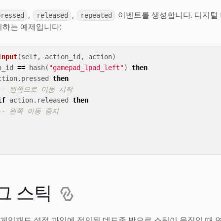
,
,
이벤트를 생성합니다. 디지털 
pressed
released
repeated
지하는 예제입니다:
input
(
self
,
action_id
,
action
)
n_id
==
hash
(
"gamepad_lpad_left"
)
then
ction
.
pressed
then
-- 왼쪽으로 이동 시작
if
action
.
released
then
-- 왼쪽 이동 중지
그 스틱
게임패드 설정 파일에 정의된 데드존 밖으로 스틱이 움직일 때 