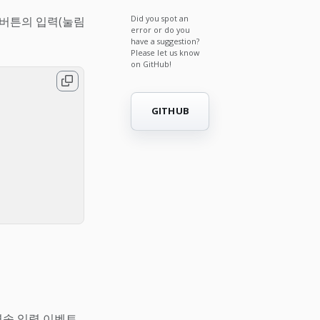
Did you spot an
버튼의 입력(눌림
error or do you
have a suggestion?
Please let us know
on GitHub!
GITHUB
연속 입력 이벤트