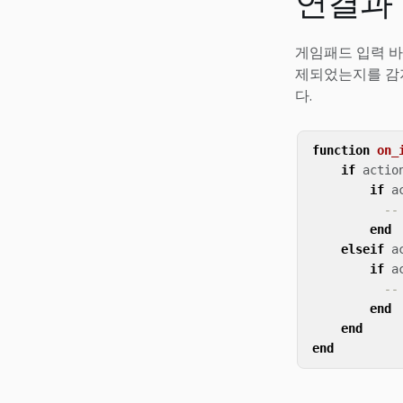
연결과
게임패드 입력 바
제되었는지를 감
다.
function
on_
if
actio
if
a
-
end
elseif
a
if
a
-
end
end
end