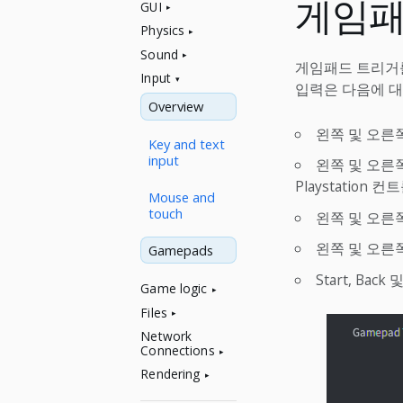
게임
GUI
Physics
Sound
게임패드 트리거를
Input
입력은 다음에 대
Overview
왼쪽 및 오른
Key and text
input
왼쪽 및 오른쪽 
Playstation 컨트
Mouse and
touch
왼쪽 및 오른
왼쪽 및 오른
Gamepads
Start, Back
Game logic
Files
Network
Connections
Rendering