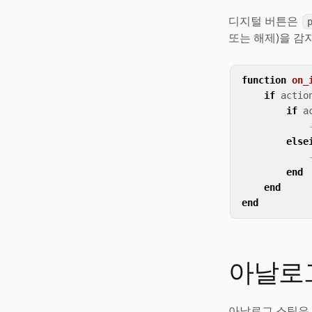
디지털 버튼은
또는 해제)을 감
function
on_
if
actio
if
a
else
end
end
end
아날로
아날로그 스틱은 