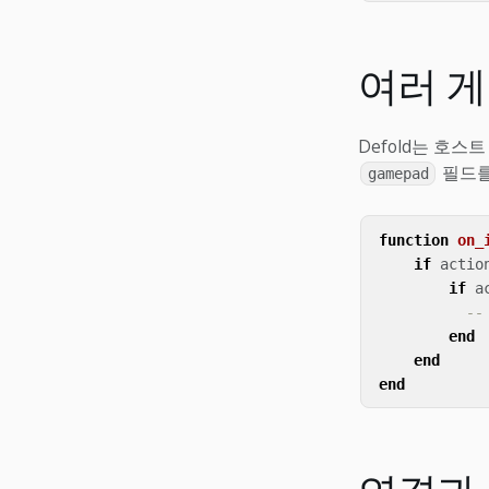
여러 
Defold는 호
필드를
gamepad
function
on_
if
actio
if
a
-
end
end
end