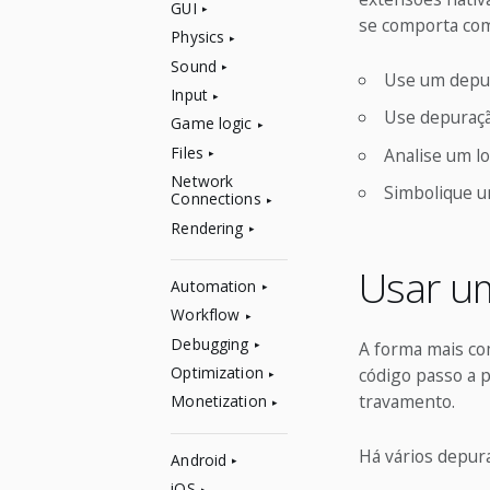
GUI
se comporta com
Physics
Sound
Use um depur
Input
Use depuraçã
Game logic
Files
Analise um l
Network
Simbolique u
Connections
Rendering
Usar u
Automation
Workflow
Debugging
A forma mais co
Optimization
código passo a p
travamento.
Monetization
Há vários depur
Android
iOS