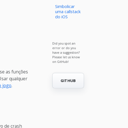
Simbolicar
uma callstack
do iOS
Did you spot an
error or do you
have a suggestion?
Please let us know
on GitHub!
Use as funções
 Usar qualquer
GITHUB
o jogo
.
vo de crash