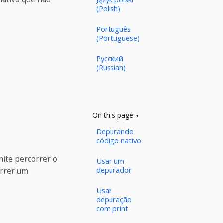
(Polish)
Português
(Portuguese)
Русский
(Russian)
On this page
Depurando
código nativo
mite percorrer o
Usar um
depurador
orrer um
Usar
depuração
com print