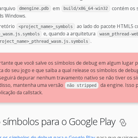
arquivo
em
contém os 
dmengine.pdb
build/x86_64-win32
ds Windows.
retório
ao lado do pacote HTML5 
<project_name>_symbols
e, quando a arquitetura
>_wasm.js.symbols
wasm_pthread-we
.
roject_name>_pthread_wasm.js.symbols
rtante que você salve os símbolos de debug em algum lugar p
ca do seu jogo e que saiba a qual release os símbolos de deb
seguirá depurar nenhum travamento nativo se não tiver os s
disso, mantenha uma versão
da engine. Isso 
não stripped
icação da callstack.
 símbolos para o Google Play
r os símbolos de debug para o Google Play
para que quaisque