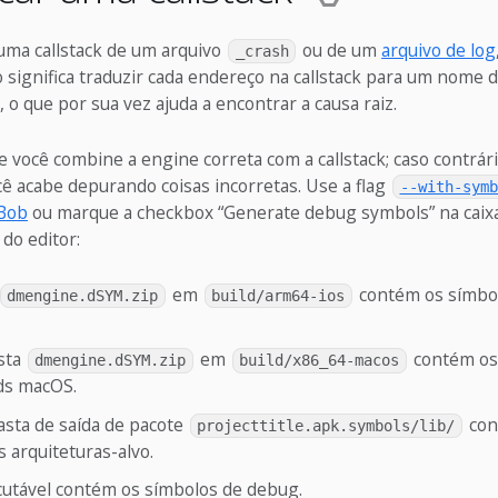
 uma callstack de um arquivo
ou de um
arquivo de log
_crash
so significa traduzir cada endereço na callstack para um nome 
 o que por sua vez ajuda a encontrar a causa raiz.
 você combine a engine correta com a callstack; caso contrári
ê acabe depurando coisas incorretas. Use a flag
--with-symb
Bob
ou marque a checkbox “Generate debug symbols” na caixa
o editor:
em
contém os símbo
dmengine.dSYM.zip
build/arm64-ios
sta
em
contém os
dmengine.dSYM.zip
build/x86_64-macos
ds macOS.
asta de saída de pacote
con
projecttitle.apk.symbols/lib/
 arquiteturas-alvo.
ecutável contém os símbolos de debug.