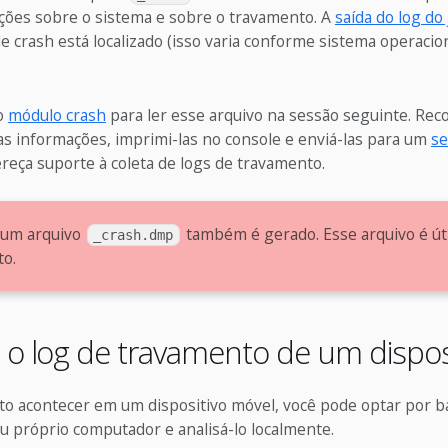
ções sobre o sistema e sobre o travamento. A
saída do log do
e crash está localizado (isso varia conforme sistema operacion
o
módulo crash
para ler esse arquivo na sessão seguinte. Rec
 as informações, imprimi-las no console e enviá-las para um
se
reça suporte à coleta de logs de travamento.
 um arquivo
também é gerado. Esse arquivo é úti
_crash.dmp
o.
o log de travamento de um dispos
o acontecer em um dispositivo móvel, você pode optar por ba
u próprio computador e analisá-lo localmente.