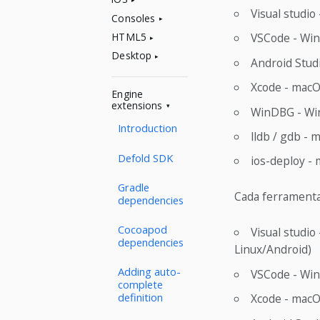
Visual studio
Consoles
HTML5
VSCode - Win
Desktop
Android Stud
Xcode - mac
Engine
extensions
WinDBG - Wi
Introduction
lldb / gdb - 
Defold SDK
ios-deploy -
Gradle
Cada ferramenta
dependencies
Cocoapod
Visual studi
dependencies
Linux/Android)
Adding auto-
VSCode - Win
complete
definition
Xcode - macOS