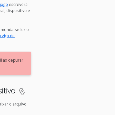
 jogo
escreverá
al, dispositivo e
omenda-se ler o
rviço de
l ao depurar
itivo
ixar o arquivo