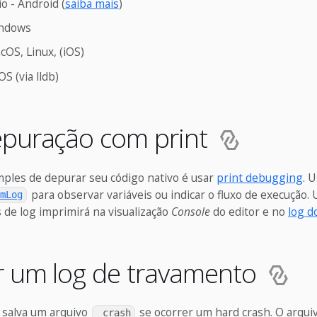
o - Android (
saiba mais
)
ndows
cOS, Linux, (iOS)
OS (via lldb)
epuração com print
mples de depurar seu código nativo é usar
print debugging
. 
para observar variáveis ou indicar o fluxo de execução.
mLog
 de log imprimirá na visualização
Console
do editor e no
log d
r um log de travamento
 salva um arquivo
se ocorrer um hard crash. O arqui
_crash