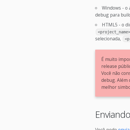
Windows - o 
debug para buil
HTML5 - o di
<project_name
selecionada,
<p
É muito impo
release públi
Você não con
debug. Além 
melhor simbol
Enviando
Você pode
envia