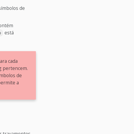
símbolos de
contém
está
b
ara cada
ug pertencem.
ímbolos de
permite a
r travamentos