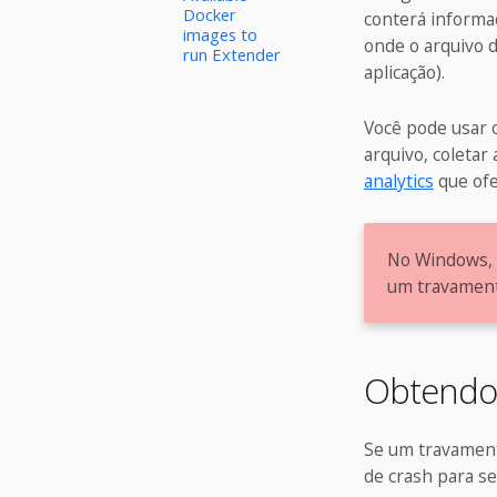
Docker
conterá informa
images to
onde o arquivo d
run Extender
aplicação).
Você pode usar 
arquivo, coletar
analytics
que ofe
No Windows,
um travament
Obtendo 
Se um travament
de crash para se