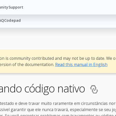
nity
Support
AQ
Codepad
ion is community contributed and may not be up to date. We o
ersion of the documentation.
Read this manual in English
ndo código nativo
testado e deve travar muito raramente em circunstâncias nor
sível garantir que ele nunca travará, especialmente se seu j
as. Se você encontrar problemas com travamentos ou código 