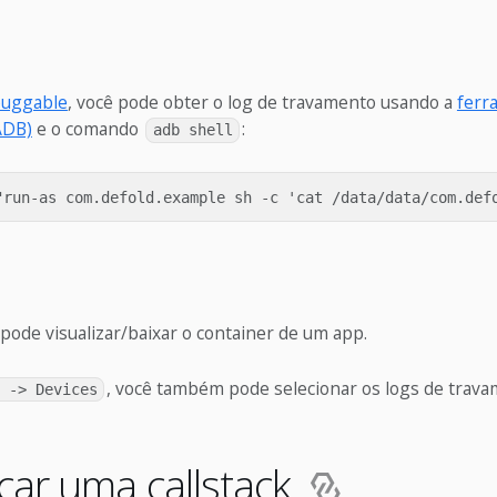
uggable
, você pode obter o log de travamento usando a
ferr
ADB)
e o comando
:
adb shell
pode visualizar/baixar o container de um app.
, você também pode selecionar os logs de trava
 -> Devices
car uma callstack