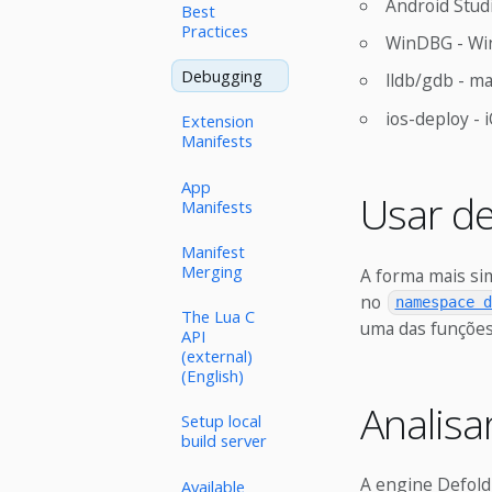
Android Studi
Best
Practices
WinDBG - Wi
Debugging
lldb/gdb - ma
ios-deploy - i
Extension
Manifests
App
Usar d
Manifests
Manifest
Merging
A forma mais si
no
namespace d
The Lua C
uma das funções
API
(external)
(English)
Analisa
Setup local
build server
A engine Defold
Available