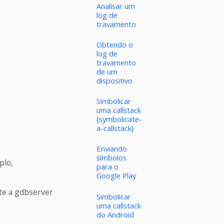
Analisar um
log de
travamento
Obtendo o
log de
travamento
de um
dispositivo
Simbolicar
uma callstack
{symbolicate-
a-callstack}
Enviando
símbolos
plo,
para o
Google Play
te a gdbserver
Simbolicar
uma callstack
do Android