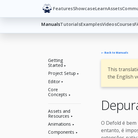
Features
Showcase
Learn
Assets
Commu
Manuals
Tutorials
Examples
Videos
Courses
F
← Back to Manuals
Getting
Started
This translat
Project Setup
the English v
Editor
Core
Concepts
Depura
Assets and
Resources
O Defold é bem 
Animations
entanto, é impos
Components
extensões nativ