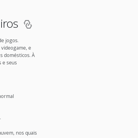
eiros
e jogos.
 videogame, e
s domésticos. À
s e seus
normal
.
 nuvem, nos quais