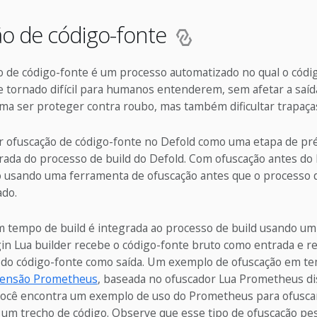
o de código-fonte
ão de código-fonte é um processo automatizado no qual o códi
 tornado difícil para humanos entenderem, sem afetar a saí
ma ser proteger contra roubo, mas também dificultar trapaça
car ofuscação de código-fonte no Defold como uma etapa de pr
ada do processo de build do Defold. Com ofuscação antes do b
o usando uma ferramenta de ofuscação antes que o processo d
ado.
em tempo de build é integrada ao processo de build usando um
gin Lua builder recebe o código-fonte bruto como entrada e 
 do código-fonte como saída. Um exemplo de ofuscação em te
tensão Prometheus
, baseada no ofuscador Lua Prometheus di
você encontra um exemplo de uso do Prometheus para ofusca
um trecho de código. Observe que esse tipo de ofuscação pes