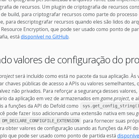
grafia de recursos. Um plugin de criptografia de recursos co
de build, para criptografar recursos como parte do processo 
, para descriptografar recursos quando eles são lidos do ar
e Resource Encryption, que pode ser usado como ponto de par
afia, está
disponível no GitHub
.
ndo valores de configuração do pr
roject
será incluído como está no pacote da sua aplicação. Às
r chaves públicas de acesso a APIs ou valores semelhantes, 
alvez não privados. Para reforçar a segurança desses valores
nário da aplicação em vez de armazenados em
game.project
, e 
eis a funções da API do Defold como
sys.get_config_string(
cê pode fazer isso adicionando uma extensão nativa em seu
g
para fornecer suas próp
DM_DECLARE_CONFIGFILE_EXTENSION
ra obter valores de configuração usando as funções da API d
plo que pode ser usado como ponto de partida está
disponíve