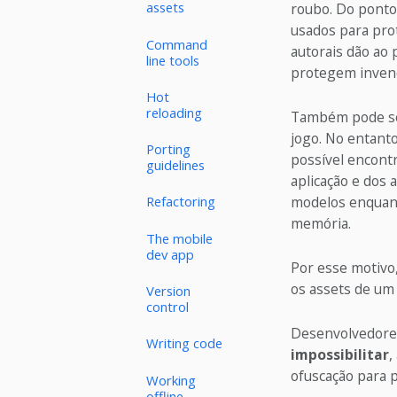
assets
roubo. Do ponto 
usados para pro
Command
autorais dão ao p
line tools
protegem invenç
Hot
reloading
Também pode ser
jogo. No entanto
Porting
possível encontr
guidelines
aplicação e dos
modelos enquant
Refactoring
memória.
The mobile
dev app
Por esse motivo,
os assets de um 
Version
control
Desenvolvedores
Writing code
impossibilitar
,
ofuscação para p
Working
offline