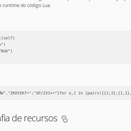
runtime do código Lua:
(self)

")

Bob")

afia de recursos