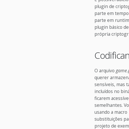
plugin de cripto
parte em tempo 
parte em runtime
plugin básico d
própria criptogr
Codifica
O arquivo
game.p
querer armazena
sensíveis, mas t
incluídos no bi
ficarem acessív
semelhantes. Vo
usando a macro
substituições pa
projeto de exem