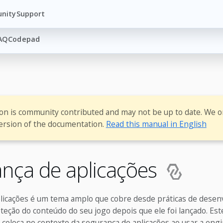
nity
Support
AQ
Codepad
ion is community contributed and may not be up to date. We o
ersion of the documentation.
Read this manual in English
nça de aplicações
licações é um tema amplo que cobre desde práticas de dese
teção do conteúdo do seu jogo depois que ele foi lançado. Es
s coloca no contexto da segurança de aplicações ao usar a engi