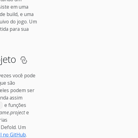
nsiste em uma
de build, e uma
quivo do jogo. Um
tida para sua
ojeto
 vezes você pode
que são
, eles podem ser
ainda assim
e funções
)
ame.project
e
rias
o Defold. Um
l no GitHub
.