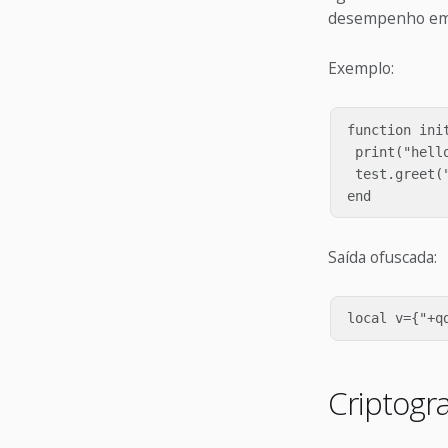
desempenho em 
Exemplo:
function init
 print("hello
 test.greet("
Saída ofuscada:
Criptogr