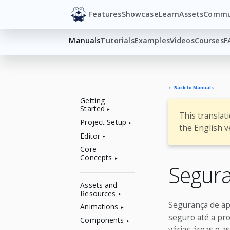
Features
Showcase
Learn
Assets
Commu
Manuals
Tutorials
Examples
Videos
Courses
F
← Back to Manuals
Getting
Started
This translat
Project Setup
the English v
Editor
Core
Concepts
Segura
Assets and
Resources
Segurança de ap
Animations
seguro até a pro
Components
várias áreas e a