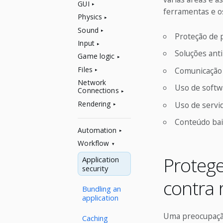
GUI
ferramentas e os
Physics
Sound
Proteção de p
Input
Soluções anti
Game logic
Files
Comunicação 
Network
Uso de softw
Connections
Rendering
Uso de servi
Conteúdo bai
Automation
Workflow
Protege
Application
security
contra
Bundling an
application
Uma preocupação
Caching