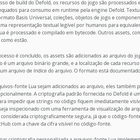
sso de build do Defold, os recursos do jogo são processados
quados para consumo em runtime pela engine Defold. Textu
ormato Basis Universal, coleções, objetos de jogo e componen
uma representação textual legível por humanos para equivalen
Lua é processado e compilado em bytecode. Outros assets, co
 como estão.
esso é concluído, os assets são adicionados ao arquivo do j
o é um arquivo binário grande, e a localização de cada recurso
m arquivo de índice do arquivo. O formato está documentad
quivos-fonte Lua sejam adicionados ao arquivo, eles também 
pcionalmente. A criptografia padrão fornecida no Defold é um
ara impedir que strings no código fiquem imediatamente visív
seja inspecionado com uma ferramenta de visualização de arqu
 considerada criptograficamente segura, já que o código-font
tHub com a chave da cifra visível no código-fonte.
ionar criptografia personalizada a arquivos-fonte Lua implem