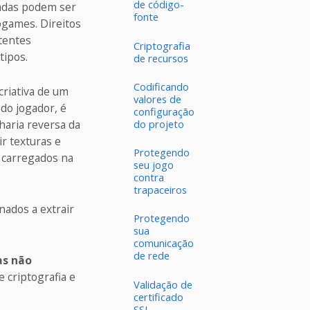
de código-
tradas podem ser
fonte
ogames. Direitos
atentes
Criptografia
tipos.
de recursos
Codificando
riativa de um
valores de
do jogador, é
configuração
haria reversa da
do projeto
r texturas e
Protegendo
 carregados na
seu jogo
contra
trapaceiros
nados a extrair
Protegendo
sua
comunicação
de rede
s não
e criptografia e
Validação de
certificado
SSL