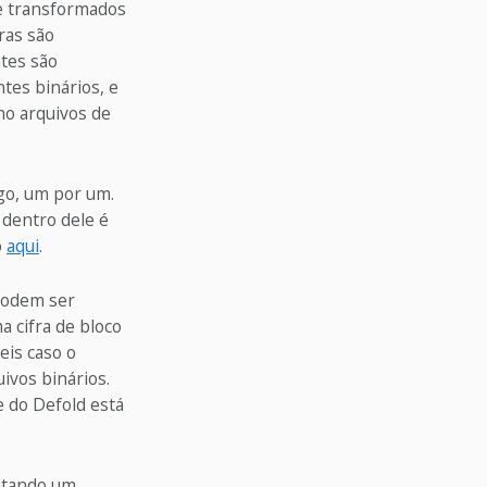
 e transformados
ras são
tes são
tes binários, e
mo arquivos de
ogo, um por um.
 dentro dele é
o
aqui
.
podem ser
a cifra de bloco
eis caso o
ivos binários.
e do Defold está
entando um