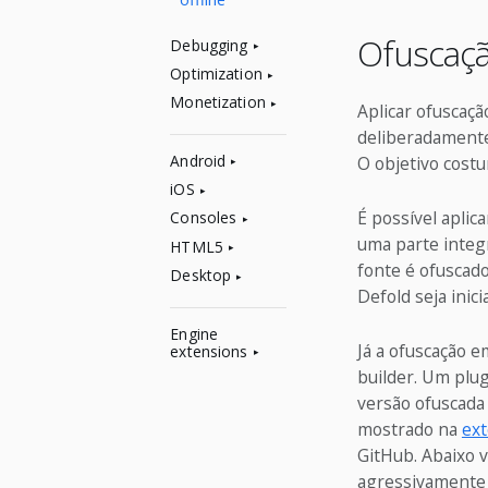
Ofuscaçã
Debugging
Optimization
Monetization
Aplicar ofuscaç
deliberadamente
Android
O objetivo costu
iOS
É possível apli
Consoles
uma parte integr
HTML5
fonte é ofuscad
Desktop
Defold seja inici
Engine
Já a ofuscação 
extensions
builder. Um plu
versão ofuscada
mostrado na
ex
GitHub. Abaixo 
agressivamente 