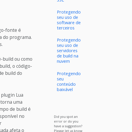
Protegendo
seu uso de
software de
terceiros
go-fonte é
da do programa.
Protegendo
s.
seu uso de
servidores
de build na
é-build ou como
nuvem
uild, o código-
e build do
Protegendo
seu
conteúdo
baixável
 plugin Lua
retorna uma
mpo de build é
sponível no
Did you spot an
error or do you
r
have a suggestion?
ada afeta o
Please let us know