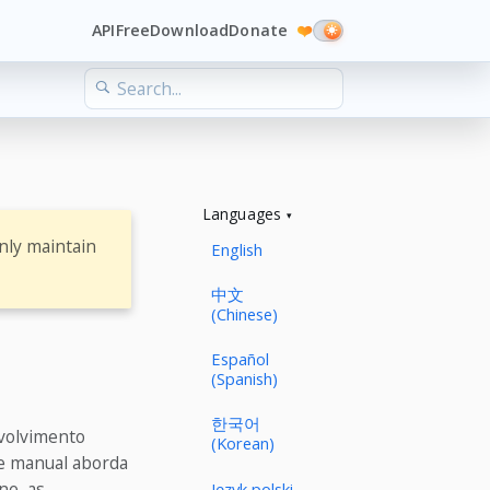
API
Free
Download
Donate
❤️
Languages
nly maintain
English
中文
(Chinese)
Español
(Spanish)
한국어
nvolvimento
(Korean)
te manual aborda
ne, as
Język polski