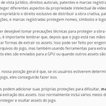
de vista jurídico, direitos autorais, patentes e marcas regis
teger diferentes aspectos da propriedade intelectual de vide
roprietário o direito exclusivo de distribuir a obra criativa, p
ões, e marcas registradas protegem nomes, símbolos e logo
 desejável tomar precauções técnicas para proteger a obra c
, é importante lembrar que, depois que o jogo está nas mãos 
ar formas de extrair os assets. Isso pode ser feito por engen
 arquivos do jogo, mas também usando ferramentas para extrai
o eles são enviados para a GPU ou quando outros assets são
 nossa posição geral é que, se os usuários estiverem determi
jogo, eles conseguirão fazer isso.
 podem adicionar suas próprias proteções para dificultar,
ma
 a extração dos assets. Isso normalmente inclui vários meios d
roteger e ocultar assets do jogo.