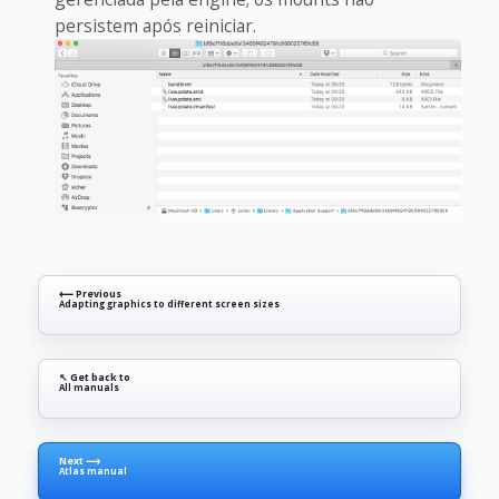
persistem após reiniciar.
⟵ Previous
Adapting graphics to different screen sizes
↖ Get back to
All manuals
Next ⟶
Atlas manual