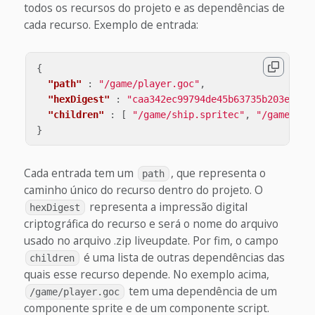
todos os recursos do projeto e as dependências de
cada recurso. Exemplo de entrada:
{
"path"
:
"/game/player.goc"
,
"hexDigest"
:
"caa342ec99794de45b63735b203e83ba
"children"
:
[
"/game/ship.spritec"
,
"/game/pla
}
Cada entrada tem um
, que representa o
path
caminho único do recurso dentro do projeto. O
representa a impressão digital
hexDigest
criptográfica do recurso e será o nome do arquivo
usado no arquivo .zip liveupdate. Por fim, o campo
é uma lista de outras dependências das
children
quais esse recurso depende. No exemplo acima,
tem uma dependência de um
/game/player.goc
componente sprite e de um componente script.