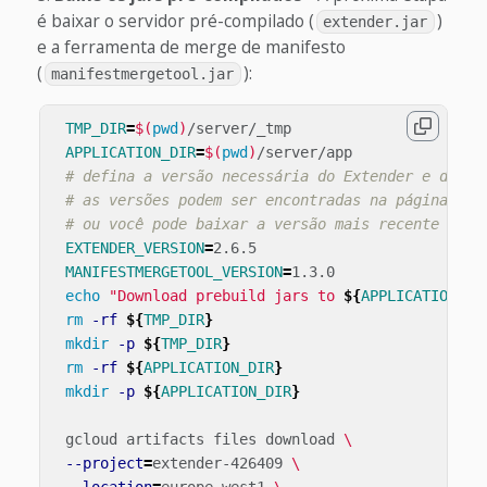
é baixar o servidor pré-compilado (
)
extender.jar
e a ferramenta de merge de manifesto
(
):
manifestmergetool.jar
TMP_DIR
=
$(
pwd
)
/server/_tmp

APPLICATION_DIR
=
$(
pwd
)
/server/app

# defina a versão necessária do Extender e da fe
# as versões podem ser encontradas na página de 
# ou você pode baixar a versão mais recente (vej
EXTENDER_VERSION
=
2.6.5

MANIFESTMERGETOOL_VERSION
=
1.3.0

echo
"Download prebuild jars to 
${
APPLICATION_DI
rm
-rf
${
TMP_DIR
}
mkdir
-p
${
TMP_DIR
}
rm
-rf
${
APPLICATION_DIR
}
mkdir
-p
${
APPLICATION_DIR
}
 gcloud artifacts files download 
\
--project
=
extender-426409 
\