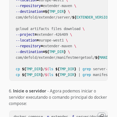
--location
=
europe-west1 
\
--repository
=
extender-maven 
\
--destination
=
${
TMP_DIR
}
\
 com/defold/extender/server/
${
EXTENDER_VERSION
}
/s
 gcloud artifacts files download 
\
--project
=
extender-426409 
\
--location
=
europe-west1 
\
--repository
=
extender-maven 
\
--destination
=
${
TMP_DIR
}
\
 com/defold/extender/manifestmergetool/
${
MANIFEST
cp
${
TMP_DIR
}
/
$(
ls
${
TMP_DIR
}
 | 
grep 
server-
${
EX
cp
${
TMP_DIR
}
/
$(
ls
${
TMP_DIR
}
 | 
grep 
manifestmer
Inicie o servidor
- Agora podemos iniciar o
servidor executando o comando principal do docker
compose:
docker compose 
-p
 extender 
-f
 server/docker/docke