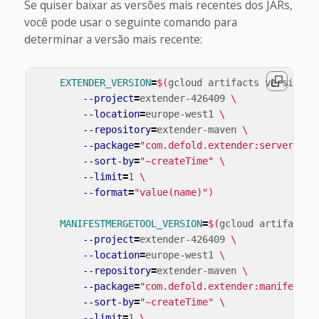
Se quiser baixar as versões mais recentes dos JARs,
você pode usar o seguinte comando para
determinar a versão mais recente:
EXTENDER_VERSION
=
$(
gcloud artifacts versions 
--project
=
extender-426409 
\
--location
=
europe-west1 
\
--repository
=
extender-maven 
\
--package
=
"com.defold.extender:server"
\
--sort-by
=
"~createTime"
\
--limit
=
1 
\
--format
=
"value(name)"
)
MANIFESTMERGETOOL_VERSION
=
$(
gcloud artifacts 
--project
=
extender-426409 
\
--location
=
europe-west1 
\
--repository
=
extender-maven 
\
--package
=
"com.defold.extender:manifestme
--sort-by
=
"~createTime"
\
--limit
=
1 
\