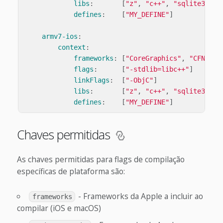
libs
:
[
"
z"
,
"
c++"
,
"
sqlite3"
]
defines
:
[
"
MY_DEFINE"
]
armv7-ios
:
context
:
frameworks
:
[
"
CoreGraphics"
,
"
CFNetwo
flags
:
[
"
-stdlib=libc++"
]
linkFlags
:
[
"
-ObjC"
]
libs
:
[
"
z"
,
"
c++"
,
"
sqlite3"
]
defines
:
[
"
MY_DEFINE"
]
Chaves permitidas
As chaves permitidas para flags de compilação
específicas de plataforma são:
- Frameworks da Apple a incluir ao
frameworks
compilar (iOS e macOS)