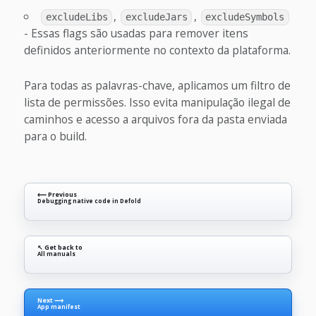
,
,
excludeLibs
excludeJars
excludeSymbols
- Essas flags são usadas para remover itens
definidos anteriormente no contexto da plataforma.
Para todas as palavras-chave, aplicamos um filtro de
lista de permissões. Isso evita manipulação ilegal de
caminhos e acesso a arquivos fora da pasta enviada
para o build.
⟵ Previous
Debugging native code in Defold
↖ Get back to
All manuals
Next ⟶
App manifest