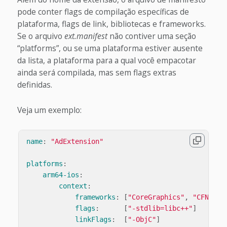
pode conter flags de compilação específicas de
plataforma, flags de link, bibliotecas e frameworks.
Se o arquivo
ext.manifest
não contiver uma seção
“platforms”, ou se uma plataforma estiver ausente
da lista, a plataforma para a qual você empacotar
ainda será compilada, mas sem flags extras
definidas.
Veja um exemplo:
name
:
"
AdExtension"
platforms
:
arm64-ios
:
context
:
frameworks
:
[
"
CoreGraphics"
,
"
CFNetwo
flags
:
[
"
-stdlib=libc++"
]
linkFlags
:
[
"
-ObjC"
]