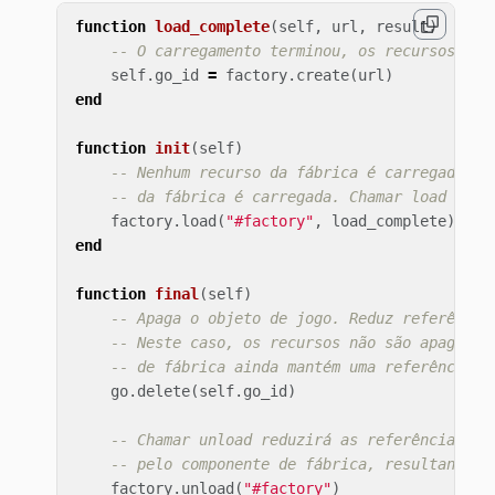
function
load_complete
(
self
,
url
,
result
)
-- O carregamento terminou, os recursos est
self
.
go_id
=
factory
.
create
(
url
)
end
function
init
(
self
)
-- Nenhum recurso da fábrica é carregado qu
-- da fábrica é carregada. Chamar load carr
factory
.
load
(
"#factory"
,
load_complete
)
end
function
final
(
self
)
-- Apaga o objeto de jogo. Reduz referência
-- Neste caso, os recursos não são apagados
-- de fábrica ainda mantém uma referência.
go
.
delete
(
self
.
go_id
)
-- Chamar unload reduzirá as referências do
-- pelo componente de fábrica, resultando n
factory
.
unload
(
"#factory"
)