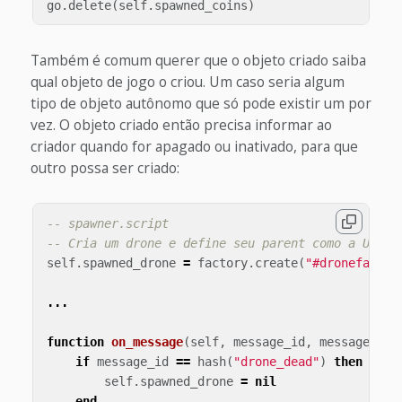
go
.
delete
(
self
.
spawned_coins
)
Também é comum querer que o objeto criado saiba
qual objeto de jogo o criou. Um caso seria algum
tipo de objeto autônomo que só pode existir um por
vez. O objeto criado então precisa informar ao
criador quando for apagado ou inativado, para que
outro possa ser criado:
-- spawner.script
-- Cria um drone e define seu parent como a URL d
self
.
spawned_drone
=
factory
.
create
(
"#dronefactor
...
function
on_message
(
self
,
message_id
,
message
,
se
if
message_id
==
hash
(
"drone_dead"
)
then
self
.
spawned_drone
=
nil
end