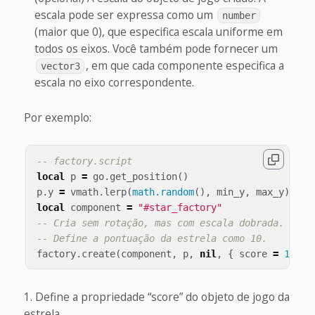
escala pode ser expressa como um
number
(maior que 0), que especifica escala uniforme em
todos os eixos. Você também pode fornecer um
, em que cada componente especifica a
vector3
escala no eixo correspondente.
Por exemplo:
-- factory.script
local
p
=
go
.
get_position
()
p
.
y
=
vmath
.
lerp
(
math.random
(),
min_y
,
max_y
)
local
component
=
"#star_factory"
-- Cria sem rotação, mas com escala dobrada.
-- Define a pontuação da estrela como 10.
factory
.
create
(
component
,
p
,
nil
,
{
score
=
10
},
Define a propriedade “score” do objeto de jogo da
estrela.