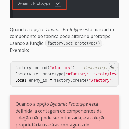
Quando a opção
Dynamic Prototype
está marcada, o
componente de fábrica pode alterar o protótipo
usando a função
.
factory.set_prototype()
Exemplo:
factory
.
unload
(
"#factory"
)
-- descarrega os recur
factory
.
set_prototype
(
"#factory"
,
"/main/levels/e
local
enemy_id
=
factory
.
create
(
"#factory"
)
Quando a opção
Dynamic Prototype
está
definida, a contagem de componentes da
coleção não pode ser otimizada, e a coleção
proprietária usará as contagens de