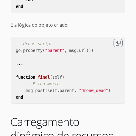
end
E a lógica do objeto criado:
-- drone.script
go
.
property
(
"parent"
,
msg
.
url
())
...
function
final
(
self
)
-- Estou morto.
msg
.
post
(
self
.
parent
,
"drone_dead"
)
end
Carregamento
dinâmico de recursos