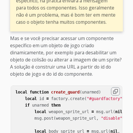
específico, na prática enviará a mensagem
para todos os componentes. Isso geralmente
não é um problema, mas é bom ter em mente
caso o objeto tenha muitos componentes.
Mas e se você precisar acessar um componente
específico em um objeto de jogo criado
dinamicamente, por exemplo para desabilitar um
objeto de colisão ou alterar a imagem de um sprite?
A solução é construir uma URL a partir do id do
objeto de jogo e do id do componente.
local
function
create_guard
(
unarmed
)
local
id
=
factory
.
create
(
"#guardfactory"
)
if
unarmed
then
local
weapon_sprite_url
=
msg
.
url
(
nil
,
id
msg
.
post
(
weapon_sprite_url
,
"disable"
)
local
body_sprite_url
=
msg
.
url
(
nil
,
id
,