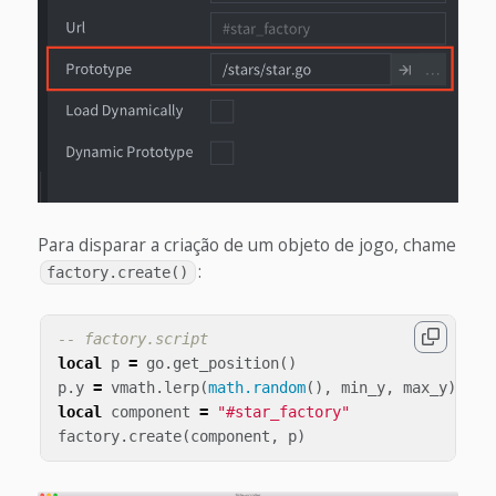
Para disparar a criação de um objeto de jogo, chame
:
factory.create()
-- factory.script
local
p
=
go
.
get_position
()
p
.
y
=
vmath
.
lerp
(
math.random
(),
min_y
,
max_y
)
local
component
=
"#star_factory"
factory
.
create
(
component
,
p
)