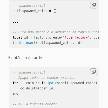
-- spawner.script
self
.
spawned_coins
=
{}
...
-- Cria uma moeda e a armazena na tabela "coins".
local
id
=
factory
.
create
(
"#coinfactory"
,
coin_po
table.insert
(
self
.
spawned_coins
,
id
)
E então, mais tarde:
-- spawner.script
-- Apaga todas as moedas criadas.
for
_
,
coin_id
in
ipairs
(
self
.
spawned_coins
)
do
go
.
delete
(
coin_id
)
end
-- ou, alternativamente