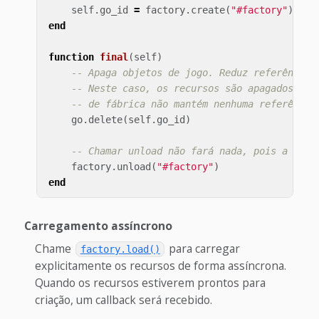
self
.
go_id
=
factory
.
create
(
"#factory"
)
end
function
final
(
self
)
-- Apaga objetos de jogo. Reduz referências
-- Neste caso, os recursos são apagados por
-- de fábrica não mantém nenhuma referência
go
.
delete
(
self
.
go_id
)
-- Chamar unload não fará nada, pois a fábr
factory
.
unload
(
"#factory"
)
end
Carregamento assíncrono
Chame
para carregar
factory.load()
explicitamente os recursos de forma assíncrona.
Quando os recursos estiverem prontos para
criação, um callback será recebido.