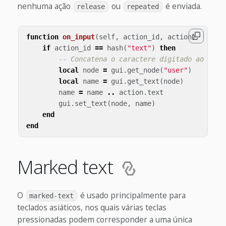
nenhuma ação
ou
é enviada.
release
repeated
function
on_input
(
self
,
action_id
,
action
)
if
action_id
==
hash
(
"text"
)
then
-- Concatena o caractere digitado ao node
local
node
=
gui
.
get_node
(
"user"
)
local
name
=
gui
.
get_text
(
node
)
name
=
name
..
action
.
text
gui
.
set_text
(
node
,
name
)
end
end
Marked text
O
é usado principalmente para
marked-text
teclados asiáticos, nos quais várias teclas
pressionadas podem corresponder a uma única