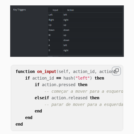
function
on_input
(
self
,
action_id
,
action
)
if
action_id
==
hash
(
"left"
)
then
if
action
.
pressed
then
-- começar a mover para a esquerda
elseif
action
.
released
then
-- parar de mover para a esquerda
end
end
end