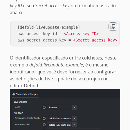
key ID
e sua
Secret access key
no formato mostrado
abaixo.
[defold-liveupdate-example]
aws_access_key_id
=
<Access key ID>
aws_secret_access_key
=
<Secret access key>
O identificador especificado entre colchetes, neste
exemplo
defold-liveupdate-example
, é o mesmo
identificador que você deve fornecer ao configurar
as definições de Live Update do seu projeto no
editor Defold.