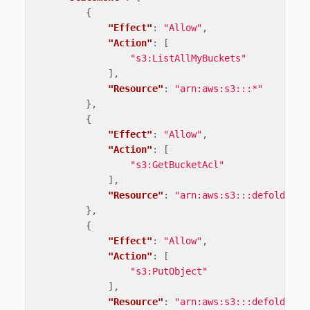
{
"Effect"
:
"Allow"
,
"Action"
:
[
"s3:ListAllMyBuckets"
],
"Resource"
:
"arn:aws:s3:::*"
},
{
"Effect"
:
"Allow"
,
"Action"
:
[
"s3:GetBucketAcl"
],
"Resource"
:
"arn:aws:s3:::defold-liv
},
{
"Effect"
:
"Allow"
,
"Action"
:
[
"s3:PutObject"
],
"Resource"
:
"arn:aws:s3:::defold-liv