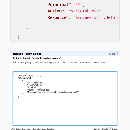
"Principal"
:
"*"
,
"Action"
:
"s3:GetObject"
,
"Resource"
:
"arn:aws:s3:::defold-liv
}
]
}