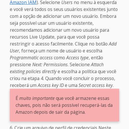
Amazon IAM
). Selecione
Users
no menu à esquerda
e você verá todos os seus usuários existentes junto
com a opção de adicionar um novo usuário. Embora
seja possível usar um usuário existente,
recomendamos adicionar um novo usuário para
recursos Live Update, para que você possa
restringir o acesso facilmente.
Clique no botão
Add
User
, forneça um nome de usuário e escolha
Programmatic access
como
Access type
, então
pressione
Next: Permissions
. Selecione
Attach
existing policies directly
e escolha a política que você
criou na etapa 4.
Quando você concluir o processo,
receberá um
Access key ID
e uma
Secret access key
.
É
muito importante
que você armazene essas
chaves, pois não será possível recuperá-las da
Amazon depois de sair da página.
Crie um arquivo de perfil de credenciais
Neste