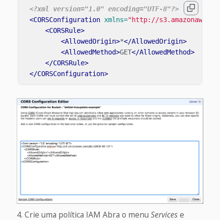
<?xml version="1.0" encoding="UTF-8"?>
<CORSConfiguration
xmlns=
"http://s3.amazonaws.co
<CORSRule>
<AllowedOrigin>
*
</AllowedOrigin>
<AllowedMethod>
GET
</AllowedMethod>
</CORSRule>
</CORSConfiguration>
Crie uma política IAM
Abra o menu
Services
e