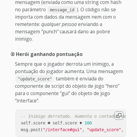
mensagem (enviada como uma string com hash
no parâmetro
). O código não se
message_id
importa com dados da mensagem nem com o
remetente:
qualquer pessoa
enviando a
mensagem “punch” causará dano ao pobre
inimigo.
② Herói ganhando pontuação
Sempre que o jogador derrota um inimigo, a
pontuação do jogador aumenta. Uma mensagem
também é enviada do
"update_score"
componente de script do objeto de jogo “hero”
para o componente “gui” do objeto de jogo
“interface”.
-- Inimigo derrotado. Aumenta o contador de pon
self
.
score
=
self
.
score
+
100
msg
.
post
(
"/interface#gui"
,
"update_score"
,
{
sc