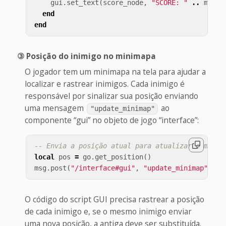
gui
.
set_text
(
score_node
,
"SCORE: "
..
messa
end
end
③ Posição do inimigo no minimapa
O jogador tem um minimapa na tela para ajudar a
localizar e rastrear inimigos. Cada inimigo é
responsável por sinalizar sua posição enviando
uma mensagem
ao
"update_minimap"
componente “gui” no objeto de jogo “interface”:
-- Envia a posição atual para atualizar o minim
local
pos
=
go
.
get_position
()
msg
.
post
(
"/interface#gui"
,
"update_minimap"
,
{
O código do script GUI precisa rastrear a posição
de cada inimigo e, se o mesmo inimigo enviar
uma nova posição, a antiga deve ser substituída.