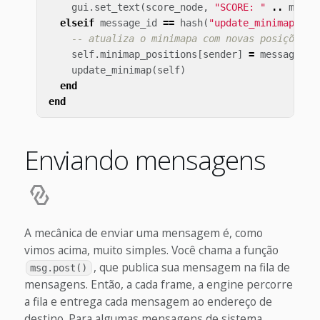
gui
.
set_text
(
score_node
,
"SCORE: "
..
messa
elseif
message_id
==
hash
(
"update_minimap"
)
t
-- atualiza o minimapa com novas posições
self
.
minimap_positions
[
sender
]
=
message
.
po
update_minimap
(
self
)
end
end
Enviando mensagens
A mecânica de enviar uma mensagem é, como
vimos acima, muito simples. Você chama a função
, que publica sua mensagem na fila de
msg.post()
mensagens. Então, a cada frame, a engine percorre
a fila e entrega cada mensagem ao endereço de
destino. Para algumas mensagens de sistema