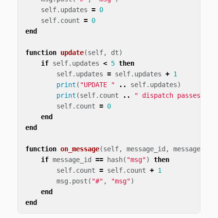
self
.
updates
=
0
self
.
count
=
0
end
function
update
(
self
,
dt
)
if
self
.
updates
<
5
then
self
.
updates
=
self
.
updates
+
1
print
(
"UPDATE "
..
self
.
updates
)
print
(
self
.
count
..
" dispatch passes bef
self
.
count
=
0
end
end
function
on_message
(
self
,
message_id
,
message
,
se
if
message_id
==
hash
(
"msg"
)
then
self
.
count
=
self
.
count
+
1
msg
.
post
(
"#"
,
"msg"
)
end
end