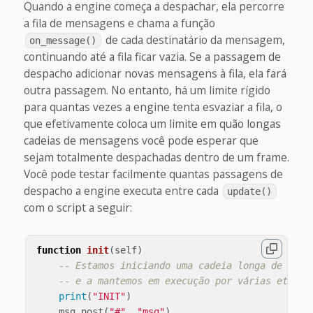
Quando a engine começa a despachar, ela percorre
a fila de mensagens e chama a função
de cada destinatário da mensagem,
on_message()
continuando até a fila ficar vazia. Se a passagem de
despacho adicionar novas mensagens à fila, ela fará
outra passagem. No entanto, há um limite rígido
para quantas vezes a engine tenta esvaziar a fila, o
que efetivamente coloca um limite em quão longas
cadeias de mensagens você pode esperar que
sejam totalmente despachadas dentro de um frame.
Você pode testar facilmente quantas passagens de
despacho a engine executa entre cada
update()
com o script a seguir:
function
init
(
self
)
-- Estamos iniciando uma cadeia longa de mens
-- e a mantemos em execução por várias etapas
print
(
"INIT"
)
msg
.
post
(
"#"
,
"msg"
)