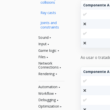
collisions
Componente A
Ray casts
✅︎
Joints and
❌
constraints
✅︎
Sound
❌
Input
Game logic
Files
Ao usar o trata
Network
Connections
Componente A
Rendering
✅︎
Automation
❌
Workflow
✅︎
Debugging
Optimization
❌