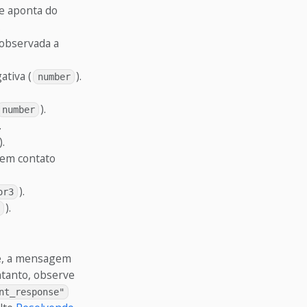
e aponta do
.
 observada a
ativa (
).
number
).
number
.
).
á em contato
).
or3
).
te, a mensagem
ntanto, observe
nt_response"