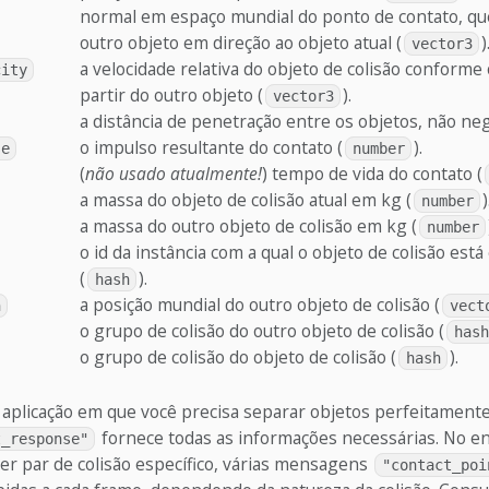
normal em espaço mundial do ponto de contato, qu
outro objeto em direção ao objeto atual (
)
vector3
a velocidade relativa do objeto de colisão conforme
city
partir do outro objeto (
).
vector3
a distância de penetração entre os objetos, não neg
o impulso resultante do contato (
).
se
number
(
não usado atualmente!
) tempo de vida do contato (
a massa do objeto de colisão atual em kg (
)
number
a massa do outro objeto de colisão em kg (
number
o id da instância com a qual o objeto de colisão est
(
).
hash
a posição mundial do outro objeto de colisão (
n
vect
o grupo de colisão do outro objeto de colisão (
hash
o grupo de colisão do objeto de colisão (
).
hash
 aplicação em que você precisa separar objetos perfeitamen
fornece todas as informações necessárias. No e
t_response"
er par de colisão específico, várias mensagens
"contact_poi