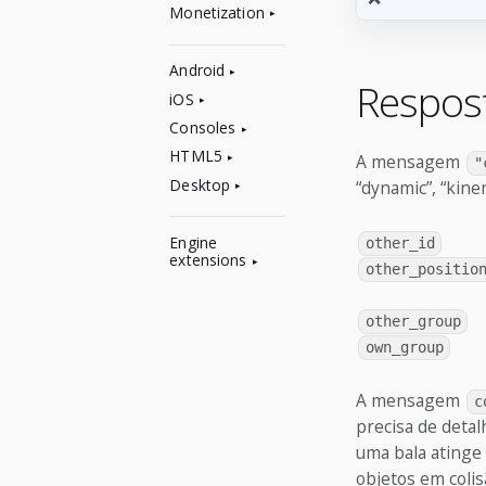
Monetization
Android
Respost
iOS
Consoles
HTML5
A mensagem
"
Desktop
“dynamic”, “kine
Engine
other_id
extensions
other_positio
other_group
own_group
A mensagem
c
precisa de detal
uma bala atinge
objetos em colis