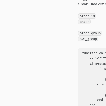
e mais uma vez q
other_id
enter
other_group
own_group
function on_
    -- verifi
    if messa
        if me
            -
            
        else

            -
            
        end

    end
