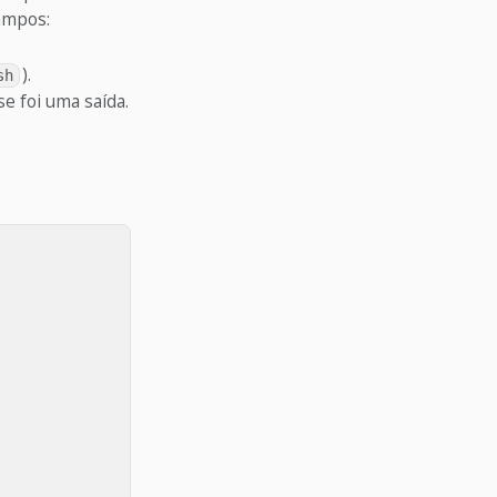
campos:
).
sh
se foi uma saída.