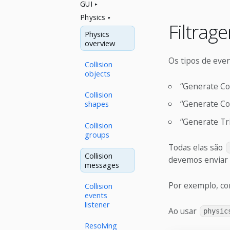
GUI
Physics
Filtrag
Physics
overview
Os tipos de eve
Collision
objects
“Generate Col
Collision
“Generate Co
shapes
“Generate Tr
Collision
groups
Todas elas são
Collision
devemos enviar 
messages
Por exemplo, con
Collision
events
listener
Ao usar
physic
Resolving