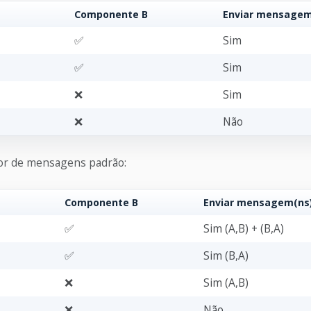
Componente B
Enviar mensage
✅︎
Sim
✅︎
Sim
❌
Sim
❌
Não
dor de mensagens padrão:
Componente B
Enviar mensagem(ns
✅︎
Sim (A,B) + (B,A)
✅︎
Sim (B,A)
❌
Sim (A,B)
❌
Não