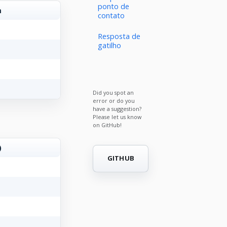
ponto de
m
contato
Resposta de
gatilho
Did you spot an
error or do you
have a suggestion?
Please let us know
on GitHub!
)
GITHUB