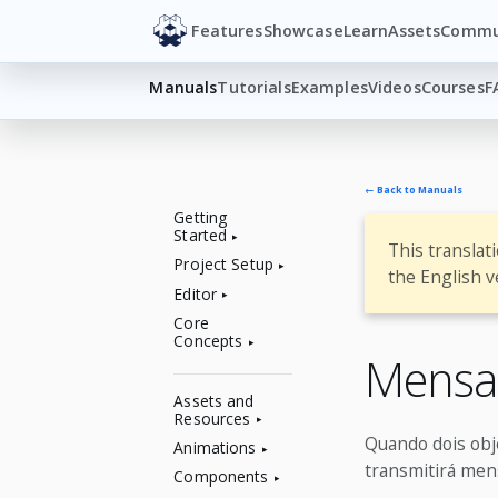
Features
Showcase
Learn
Assets
Commu
Manuals
Tutorials
Examples
Videos
Courses
F
← Back to Manuals
Getting
Started
This translat
Project Setup
the English v
Editor
Core
Concepts
Mensag
Assets and
Resources
Quando dois obj
Animations
transmitirá men
Components