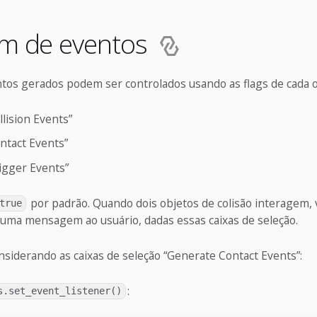
em de eventos
ntos gerados podem ser controlados usando as flags de cada o
lision Events”
ntact Events”
igger Events”
por padrão. Quando dois objetos de colisão interagem, 
true
uma mensagem ao usuário, dadas essas caixas de seleção.
siderando as caixas de seleção “Generate Contact Events”:
:
s.set_event_listener()