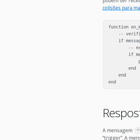
podem ser receb
colisões para m
function on_
    -- verifi
    if messa
        -- ex
        if me
            
        end

    end

Respost
A mensagem
"
“trigger”. A men