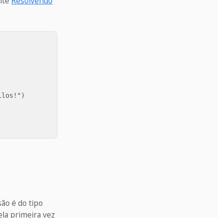
lte
Resolvendo
los!")

ão é do tipo
ela primeira vez