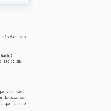
isão é do tipo
)
hash
lisão colidiu
que você não
er detectar se
ualquer par de