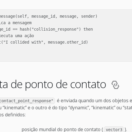
message(self, message_id, message, sender)

ca a mensagem

ge_id == hash("collision_response") then

ecuta uma ação

t("I collided with", message.other_id)

ta de ponto de contato
é enviada quando um dos objetos e
contact_point_response"
 “kinematic” e o outro é do tipo “dynamic”, “kinematic” ou “stat
s definidos:
posição mundial do ponto de contato (
).
vector3