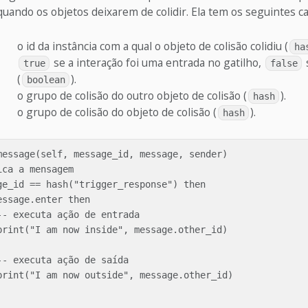
uando os objetos deixarem de colidir. Ela tem os seguintes 
o id da instância com a qual o objeto de colisão colidiu (
ha
se a interação foi uma entrada no gatilho,
true
false
(
).
boolean
o grupo de colisão do outro objeto de colisão (
).
hash
o grupo de colisão do objeto de colisão (
).
hash
message(self, message_id, message, sender)

ca a mensagem

ge_id == hash("trigger_response") then

ssage.enter then

- executa ação de entrada

print("I am now inside", message.other_id)

- executa ação de saída

print("I am now outside", message.other_id)
