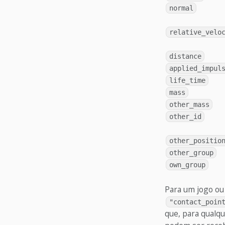
normal
relative_velo
distance
applied_impul
life_time
mass
other_mass
other_id
other_positio
other_group
own_group
Para um jogo ou
"contact_poin
que, para qualqu