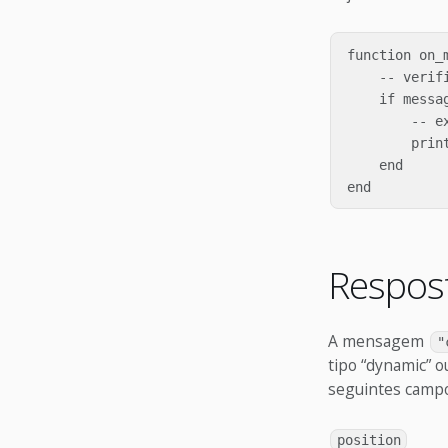
function on_
    -- verifi
    if messa
        -- ex
        prin
    end

Respos
A mensagem
"
tipo “dynamic” ou
seguintes campo
position