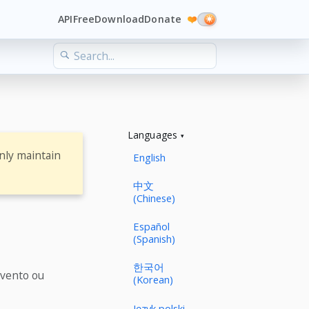
API
Free
Download
Donate
❤️
Languages
nly maintain
English
中文
(Chinese)
Español
(Spanish)
한국어
evento ou
(Korean)
Język polski