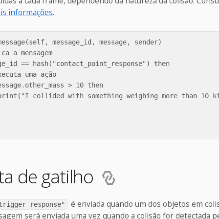
idas a cada frame, dependendo da natureza da colisão. Consu
ais informações
.
message(self, message_id, message, sender)

ca a mensagem

ge_id == hash("contact_point_response") then

ecuta uma ação

ssage.other_mass > 10 then

print("I collided with something weighing more than 10 ki
a de gatilho
é enviada quando um dos objetos em colis
trigger_response"
sagem será enviada uma vez quando a colisão for detectada p