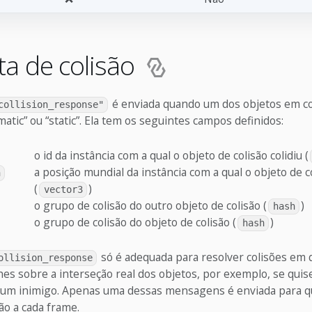
a de colisão
é enviada quando um dos objetos em col
collision_response"
matic” ou “static”. Ela tem os seguintes campos definidos:
o id da instância com a qual o objeto de colisão colidiu (
a posição mundial da instância com a qual o objeto de co
n
(
)
vector3
o grupo de colisão do outro objeto de colisão (
)
hash
o grupo de colisão do objeto de colisão (
)
hash
só é adequada para resolver colisões em 
ollision_response
hes sobre a interseção real dos objetos, por exemplo, se quis
 um inimigo. Apenas uma dessas mensagens é enviada para q
ão a cada frame.