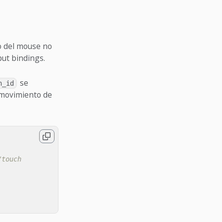
o del mouse no
put bindings.
se
n_id
e movimiento de
/touch