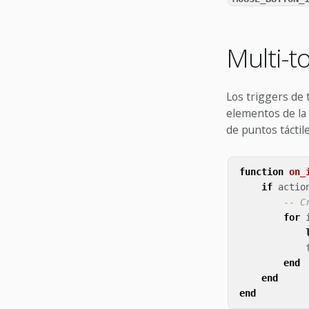
Multi-
Los triggers de 
elementos de la
de puntos táctil
function
on_
if
actio
-- C
for
end
end
end