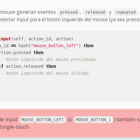
l mouse generan eventos
,
y
pressed
released
repeated
ectar input para el botón izquierdo del mouse (ya sea presio
input
(
self
,
action_id
,
action
)
n_id
==
hash
(
"mouse_button_left"
)
then
ction
.
pressed
then
-- botón izquierdo del mouse presionado
if
action
.
released
then
-- botón izquierdo del mouse soltado
de input
(o
) también s
MOUSE_BUTTON_LEFT
MOUSE_BUTTON_1
 Single-touch.