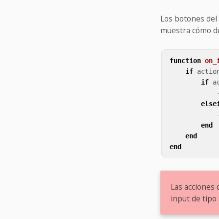
Los botones de
muestra cómo det
function
on_
if
actio
if
a
else
end
end
end
Las acciones 
input de tipo