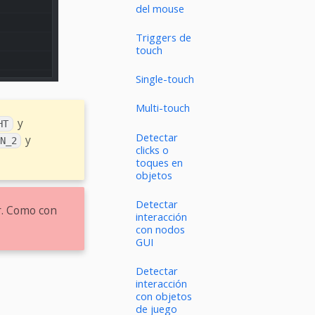
del mouse
Triggers de
touch
Single-touch
Multi-touch
y
HT
Detectar
y
N_2
clicks o
toques en
objetos
Detectar
r. Como con
interacción
con nodos
GUI
Detectar
interacción
con objetos
de juego