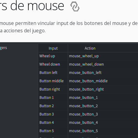
rs de mouse
mouse permiten vincular input de los botones del mouse y de
 acciones del juego.