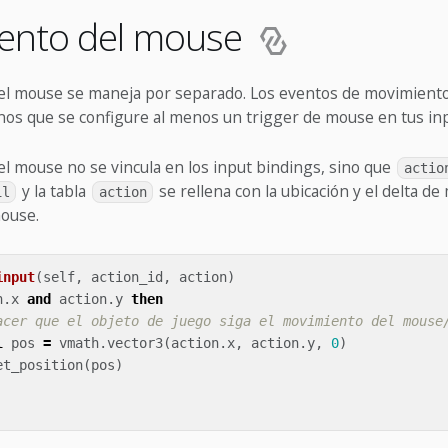
ento del mouse
el mouse se maneja por separado. Los eventos de movimient
nos que se configure al menos un trigger de mouse en tus in
l mouse no se vincula en los input bindings, sino que
actio
y la tabla
se rellena con la ubicación y el delta d
il
action
mouse.
input
(
self
,
action_id
,
action
)
n
.
x
and
action
.
y
then
acer que el objeto de juego siga el movimiento del mouse
l
pos
=
vmath
.
vector3
(
action
.
x
,
action
.
y
,
0
)
et_position
(
pos
)