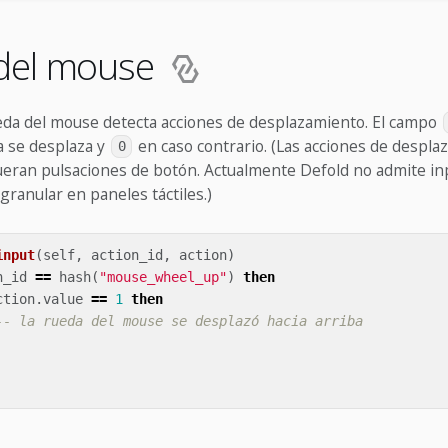
del mouse
ueda del mouse detecta acciones de desplazamiento. El campo
a se desplaza y
en caso contrario. (Las acciones de despla
0
fueran pulsaciones de botón. Actualmente Defold no admite in
ranular en paneles táctiles.)
input
(
self
,
action_id
,
action
)
n_id
==
hash
(
"mouse_wheel_up"
)
then
ction
.
value
==
1
then
-- la rueda del mouse se desplazó hacia arriba