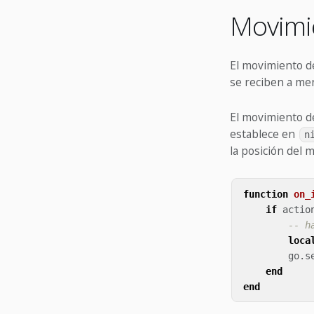
Movimi
El movimiento d
se reciben a me
El movimiento de
establece en
n
la posición del 
function
on_
if
actio
-- h
loca
go
.
s
end
end