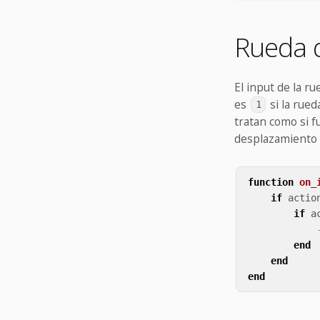
Rueda 
El input de la r
es
si la rued
1
tratan como si 
desplazamiento g
function
on_
if
actio
if
a
end
end
end