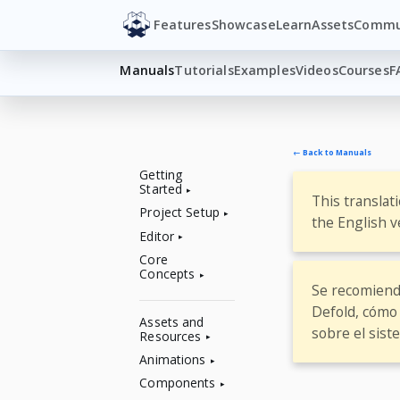
Features
Showcase
Learn
Assets
Commu
Manuals
Tutorials
Examples
Videos
Courses
F
← Back to Manuals
Getting
Started
This translat
Project Setup
the English v
Editor
Core
Concepts
Se recomienda
Defold, cómo 
Assets and
sobre el sist
Resources
Animations
Components