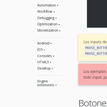
Automation
Workflow
Debugging
Optimization
Monetization
Los inputs d
Android
MOUSE_BUTTO
iOS
MOUSE_BUTTO
Consoles
HTML5
Desktop
Los ejemplos 
todo input, p
Engine
extensions
Botone