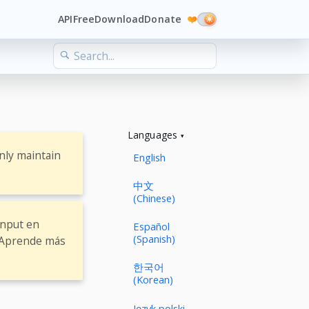
API
Free
Download
Donate
❤️
Languages
nly maintain
English
中文
(Chinese)
input en
Español
(Spanish)
. Aprende más
한국어
(Korean)
Język polski