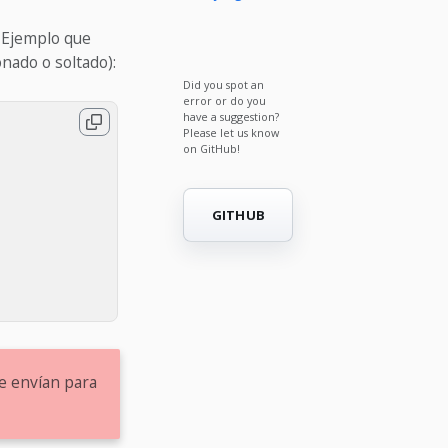
. Ejemplo que
nado o soltado):
Did you spot an
error or do you
have a suggestion?
Please let us know
on GitHub!
GITHUB
e envían para