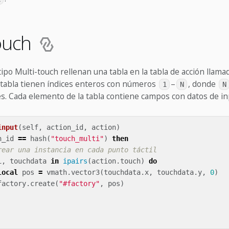
touch
tipo Multi-touch rellenan una tabla en la tabla de acción llam
 tabla tienen índices enteros con números
–
, donde
1
N
N
es. Cada elemento de la tabla contiene campos con datos de in
input
(
self
,
action_id
,
action
)
n_id
==
hash
(
"touch_multi"
)
then
rear una instancia en cada punto táctil
i
,
touchdata
in
ipairs
(
action
.
touch
)
do
local
pos
=
vmath
.
vector3
(
touchdata
.
x
,
touchdata
.
y
,
0
)
factory
.
create
(
"#factory"
,
pos
)