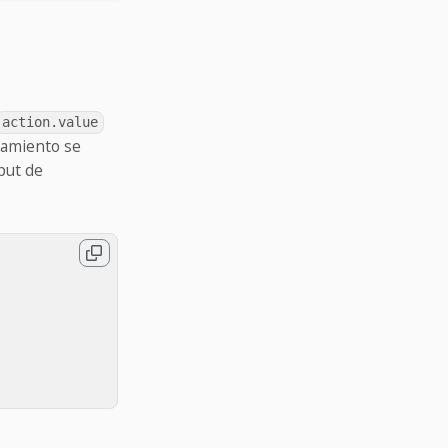
action.value
zamiento se
put de