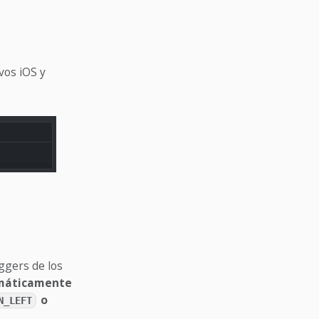
vos iOS y
ggers de los
omáticamente
o
N_LEFT