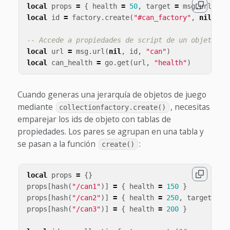
local
props
=
{
health
=
50
,
target
=
msg
.
url
(
"pl
local
id
=
factory
.
create
(
"#can_factory"
,
nil
,
ni
-- Accede a propiedades de script de un objeto cr
local
url
=
msg
.
url
(
nil
,
id
,
"can"
)
local
can_health
=
go
.
get
(
url
,
"health"
)
Cuando generas una jerarquía de objetos de juego
mediante
, necesitas
collectionfactory.create()
emparejar los ids de objeto con tablas de
propiedades. Los pares se agrupan en una tabla y
se pasan a la función
:
create()
local
props
=
{}
props
[
hash
(
"/can1"
)]
=
{
health
=
150
}
props
[
hash
(
"/can2"
)]
=
{
health
=
250
,
target
=
m
props
[
hash
(
"/can3"
)]
=
{
health
=
200
}