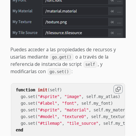
Puedes acceder a las propiedades de recursos y
usarlas mediante
o a través de la
go.get()
referencia de instancia de script
, y
self
modificarlas con
:
go.set()
function
init
(
self
)
go
.
set
(
"#sprite"
,
"image"
,
self
.
my_atlas
)
go
.
set
(
"#label"
,
"font"
,
self
.
my_font
)
go
.
set
(
"#sprite"
,
"material"
,
self
.
my_material
)
go
.
set
(
"#model"
,
"texture0"
,
self
.
my_texture
)
go
.
set
(
"#tilemap"
,
"tile_source"
,
self
.
my_tile_
end