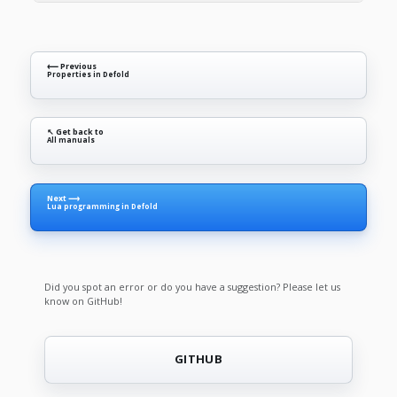
⟵ Previous
Properties in Defold
↖ Get back to
All manuals
Next ⟶
Lua programming in Defold
Did you spot an error or do you have a suggestion? Please let us
know on GitHub!
GITHUB