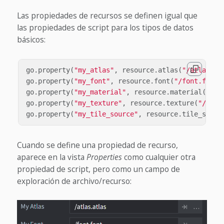
Las propiedades de recursos se definen igual que
las propiedades de script para los tipos de datos
básicos:
go
.
property
(
"my_atlas"
,
resource
.
atlas
(
"/atlas.at
go
.
property
(
"my_font"
,
resource
.
font
(
"/font.font"
go
.
property
(
"my_material"
,
resource
.
material
(
"/ma
go
.
property
(
"my_texture"
,
resource
.
texture
(
"/text
go
.
property
(
"my_tile_source"
,
resource
.
tile_sourc
Cuando se define una propiedad de recurso,
aparece en la vista
Properties
como cualquier otra
propiedad de script, pero como un campo de
exploración de archivo/recurso: