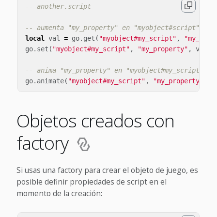
-- another.script
-- aumenta "my_property" en "myobject#script" en 
local
val
=
go
.
get
(
"myobject#my_script"
,
"my_prop
go
.
set
(
"myobject#my_script"
,
"my_property"
,
val
+
-- anima "my_property" en "myobject#my_script"
go
.
animate
(
"myobject#my_script"
,
"my_property"
,
g
Objetos creados con
factory
Si usas una factory para crear el objeto de juego, es
posible definir propiedades de script en el
momento de la creación: