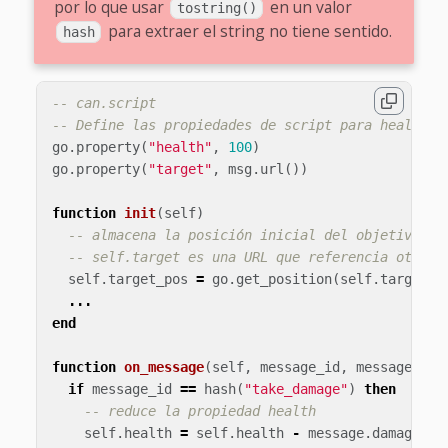
por lo que usar
en un valor
tostring()
para extraer el string no tiene sentido.
hash
-- can.script
-- Define las propiedades de script para health y
go
.
property
(
"health"
,
100
)
go
.
property
(
"target"
,
msg
.
url
())
function
init
(
self
)
-- almacena la posición inicial del objetivo.
-- self.target es una URL que referencia otro o
self
.
target_pos
=
go
.
get_position
(
self
.
target
)
...
end
function
on_message
(
self
,
message_id
,
message
,
se
if
message_id
==
hash
(
"take_damage"
)
then
-- reduce la propiedad health
self
.
health
=
self
.
health
-
message
.
damage