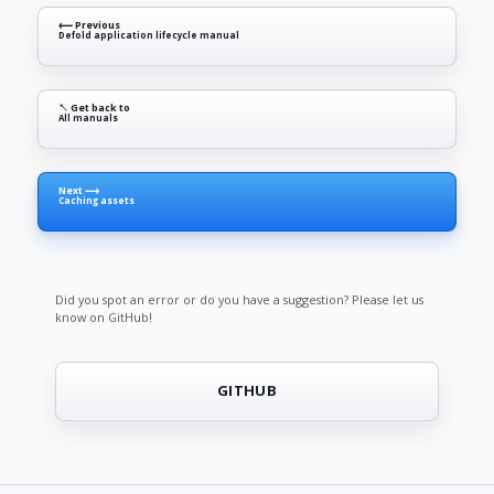
⟵ Previous
Defold application lifecycle manual
↖ Get back to
All manuals
Next ⟶
Caching assets
Did you spot an error or do you have a suggestion? Please let us
know on GitHub!
GITHUB