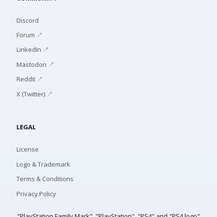
Discord
Forum ↗
LinkedIn ↗
Mastodon ↗
Reddit ↗
X (Twitter) ↗
LEGAL
License
Logo & Trademark
Terms & Conditions
Privacy Policy
"PlayStation Family Mark", "PlayStation", "PS4" and "PS4 logo"