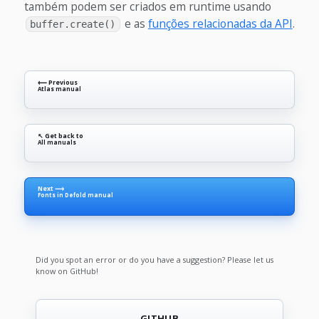
também podem ser criados em runtime usando
e as
funções relacionadas da API
.
buffer.create()
⟵ Previous
Atlas manual
↖ Get back to
All manuals
Next ⟶
Fonts in Defold manual
Did you spot an error or do you have a suggestion? Please let us
know on GitHub!
GITHUB