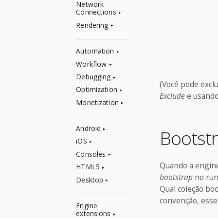
Network
Connections
Rendering
Automation
Workflow
Debugging
(Você pode exclu
Optimization
Exclude
e usand
Monetization
Android
Bootst
iOS
Consoles
Quando a engine 
HTML5
bootstrap
no runt
Desktop
Qual coleção boo
convenção, esse
Engine
extensions