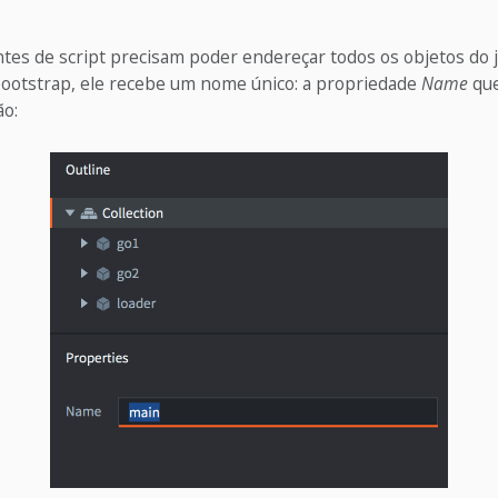
s de script precisam poder endereçar todos os objetos do
ootstrap, ele recebe um nome único: a propriedade
Name
que
ão: