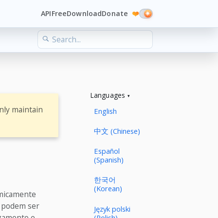
API
Free
Download
Donate
❤️
Languages
nly maintain
English
中文 (Chinese)
Español
(Spanish)
한국어
(Korean)
amicamente
s podem ser
Język polski
egamento e
(Polish)