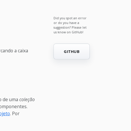
Did you spot an error
or do you have a
suggestion? Please let
us know on GitHub!
rcando a caixa
GITHUB
go de uma
coleção
 componentes.
ojeto
. Por