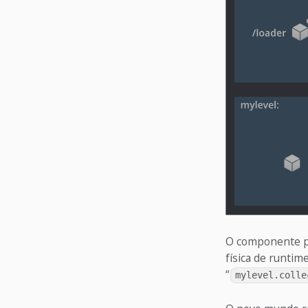
O componente pr
física de runtim
“
mylevel.colle