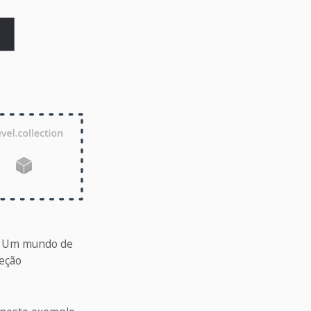
o. Um mundo de
leção