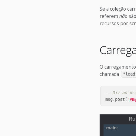
Se a coleção car
referem
não
são
recursos por scr
Carreg
O carregamento 
chamada
"load
-- Diz ao pr
msg
.
post
(
"#m