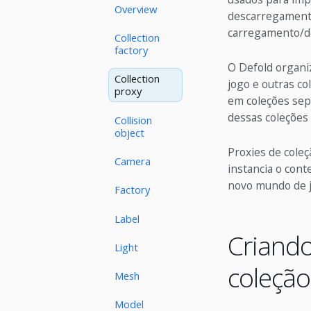
Overview
descarregamento
carregamento/de
Collection
factory
O Defold organi
Collection
jogo e outras co
proxy
em coleções sep
dessas coleções 
Collision
object
Proxies de cole
Camera
instancia o cont
novo mundo de j
Factory
Label
Criand
Light
coleçã
Mesh
Model