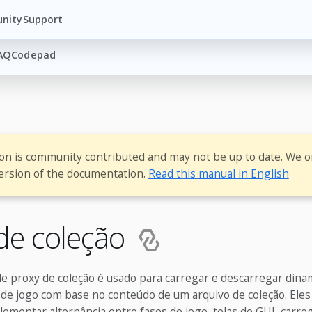
nity
Support
AQ
Codepad
ion is community contributed and may not be up to date. We o
ersion of the documentation.
Read this manual in English
de coleção
 proxy de coleção é usado para carregar e descarregar din
de jogo com base no conteúdo de um arquivo de coleção. Ele
lementar alternância entre fases do jogo, telas de GUI, carr