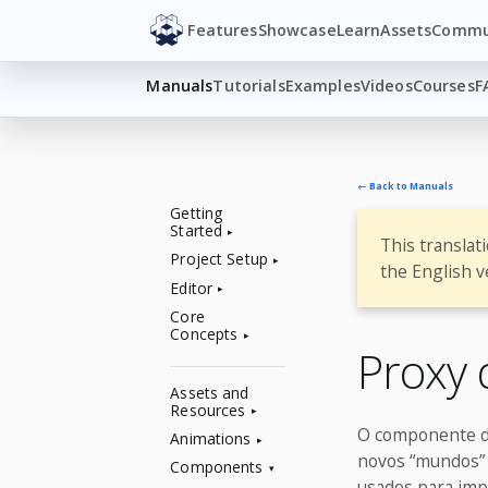
Features
Showcase
Learn
Assets
Commu
Manuals
Tutorials
Examples
Videos
Courses
F
← Back to Manuals
Getting
Started
This translat
Project Setup
the English v
Editor
Core
Concepts
Proxy 
Assets and
Resources
O componente de
Animations
novos “mundos” 
Components
usados para imp