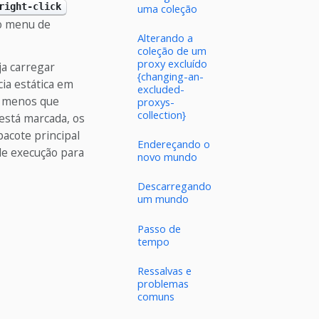
right-click
uma coleção
 menu de
Alterando a
coleção de um
proxy excluído
ja carregar
{changing-an-
a estática em
excluded-
A menos que
proxys-
collection}
está marcada, os
acote principal
Endereçando o
de execução para
novo mundo
Descarregando
um mundo
Passo de
tempo
Ressalvas e
problemas
comuns