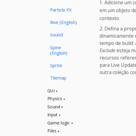
Adicione um c
Particle FX
em um objeto de
contexto.
Rive (English)
Defina a prop
Sound
dinamicamente n
tempo de build:
Spine
Exclude
esteja ma
(English)
recursos refere
para Live Updat
Sprite
outra coleção co
Tilemap
GUI
Physics
Sound
Input
Game logic
Files