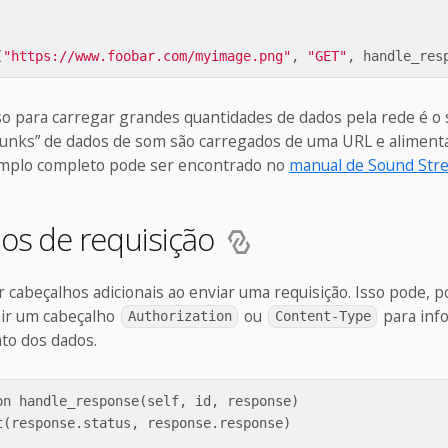
(
"https://www.foobar.com/myimage.png"
,
"GET"
,
handle_res
so para carregar grandes quantidades de dados pela rede é o
unks” de dados de som são carregados de uma URL e alimen
mplo completo pode ser encontrado no
manual de Sound Str
os de requisição
ir cabeçalhos adicionais ao enviar uma requisição. Isso pode, 
nir um cabeçalho
ou
para inf
Authorization
Content-Type
to dos dados.
on handle_response(self, id, response)
