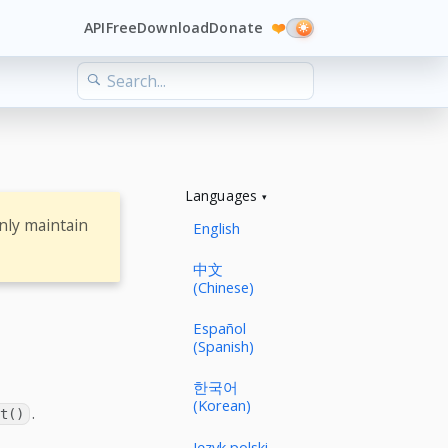
API
Free
Download
Donate
❤️
Languages
nly maintain
English
中文
(Chinese)
Español
(Spanish)
한국어
(Korean)
.
t()
Język polski