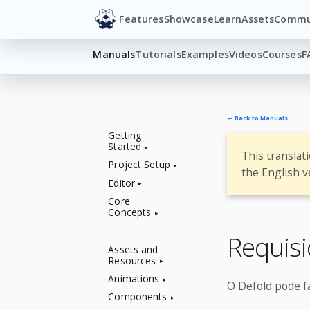
Features
Showcase
Learn
Assets
Commu
Manuals
Tutorials
Examples
Videos
Courses
F
← Back to Manuals
Getting
Started
This translat
Project Setup
the English v
Editor
Core
Concepts
Requis
Assets and
Resources
Animations
O Defold pode f
Components