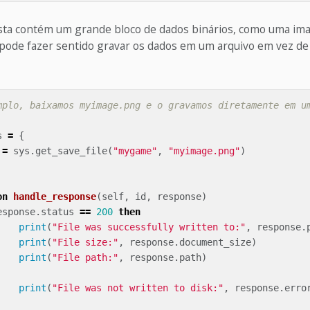
sta contém um grande bloco de dados binários, como uma i
 pode fazer sentido gravar os dados em um arquivo em vez de
mplo, baixamos myimage.png e o gravamos diretamente em u
s
=
{
=
sys
.
get_save_file
(
"mygame"
,
"myimage.png"
)
on
handle_response
(
self
,
id
,
response
)
esponse
.
status
==
200
then
print
(
"File was successfully written to:"
,
response
.
print
(
"File size:"
,
response
.
document_size
)
print
(
"File path:"
,
response
.
path
)
print
(
"File was not written to disk:"
,
response
.
erro