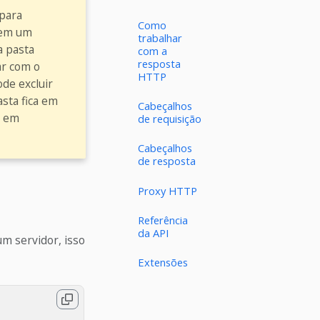
para
Como
 em um
trabalhar
a pasta
com a
resposta
ar com o
HTTP
de excluir
sta fica em
Cabeçalhos
s em
de requisição
Cabeçalhos
de resposta
Proxy HTTP
Referência
da API
m servidor, isso
Extensões