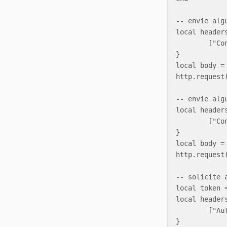
-- envie algu
local headers
	["Content-Type"] = "application/x-www-form-urlencoded"

}

local body = 
http.request
-- envie alg
local headers
	["Content-Type"] = "application/json"

}

local body =
http.request
-- solicite 
local token 
local headers
	["Authorization"] = "Bearer " .. token

}
