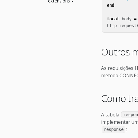
extensions
end
local
body
=
http
.
request
Outros 
As requisições
método CONNECT 
Como tra
A tabela
respon
implementar um 
:
response