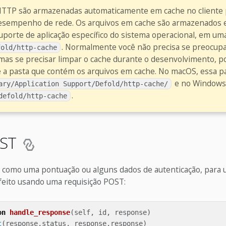
HTTP são armazenadas automaticamente em cache no cliente 
esempenho de rede. Os arquivos em cache são armazenados
porte de aplicação específico do sistema operacional, em um
. Normalmente você não precisa se preocup
fold/http-cache
as se precisar limpar o cache durante o desenvolvimento, po
a pasta que contém os arquivos em cache. No macOS, essa pa
e no Window
ary/Application Support/Defold/http-cache/
.
defold/http-cache
OST
, como uma pontuação ou alguns dados de autenticação, para u
eito usando uma requisição POST:
on
handle_response
(
self
,
id
,
response
)
t
(
response
.
status
,
response
.
response
)