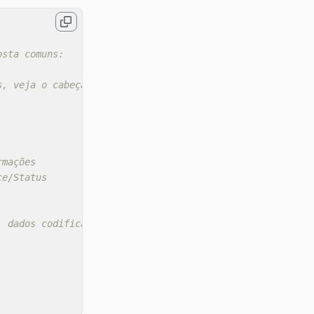
osta comuns:
s, veja o cabeçalho de redirecionamento
rmações
ce/Status
, dados codificados em json ou dados binários