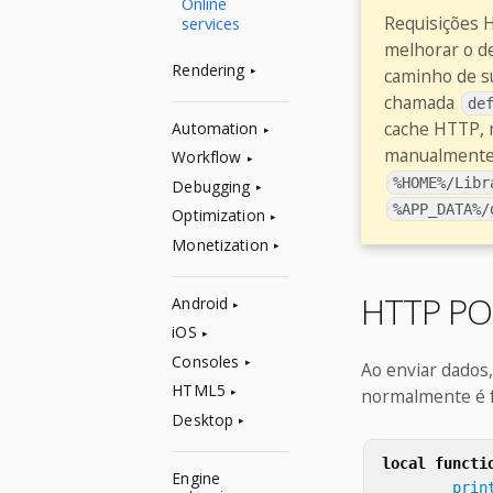
Online
Requisições 
services
melhorar o d
Rendering
caminho de su
chamada
de
cache HTTP, m
Automation
manualmente 
Workflow
%HOME%/Libr
Debugging
%APP_DATA%/
Optimization
Monetization
HTTP P
Android
iOS
Consoles
Ao enviar dados
HTML5
normalmente é f
Desktop
local
functi
Engine
prin