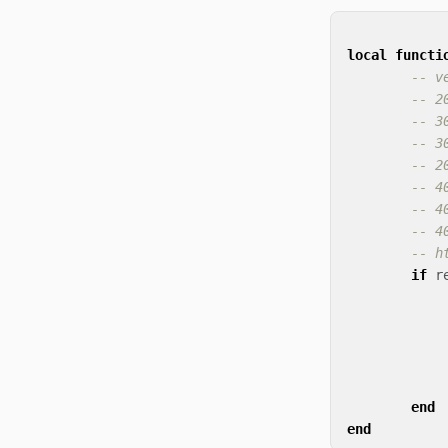
local
functi
-- v
-- 2
-- 3
-- 3
-- 2
-- 4
-- 4
-- 4
-- h
if
r
end
end