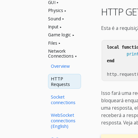
GUI
HTTP G
Physics
Sound
Input
Esta é a requisi
Game logic
Files
local
functi
Network
prin
Connections
end
Overview
http
.
request
HTTP
Requests
Isso fará uma r
Socket
bloqueará enquan
connections
uma resposta, el
receberá a respo
WebSocket
connections
resposta. Veja a
(English)