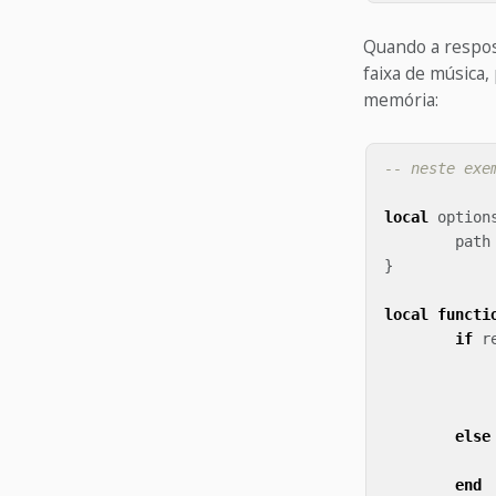
Quando a respo
faixa de música,
memória:
-- neste exe
local
option
path
}
local
functi
if
r
else
end