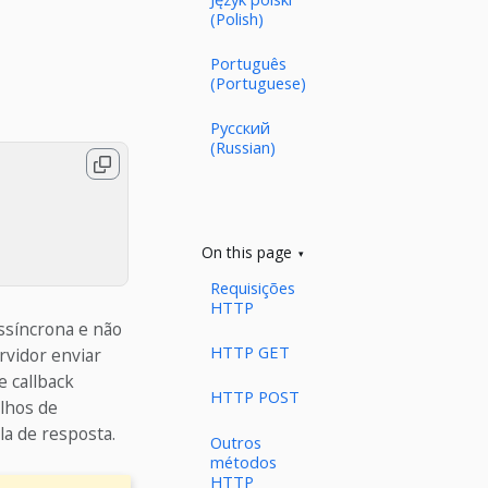
(Polish)
Português
(Portuguese)
Русский
(Russian)
On this page
Requisições
HTTP
ssíncrona e não
HTTP GET
rvidor enviar
e callback
HTTP POST
alhos de
la de resposta.
Outros
métodos
HTTP