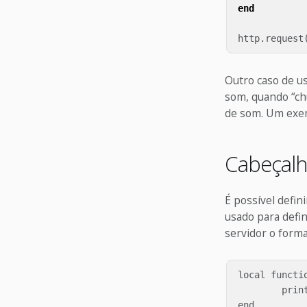
end
http
.
request
Outro caso de u
som, quando “ch
de som. Um exe
Cabeçalh
É possível defin
usado para defi
servidor o forma
local functi
	print(response.status, response.response)

end
