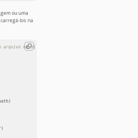
magem ou uma
 carregá-los na
m arquivo no disco
path
)
r
)