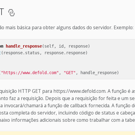
ET
ção mais básica para obter alguns dados do servidor. Exemplo:
on
handle_response
(
self
,
id
,
response
)
t
(
response
.
status
,
response
.
response
)
(
"https://www.defold.com"
,
"GET"
,
handle_response
)
equisição HTTP GET para https://www.defold.com. A função é a
to faz a requisição. Depois que a requisição for feita e um se
a invocará/chamará a função de callback fornecida. A função d
sta completa do servidor, incluindo código de status e cabeç
baixo informações adicionais sobre como trabalhar com a tabe