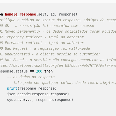
on
handle_response
(
self
,
id
,
response
)
erifique o código de status da resposta. Códigos de resp
00 OK - a requisição foi concluída com sucesso
01 Moved permanently - os dados solicitados foram movido
07 Temporary redirect - igual ao anterior
08 Permanent redirect - igual ao anterior
00 Bad Request - a requisição foi malformada
01 Unauthorized - o cliente precisa se autenticar
04 Not Found - o servidor não consegue encontrar as info
ttps://developer.mozilla.org/en-US/docs/Web/HTTP/Referen
esponse
.
status
==
200
then
-- os dados da resposta
-- isto pode ser qualquer coisa, desde texto simples
print
(
response
.
response
)
json
.
decode
(
response
.
response
)
sys
.
save
(
...
,
response
.
response
)