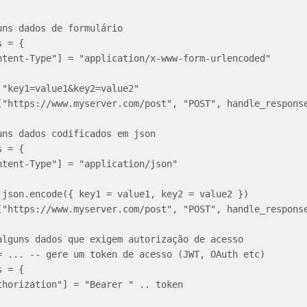
ns dados de formulário

 = {

"key1=value1&key2=value2"

("https://www.myserver.com/post", "POST", handle_response
uns dados codificados em json

 = {

 json.encode({ key1 = value1, key2 = value2 })

("https://www.myserver.com/post", "POST", handle_response
alguns dados que exigem autorização de acesso

= ... -- gere um token de acesso (JWT, OAuth etc)

 = {
