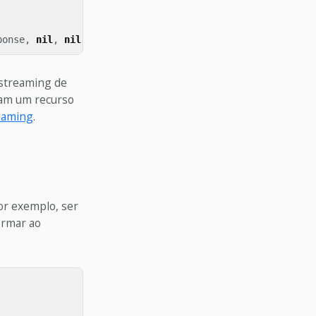
ponse
,
nil
,
nil
,
options
)
 streaming de
tam um recurso
eaming
.
por exemplo, ser
ormar ao