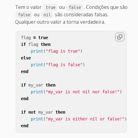
Tem o valor
ou
. Condições que são
true
false
ou
são consideradas falsas.
false
nil
Qualquer outro valor a torna verdadeira.
flag
=
true
if
flag
then
print
(
"flag is true"
)
else
print
(
"flag is false"
)
end
if
my_var
then
print
(
"my_var is not nil nor false!"
)
end
if
not
my_var
then
print
(
"my_var is either nil or false!"
)
end