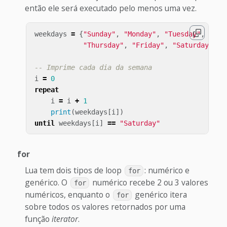
então ele será executado pelo menos uma vez.
weekdays
=
{
"Sunday"
,
"Monday"
,
"Tuesday"
,
"Wed
"Thursday"
,
"Friday"
,
"Saturday"
}
-- Imprime cada dia da semana
i
=
0
repeat
i
=
i
+
1
print
(
weekdays
[
i
])
until
weekdays
[
i
]
==
"Saturday"
for
Lua tem dois tipos de loop
: numérico e
for
genérico. O
numérico recebe 2 ou 3 valores
for
numéricos, enquanto o
genérico itera
for
sobre todos os valores retornados por uma
função
iterator
.