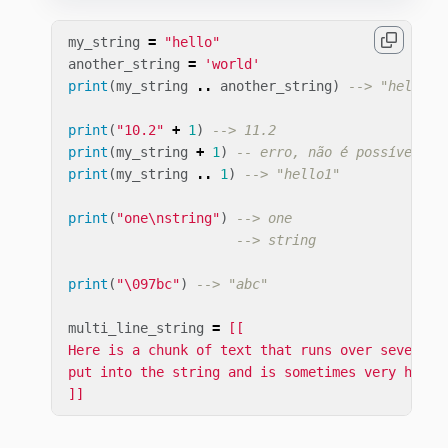
my_string
=
"hello"
another_string
=
'world'
print
(
my_string
..
another_string
)
--> "hellowo
print
(
"10.2"
+
1
)
--> 11.2
print
(
my_string
+
1
)
-- erro, não é possível co
print
(
my_string
..
1
)
--> "hello1"
print
(
"one\nstring"
)
--> one
--> string
print
(
"
\097
bc"
)
--> "abc"
multi_line_string
=
[[

Here is a chunk of text that runs over several l
put into the string and is sometimes very handy.
]]