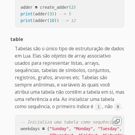
adder
=
create_adder
(
2
)
print
(
adder
(
3
))
--> 5
print
(
adder
(
10
))
--> 12
table
Tabelas são o único tipo de estruturação de dados
em Lua. Elas são
objetos
de array associativo
usados para representar listas, arrays,
sequências, tabelas de símbolos, conjuntos,
registros, grafos, árvores etc. Tabelas são
sempre anônimas, e variáveis às quais você
atribui uma tabela não contêm a tabela em si, mas
uma referência a ela. Ao inicializar uma tabela
como sequência, o primeiro índice é
, não
.
1
0
-- Inicializa uma tabela como sequência
weekdays
=
{
"Sunday"
,
"Monday"
,
"Tuesday"
,
"Wed