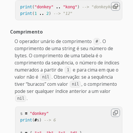
print
(
"donkey"
..
"kong"
)
--> "donkeykong"
print
(
1
..
2
)
--> "12"
Comprimento
O operador unário de comprimento
. O
#
comprimento de uma string é seu número de
bytes. O comprimento de uma tabela é o
comprimento da sequência, o número de índices
numerados a partir de
e para cima em que o
1
valor não é
. Observação: se a sequência
nil
tiver “buracos” com valor
, o comprimento
nil
pode ser qualquer índice anterior a um valor
.
nil
s
=
"donkey"
print
(
#
s
)
--> 6
t
=
{
"a"
,
"b"
,
"c"
,
"d"
}