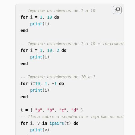
-- Imprime os números de 1 a 10
for
i
=
1
,
10
do
print
(
i
)
end
-- Imprime os números de 1 a 10 e incrementa em
for
i
=
1
,
10
,
2
do
print
(
i
)
end
-- Imprime os números de 10 a 1
for
i
=
10
,
1
,
-
1
do
print
(
i
)
end
t
=
{
"a"
,
"b"
,
"c"
,
"d"
}
-- Itera sobre a sequência e imprime os valores
for
i
,
v
in
ipairs
(
t
)
do
print
(
v
)