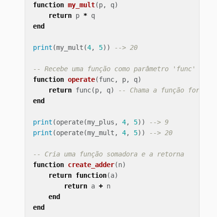
function
my_mult
(
p
,
q
)
return
p
*
q
end
print
(
my_mult
(
4
,
5
))
--> 20
-- Recebe uma função como parâmetro 'func'
function
operate
(
func
,
p
,
q
)
return
func
(
p
,
q
)
-- Chama a função forneci
end
print
(
operate
(
my_plus
,
4
,
5
))
--> 9
print
(
operate
(
my_mult
,
4
,
5
))
--> 20
-- Cria uma função somadora e a retorna
function
create_adder
(
n
)
return
function
(
a
)
return
a
+
n
end
end