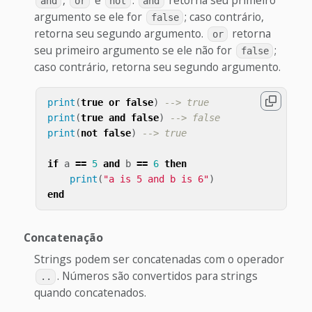
,
e
.
retorna seu primeiro
and
or
not
and
argumento se ele for
; caso contrário,
false
retorna seu segundo argumento.
retorna
or
seu primeiro argumento se ele não for
;
false
caso contrário, retorna seu segundo argumento.
print
(
true
or
false
)
--> true
print
(
true
and
false
)
--> false
print
(
not
false
)
--> true
if
a
==
5
and
b
==
6
then
print
(
"a is 5 and b is 6"
)
end
Concatenação
Strings podem ser concatenadas com o operador
. Números são convertidos para strings
..
quando concatenados.