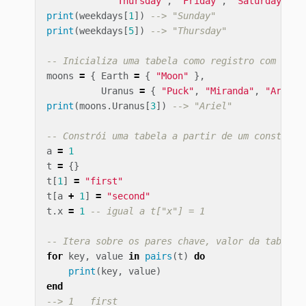
"Thursday"
,
"Friday"
,
"Saturday"
}
print
(
weekdays
[
1
])
--> "Sunday"
print
(
weekdays
[
5
])
--> "Thursday"
-- Inicializa uma tabela como registro com valo
moons
=
{
Earth
=
{
"Moon"
},
Uranus
=
{
"Puck"
,
"Miranda"
,
"Ariel"
print
(
moons
.
Uranus
[
3
])
--> "Ariel"
-- Constrói uma tabela a partir de um construto
a
=
1
t
=
{}
t
[
1
]
=
"first"
t
[
a
+
1
]
=
"second"
t
.
x
=
1
-- igual a t["x"] = 1
-- Itera sobre os pares chave, valor da tabela
for
key
,
value
in
pairs
(
t
)
do
print
(
key
,
value
)
end
--> 1   first