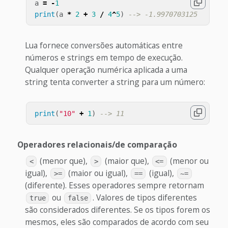
a
=
-
1
print
(
a
*
2
+
3
/
4
^
5
)
--> -1.9970703125
Lua fornece conversões automáticas entre
números e strings em tempo de execução.
Qualquer operação numérica aplicada a uma
string tenta converter a string para um número:
print
(
"10"
+
1
)
--> 11
Operadores relacionais/de comparação
(menor que),
(maior que),
(menor ou
<
>
<=
igual),
(maior ou igual),
(igual),
>=
==
~=
(diferente). Esses operadores sempre retornam
ou
. Valores de tipos diferentes
true
false
são considerados diferentes. Se os tipos forem os
mesmos, eles são comparados de acordo com seu