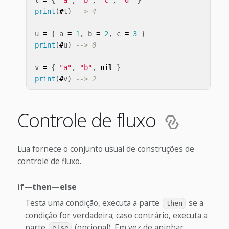
print
(
#
t
)
--> 4
u
=
{
a
=
1
,
b
=
2
,
c
=
3
}
print
(
#
u
)
--> 0
v
=
{
"a"
,
"b"
,
nil
}
print
(
#
v
)
--> 2
Controle de fluxo
Lua fornece o conjunto usual de construções de
controle de fluxo.
if—then—else
Testa uma condição, executa a parte
se a
then
condição for verdadeira; caso contrário, executa a
parte
(opcional). Em vez de aninhar
else