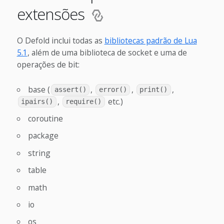
extensões
O Defold inclui todas as
bibliotecas padrão de Lua
5.1
, além de uma biblioteca de socket e uma de
operações de bit:
base (
,
,
,
assert()
error()
print()
,
etc.)
ipairs()
require()
coroutine
package
string
table
math
io
os