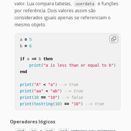
valor. Lua compara tabelas,
e funções
userdata
por referência. Dois valores assim são
considerados iguais apenas se referenciam o
mesmo objeto.
a
=
5
b
=
6
if
a
<=
b
then
print
(
"a is less than or equal to b"
)
end
print
(
"A"
<
"a"
)
--> true
print
(
"aa"
<
"ab"
)
--> true
print
(
10
==
"10"
)
--> false
print
(
tostring
(
10
)
==
"10"
)
--> true
Operadores lógicos