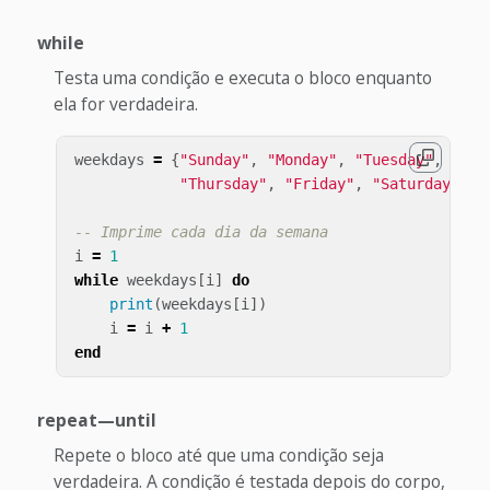
while
Testa uma condição e executa o bloco enquanto
ela for verdadeira.
weekdays
=
{
"Sunday"
,
"Monday"
,
"Tuesday"
,
"Wed
"Thursday"
,
"Friday"
,
"Saturday"
}
-- Imprime cada dia da semana
i
=
1
while
weekdays
[
i
]
do
print
(
weekdays
[
i
])
i
=
i
+
1
end
repeat—until
Repete o bloco até que uma condição seja
verdadeira. A condição é testada depois do corpo,