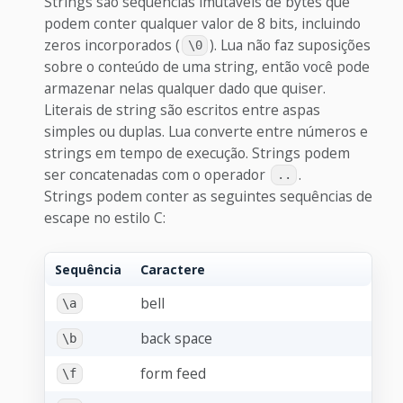
Strings são sequências imutáveis de bytes que
podem conter qualquer valor de 8 bits, incluindo
zeros incorporados (
). Lua não faz suposições
\0
sobre o conteúdo de uma string, então você pode
armazenar nelas qualquer dado que quiser.
Literais de string são escritos entre aspas
simples ou duplas. Lua converte entre números e
strings em tempo de execução. Strings podem
ser concatenadas com o operador
.
..
Strings podem conter as seguintes sequências de
escape no estilo C:
Sequência
Caractere
bell
\a
back space
\b
form feed
\f