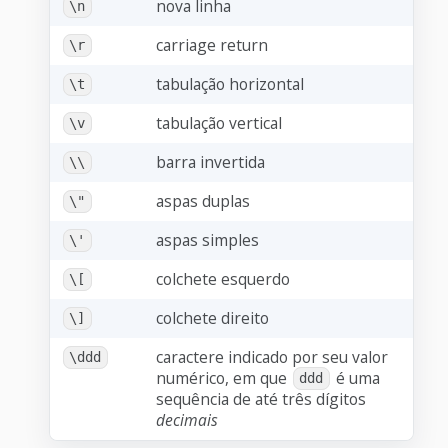
nova linha
\n
carriage return
\r
tabulação horizontal
\t
tabulação vertical
\v
barra invertida
\\
aspas duplas
\"
aspas simples
\'
colchete esquerdo
\[
colchete direito
\]
caractere indicado por seu valor
\ddd
numérico, em que
é uma
ddd
sequência de até três dígitos
decimais