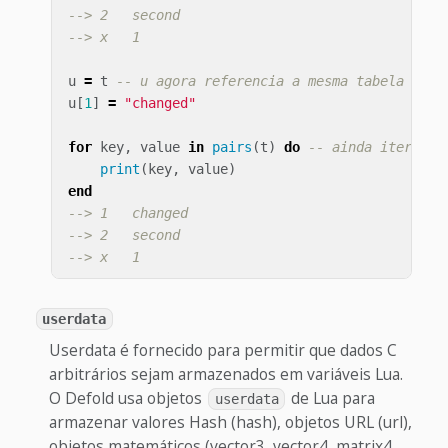
--> 2   second
--> x   1
u
=
t
-- u agora referencia a mesma tabela que 
u
[
1
]
=
"changed"
for
key
,
value
in
pairs
(
t
)
do
-- ainda iterando
print
(
key
,
value
)
end
--> 1   changed
--> 2   second
--> x   1
userdata
Userdata é fornecido para permitir que dados C
arbitrários sejam armazenados em variáveis Lua.
O Defold usa objetos
de Lua para
userdata
armazenar valores Hash (hash), objetos URL (url),
objetos matemáticos (vector3, vector4, matrix4,