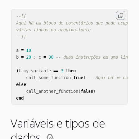
--[[

Aqui há um bloco de comentários que pode ocupar

várias linhas no arquivo-fonte.

--]]
a
=
10
b
=
20
;
c
=
30
-- duas instruções em uma linha
if
my_variable
==
3
then
call_some_function
(
true
)
-- Aqui há um coment
else
call_another_function
(
false
)
end
Variáveis e tipos de
dados