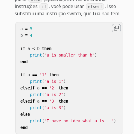
instruções
, você pode usar
. Isso
if
elseif
substitui uma instrução switch, que Lua não tem.
a
=
5
b
=
4
if
a
<
b
then
print
(
"a is smaller than b"
)
end
if
a
==
'1'
then
print
(
"a is 1"
)
elseif
a
==
'2'
then
print
(
"a is 2"
)
elseif
a
==
'3'
then
print
(
"a is 3"
)
else
print
(
"I have no idea what a is..."
)
end