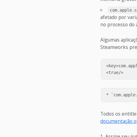
com.apple.s
afetado por vari
no processo do 
Algumas aplicaç
Steamworks prec
<key>com.app
Todos os entitl
documentação of
Assine seu jo