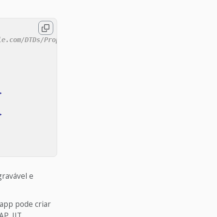
le.com/DTDs/PropertyList-1.0.dtd">
>
>
gravável e
 app pode criar
AP_JIT