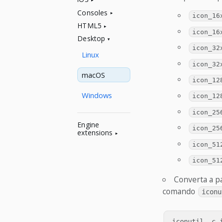
Consoles
icon_16
HTML5
icon_16
Desktop
icon_32
Linux
icon_32
macOS
icon_12
Windows
icon_12
icon_25
Engine
icon_25
extensions
icon_51
icon_51
Converta a p
comando
iconu