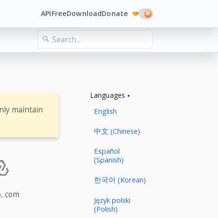
API
Free
Download
Donate
❤️
Languages
nly maintain
English
中文 (Chinese)
Español
(Spanish)
한국어 (Korean)
o, com
Język polski
(Polish)