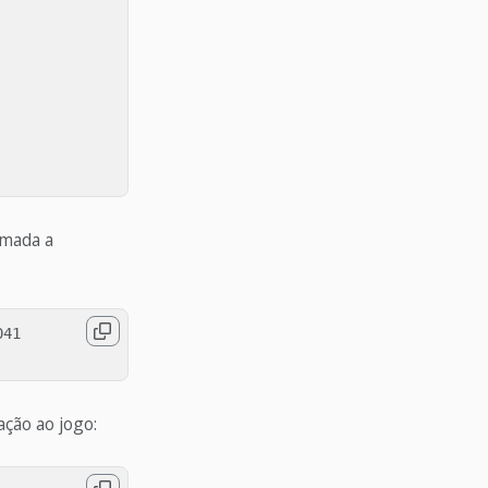
amada a
41

ação ao jogo: