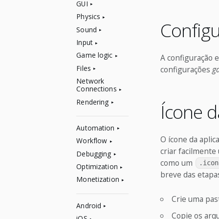
GUI
Physics
Configu
Sound
Input
Game logic
A configuração e
Files
configurações
g
Network
Connections
Rendering
Ícone d
Automation
O ícone da apli
Workflow
criar facilment
Debugging
como um
.icon
Optimization
breve das etapas
Monetization
Crie uma pas
Android
Copie os arqu
iOS