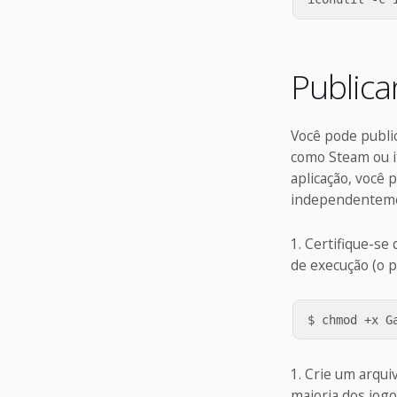
Publica
Você pode public
como Steam ou it
aplicação, você 
independentemen
Certifique-se
de execução (o 
Crie um arquiv
maioria dos jogo