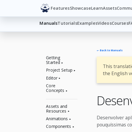
Features
Showcase
Learn
Assets
Commu
Manuals
Tutorials
Examples
Videos
Courses
F
← Back to Manuals
Getting
Started
This translat
Project Setup
the English v
Editor
Core
Concepts
Desen
Assets and
Resources
Desenvolver apl
Animations
pouquíssimas co
Components