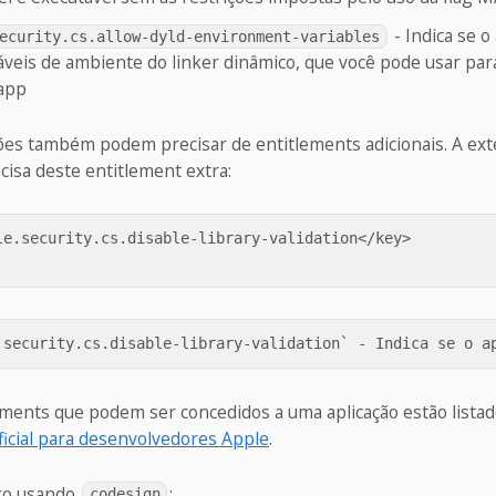
- Indica se o
ecurity.cs.allow-dyld-environment-variables
áveis de ambiente do linker dinâmico, que você pode usar para
app
ões também podem precisar de entitlements adicionais. A ex
isa deste entitlement extra:
le.security.cs.disable-library-validation</key>

ements que podem ser concedidos a uma aplicação estão lista
icial para desenvolvedores Apple
.
go usando
:
codesign