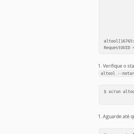
            
             
            
            
             
altool[16765
Verifique o s
altool --nota
$ xcrun alto
Aguarde até q