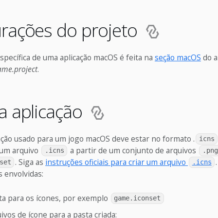
rações do projeto
specífica de uma aplicação macOS é feita na
seção macOS
do a
ame.project
.
a aplicação
cação usado para um jogo macOS deve estar no formato .
icns
e um arquivo
a partir de um conjunto de arquivos
.icns
.png
. Siga as
instruções oficiais para criar um arquivo
set
.icns
 envolvidas:
ta para os ícones, por exemplo
game.iconset
ivos de ícone para a pasta criada: