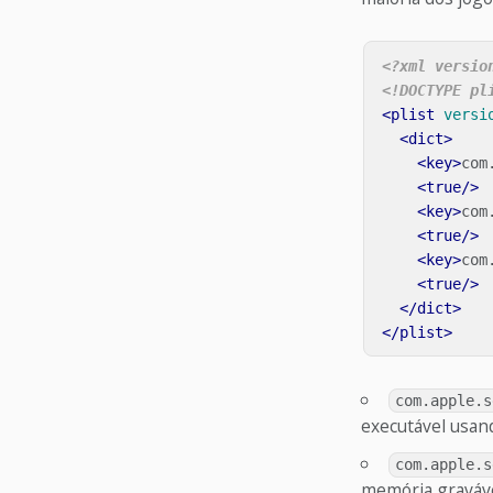
<?xml versio
<!DOCTYPE pl
<plist
versi
<dict>
<key>
com
<true/>
<key>
com
<true/>
<key>
com
<true/>
</dict>
</plist>
com.apple.s
executável usan
com.apple.s
memória graváve