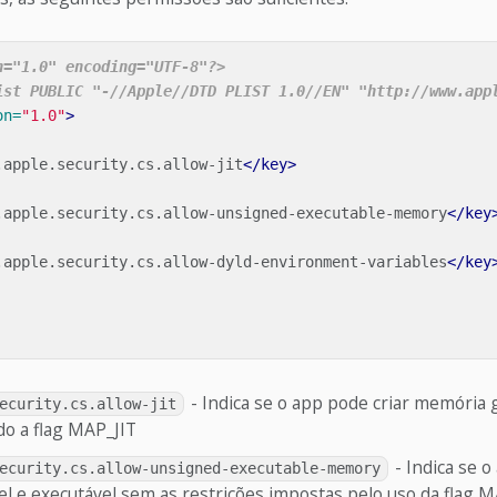
n="1.0" encoding="UTF-8"?>
ist PUBLIC "-//Apple//DTD PLIST 1.0//EN" "http://www.app
on=
"1.0"
>
.apple.security.cs.allow-jit
</key>
.apple.security.cs.allow-unsigned-executable-memory
</key
.apple.security.cs.allow-dyld-environment-variables
</key
- Indica se o app pode criar memória 
ecurity.cs.allow-jit
do a flag MAP_JIT
- Indica se o
ecurity.cs.allow-unsigned-executable-memory
l e executável sem as restrições impostas pelo uso da flag M