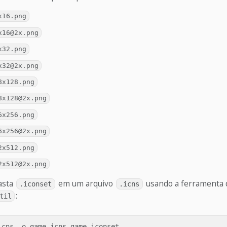
x16.png
x16@2x.png
x32.png
x32@2x.png
8x128.png
8x128@2x.png
6x256.png
6x256@2x.png
2x512.png
2x512@2x.png
asta
em um arquivo
usando a ferramenta d
.iconset
.icns
:
til