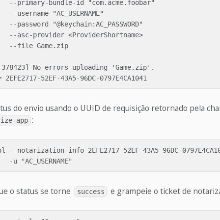
   --primary-bundle-id "com.acme.foobar"

  --username "AC_USERNAME"

   --password "@keychain:AC_PASSWORD"

   --asc-provider <ProviderShortname>

  --file Game.zip

:378423] No errors uploading 'Game.zip'.

tatus do envio usando o UUID de requisição retornado pela ch
:
rize-app
ol --notarization-info 2EFE2717-52EF-43A5-96DC-0797E4CA10
ue o status se torne
e grampeie o ticket de notariz
success