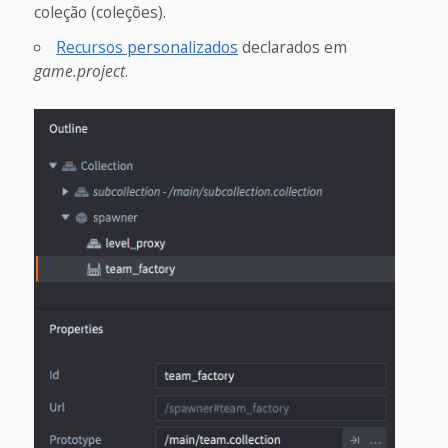
coleção (coleções).
Recursos personalizados
declarados em
game.project
.