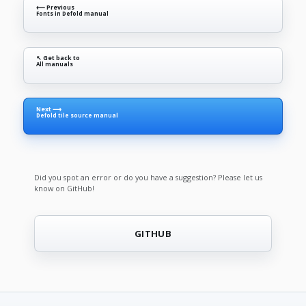
⟵ Previous
Fonts in Defold manual
↖ Get back to
All manuals
Next ⟶
Defold tile source manual
Did you spot an error or do you have a suggestion? Please let us
know on GitHub!
GITHUB