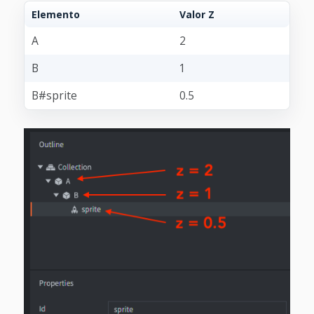
Elemento
Valor Z
A
2
B
1
B#sprite
0.5