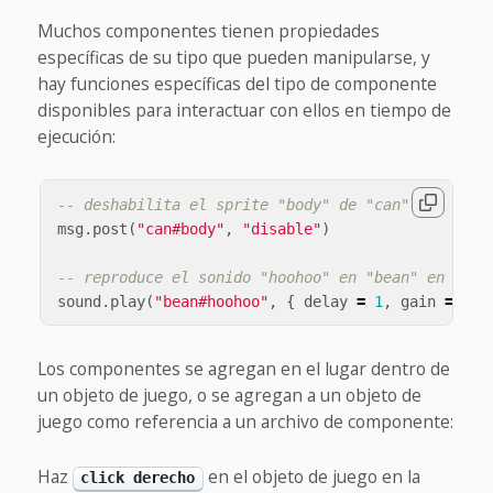
Muchos componentes tienen propiedades
específicas de su tipo que pueden manipularse, y
hay funciones específicas del tipo de componente
disponibles para interactuar con ellos en tiempo de
ejecución:
-- deshabilita el sprite "body" de "can"
msg
.
post
(
"can#body"
,
"disable"
)
-- reproduce el sonido "hoohoo" en "bean" en 1 se
sound
.
play
(
"bean#hoohoo"
,
{
delay
=
1
,
gain
=
0
.
5
Los componentes se agregan en el lugar dentro de
un objeto de juego, o se agregan a un objeto de
juego como referencia a un archivo de componente:
Haz
en el objeto de juego en la
click derecho