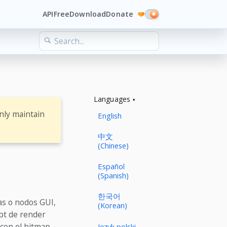
API
Free
Download
Donate
❤️
Languages
nly maintain
English
中文
(Chinese)
Español
(Spanish)
한국어
las o nodos GUI,
(Korean)
ipt de render
 con el bitmap
Język polski