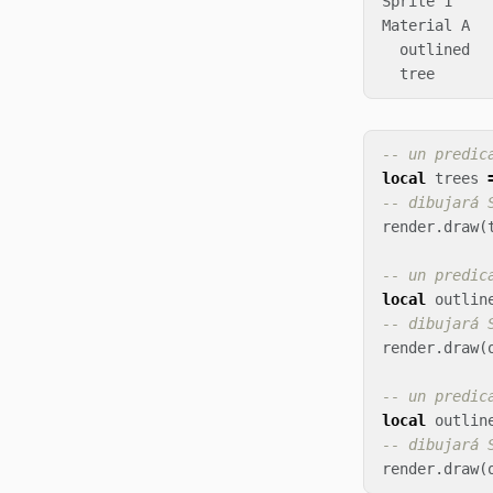
Sprite 1    
Material A  
  outlined  
-- un predic
local
trees
-- dibujará 
render
.
draw
(
-- un predic
local
outlin
-- dibujará 
render
.
draw
(
-- un predic
local
outlin
-- dibujará 
render
.
draw
(