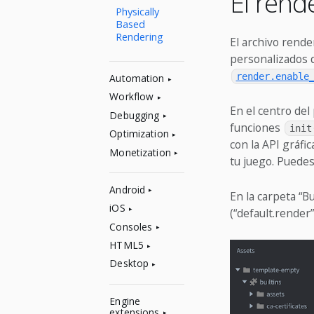
El rend
Physically
Based
Rendering
El archivo rende
personalizados q
render.enable
Automation
Workflow
En el centro del
Debugging
funciones
init
Optimization
con la API gráfic
Monetization
tu juego. Puedes
Android
En la carpeta “B
iOS
(“default.render”
Consoles
HTML5
Desktop
Engine
extensions