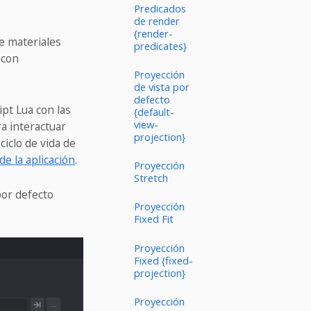
Predicados
de render
{render-
de materiales
predicates}
 con
Proyección
de vista por
defecto
ipt Lua con las
{default-
view-
ra interactuar
projection}
ciclo de vida de
de la aplicación
.
Proyección
Stretch
por defecto
Proyección
Fixed Fit
Proyección
Fixed {fixed-
projection}
Proyección