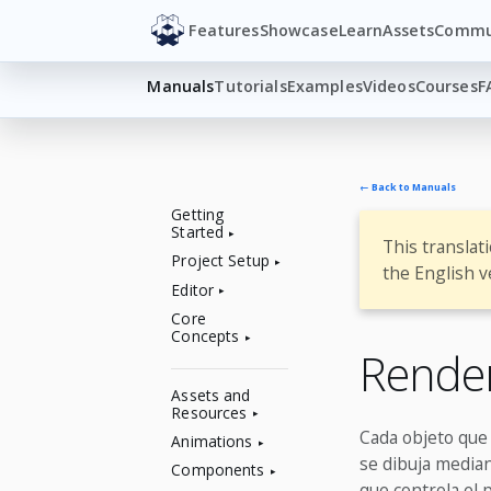
Features
Showcase
Learn
Assets
Commu
Manuals
Tutorials
Examples
Videos
Courses
F
← Back to Manuals
Getting
Started
This translat
Project Setup
the English v
Editor
Core
Concepts
Rende
Assets and
Resources
Cada objeto que 
Animations
se dibuja median
Components
que controla el 