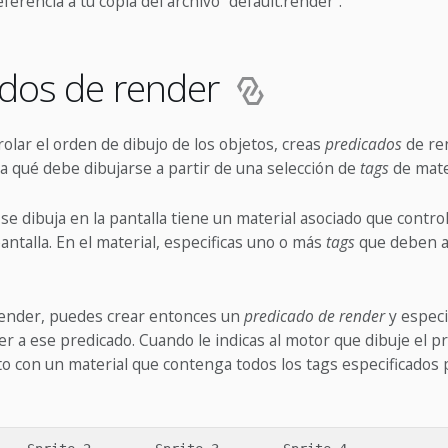
ferencia a tu copia del archivo “default.render”.
ados de render
olar el orden de dibujo de los objetos, creas
predicados
de re
a qué debe dibujarse a partir de una selección de
tags
de mate
se dibuja en la pantalla tiene un material asociado que contr
pantalla. En el material, especificas uno o más
tags
que deben as
 render, puedes crear entonces un
predicado de render
y especi
 a ese predicado. Cuando le indicas al motor que dibuje el pr
to con un material que contenga todos los tags especificados 