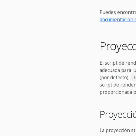
Puedes encontrar
documentación d
Proyecc
El script de ren
adecuada para j
(por defecto),
F
script de render
proporcionada 
Proyecci
La proyección st