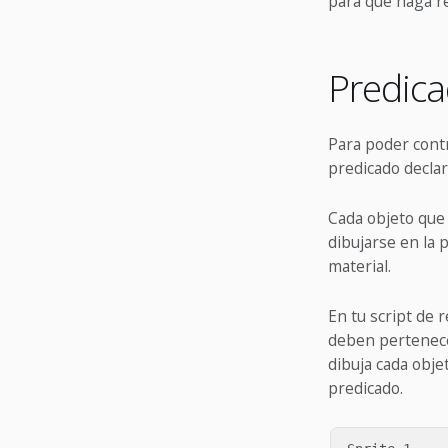
para que haga re
Predic
Para poder contr
predicado declar
Cada objeto que 
dibujarse en la 
material.
En tu script de
deben pertenecer
dibuja cada obje
predicado.