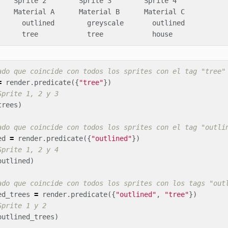
    Sprite 2        Sprite 3        Sprite 4

    Material A      Material B      Material C

      outlined        greyscale       outlined

ado que coincide con todos los sprites con el tag "tree"
=
render
.
predicate
({
"tree"
})
Sprite 1, 2 y 3
trees
)
ado que coincide con todos los sprites con el tag "outli
ed
=
render
.
predicate
({
"outlined"
})
Sprite 1, 2 y 4
outlined
)
ado que coincide con todos los sprites con los tags "out
ed_trees
=
render
.
predicate
({
"outlined"
,
"tree"
})
Sprite 1 y 2
outlined_trees
)