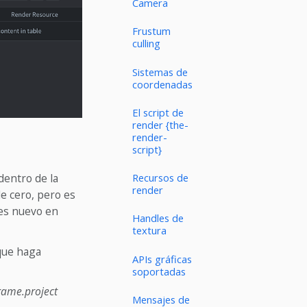
Camera
Frustum
culling
Sistemas de
coordenadas
El script de
render {the-
render-
script}
Recursos de
dentro de la
render
e cero, pero es
res nuevo en
Handles de
textura
que haga
APIs gráficas
soportadas
game.project
Mensajes de