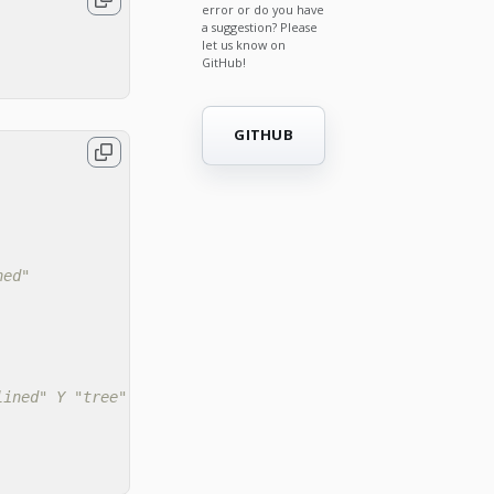
error or do you have
a suggestion? Please
let us know on
GitHub!
GITHUB
ned"
lined" Y "tree"