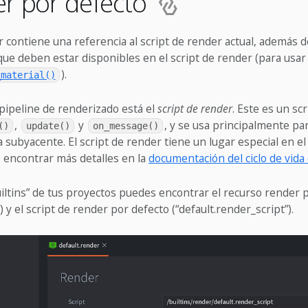
er por defecto
r contiene una referencia al script de render actual, además 
ue deben estar disponibles en el script de render (para usar
).
_material()
 pipeline de renderizado está el
script de render
. Este es un scr
,
y
, y se usa principalmente pa
()
update()
on_message()
a subyacente. El script de render tiene un lugar especial en el 
 encontrar más detalles en la
documentación del ciclo de vida 
uiltins” de tus proyectos puedes encontrar el recurso render 
) y el script de render por defecto (“default.render_script”).