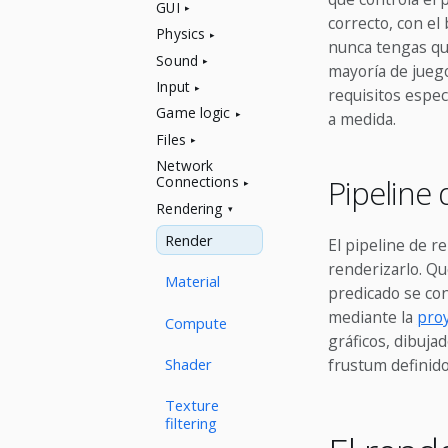
GUI
correcto, con el
Physics
nunca tengas que
Sound
mayoría de juego
Input
requisitos espec
Game logic
a medida.
Files
Network
Pipeline
Connections
Rendering
Render
El pipeline de r
renderizarlo. Qu
Material
predicado se con
mediante la
proy
Compute
gráficos, dibuja
Shader
frustum definido
Texture
filtering