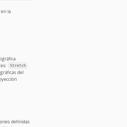
 en la
ográfica
tes:
Stretch
gráficas del
royección
iones definidas