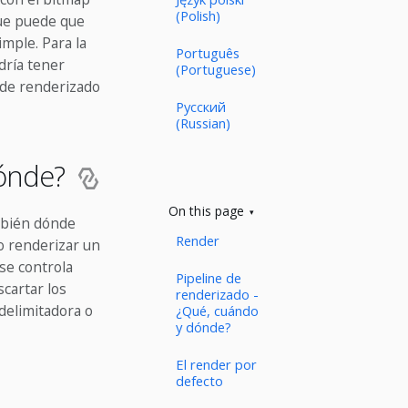
(Polish)
que puede que
mple. Para la
Português
dría tener
(Portuguese)
e de renderizado
Русский
(Russian)
dónde?
On this page
ambién dónde
Render
o renderizar un
se controla
Pipeline de
cartar los
renderizado -
delimitadora o
¿Qué, cuándo
y dónde?
El render por
defecto