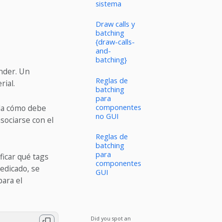
sistema
Draw calls y
batching
{draw-calls-
and-
batching}
nder. Un
Reglas de
rial.
batching
para
componentes
ola cómo debe
no GUI
ociarse con el
Reglas de
batching
para
ficar qué tags
componentes
edicado, se
GUI
para el
Did you spot an