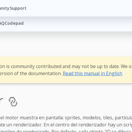
nity
Support
AQ
Codepad
ion is community contributed and may not be up to date. We o
ersion of the documentation.
Read this manual in English
r
el motor muestra en pantalla: sprites, modelos, tiles, partícu
te un renderizador. En el centro del renderizador hay un scr
pipeline de renderizado. Por defecto, cada objeto 2D se dibuja