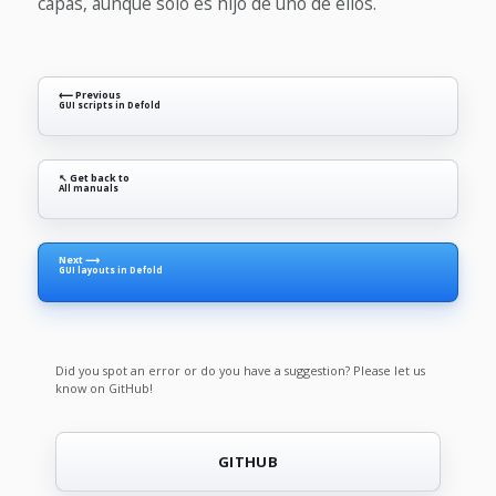
capas, aunque solo es hijo de uno de ellos.
⟵ Previous
GUI scripts in Defold
↖ Get back to
All manuals
Next ⟶
GUI layouts in Defold
Did you spot an error or do you have a suggestion? Please let us
know on GitHub!
GITHUB