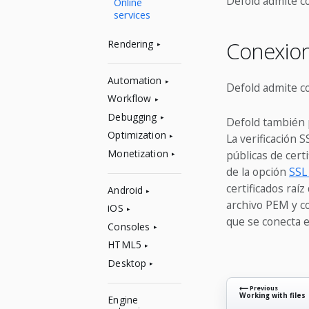
Defold admite co
Online
services
Conexio
Rendering
Automation
Defold admite c
Workflow
Debugging
Defold también p
Optimization
La verificación 
Monetization
públicas de cert
de la opción
SSL 
certificados raí
Android
archivo PEM y co
iOS
que se conecta e
Consoles
HTML5
Desktop
⟵ Previous
Working with files
Engine