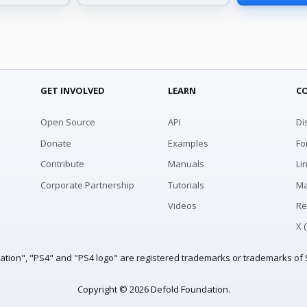
GET INVOLVED
LEARN
C
Open Source
API
Di
Donate
Examples
Fo
Contribute
Manuals
Li
Corporate Partnership
Tutorials
Ma
Videos
Re
X 
tation", "PS4" and "PS4 logo" are registered trademarks or trademarks of S
Copyright © 2026 Defold Foundation.