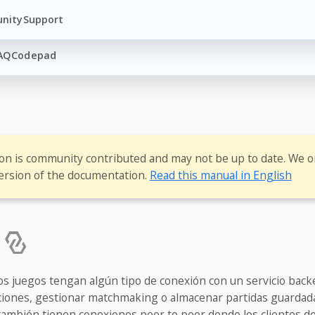
nity
Support
AQ
Codepad
ion is community contributed and may not be up to date. We o
ersion of the documentation.
Read this manual in English
os juegos tengan algún tipo de conexión con un servicio back
ciones, gestionar matchmaking o almacenar partidas guardada
ambién tienen conexiones peer to peer donde los clientes de