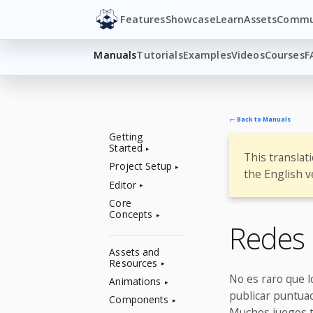
Features
Showcase
Learn
Assets
Commu
Manuals
Tutorials
Examples
Videos
Courses
F
← Back to Manuals
Getting
Started
This translat
Project Setup
the English v
Editor
Core
Concepts
Redes
Assets and
Resources
No es raro que l
Animations
publicar puntua
Components
Muchos juegos t