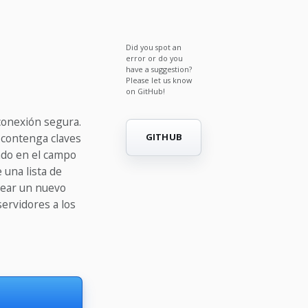
Did you spot an
error or do you
have a suggestion?
Please let us know
on GitHub!
conexión segura.
 contenga claves
GITHUB
mado en el campo
e una lista de
rear un nuevo
servidores a los
s