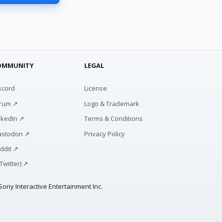
OMMUNITY
LEGAL
scord
License
rum ↗
Logo & Trademark
nkedIn ↗
Terms & Conditions
stodon ↗
Privacy Policy
ddit ↗
(Twitter) ↗
ony Interactive Entertainment Inc.