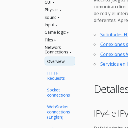
GUI
comunican direct
Physics
de red y el inte
Sound
diferentes. Apre
Input
Game logic
Solicitudes 
Files
Conexiones s
Network
Connections
Conexiones 
Overview
Servicios en 
HTTP
Requests
Detalle
Socket
connections
WebSocket
IPv4 e IP
connections
(English)