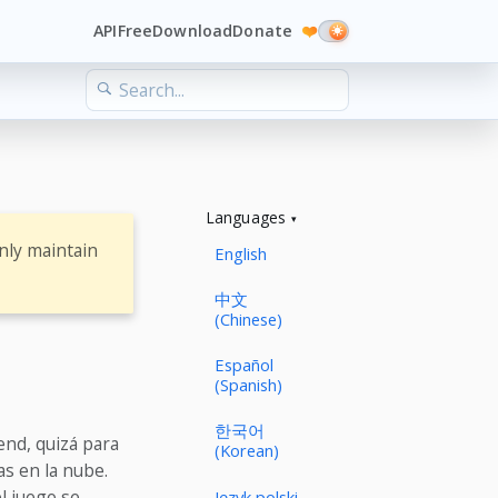
API
Free
Download
Donate
❤️
Languages
nly maintain
English
中文
(Chinese)
Español
(Spanish)
한국어
end, quizá para
(Korean)
s en la nube.
l juego se
Język polski