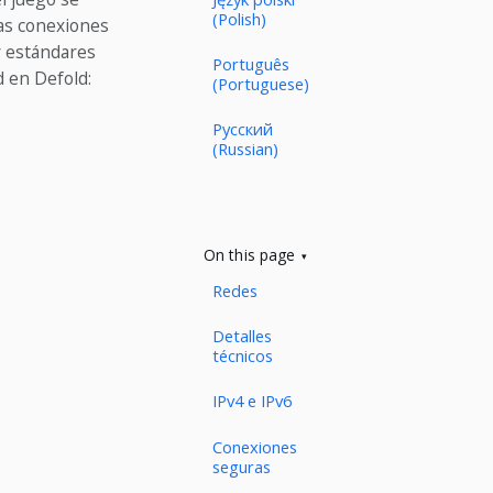
(Polish)
Las conexiones
y estándares
Português
d en Defold:
(Portuguese)
Русский
(Russian)
On this page
Redes
Detalles
técnicos
IPv4 e IPv6
Conexiones
seguras