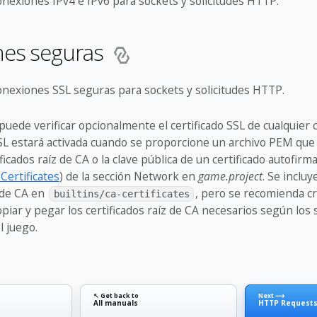
nexiones IPv4 e IPv6 para sockets y solicitudes HTTP.
nes seguras
onexiones SSL seguras para sockets y solicitudes HTTP.
uede verificar opcionalmente el certificado SSL de cualquier 
SSL estará activada cuando se proporcione un archivo PEM que
ificados raíz de CA o la clave pública de un certificado autofir
Certificates
) de la sección Network en
game.project
. Se incluy
z de CA en
, pero se recomienda c
builtins/ca-certificates
piar y pegar los certificados raíz de CA necesarios según los 
l juego.
↖ Get back to
Next ⟶
All manuals
HTTP Request