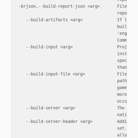
 -brjson,--build-report-json <arg>       Filepath 
                                         report as
    --build-artifacts <arg>              If left o
                                         build the
                                         'engine',
                                         Comma sep
    --build-input <arg>                  Project r
                                         instead o
                                         specified
                                         than one 
    --build-input-file <arg>             File cont
                                         paths to 
                                         game.proj
                                         more than
                                         occurrenc
    --build-server <arg>                 The build
                                         native ex
    --build-server-header <arg>          Additiona
                                         set. More
                                         allowed
