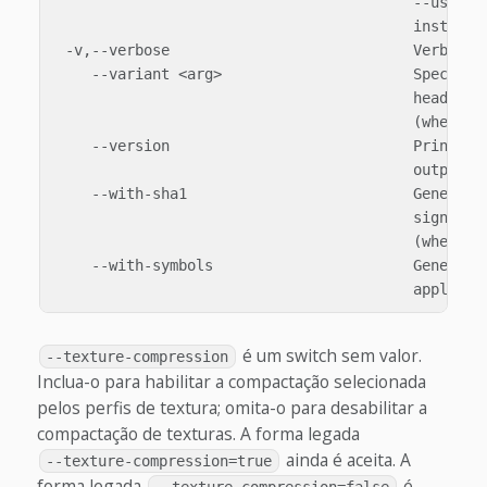
                                         --use-unc
                                         instead

 -v,--verbose                            Verbose o
    --variant <arg>                      Specify d
                                         headless 
                                         (when bun
    --version                            Prints th
                                         output

    --with-sha1                          Generate 
                                         signature
                                         (when bun
    --with-symbols                       Generate 
é um switch sem valor.
--texture-compression
Inclua-o para habilitar a compactação selecionada
pelos perfis de textura; omita-o para desabilitar a
compactação de texturas. A forma legada
ainda é aceita. A
--texture-compression=true
forma legada
é