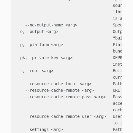
                                         source, t
                                         library. 
                                         is allowe
    --ne-output-name <arg>               Specify a
 -o,--output <arg>                       Output di
                                         "build/de
 -p,--platform <arg>                     Platform 
                                         bundling)
 -pk,--private-key <arg>                 DEPRECATE
                                         instead

 -r,--root <arg>                         Build roo
                                         current d
    --resource-cache-local <arg>         Path to l
    --resource-cache-remote <arg>        URL to re
    --resource-cache-remote-pass <arg>   Password/
                                         access to
                                         cache

    --resource-cache-remote-user <arg>   Username 
                                         to the re
    --settings <arg>                     Path to a