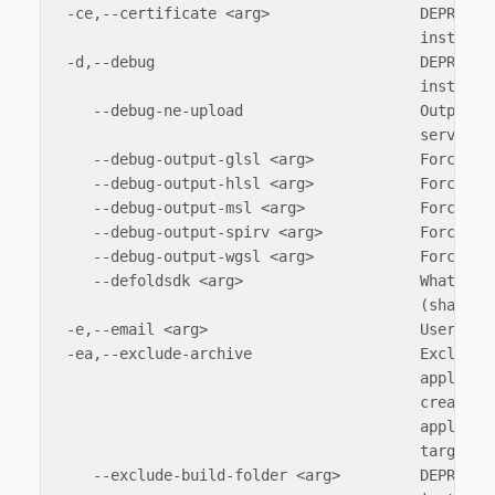
 -ce,--certificate <arg>                 DEPRECATE
                                         instead

 -d,--debug                              DEPRECATE
                                         instead

    --debug-ne-upload                    Outputs t
                                         server as
    --debug-output-glsl <arg>            Force bui
    --debug-output-hlsl <arg>            Force bui
    --debug-output-msl <arg>             Force bui
    --debug-output-spirv <arg>           Force bui
    --debug-output-wgsl <arg>            Force bui
    --defoldsdk <arg>                    What vers
                                         (sha1) to
 -e,--email <arg>                        User emai
 -ea,--exclude-archive                   Exclude r
                                         applicati
                                         create an
                                         applicati
                                         target

    --exclude-build-folder <arg>         DEPRECATE