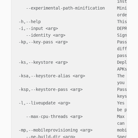
                                         instead

    --experimental-path-minification     Minimizes
                                         order to 
 -h,--help                               This help
 -i,--input <arg>                        DEPRECATE
    --identity <arg>                     Sign iden
 -kp,--key-pass <arg>                    Password 
                                         different
                                         password 
 -ks,--keystore <arg>                    Deploymen
                                         APKs (And
 -ksa,--keystore-alias <arg>             The alias
                                         you want 
 -ksp,--keystore-pass <arg>              Password 
                                         keystore 
 -l,--liveupdate <arg>                   Yes if li
                                         be publis
    --max-cpu-threads <arg>              Max count
                                         can use

 -mp,--mobileprovisioning <arg>          mobilepro
    --ne-build-dir <arg>                 Specify a