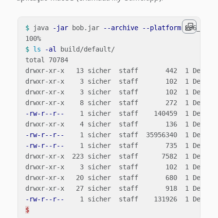
$ 
java 
-jar
 bob.jar 
--archive
--platform
 x86_64-m
$ 
ls
-al
 build/default/

total 70784

drwxr-xr-x   13 sicher  staff       442  1 Dec 10
drwxr-xr-x    3 sicher  staff       102  1 Dec 10:
drwxr-xr-x    3 sicher  staff       102  1 Dec 10:
-rw-r--r--
    1 sicher  staff    140459  1 Dec 10:
-rw-r--r--
-rw-r--r--
    1 sicher  staff       735  1 Dec 10:
drwxr-xr-x  223 sicher  staff      7582  1 Dec 10:
drwxr-xr-x    3 sicher  staff       102  1 Dec 10:
drwxr-xr-x   20 sicher  staff       680  1 Dec 10:
-rw-r--r--
$