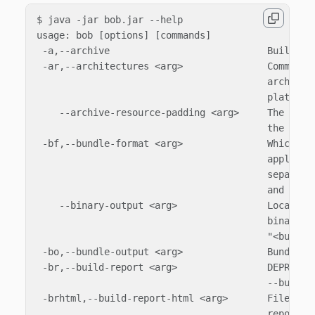
$ java -jar bob.jar --help

usage: bob [options] [commands]

 -a,--archive                            Build arc
 -ar,--architectures <arg>               Comma sep
                                         architect
                                         platform

    --archive-resource-padding <arg>     The align
                                         the game 
 -bf,--bundle-format <arg>               Which for
                                         applicati
                                         separated
                                         and 'aab'
    --binary-output <arg>                Location 
                                         binary wi
                                         "<build-o
 -bo,--bundle-output <arg>               Bundle ou
 -br,--build-report <arg>                DEPRECATE
                                         --build-r
 -brhtml,--build-report-html <arg>       Filepath 
                                         report as