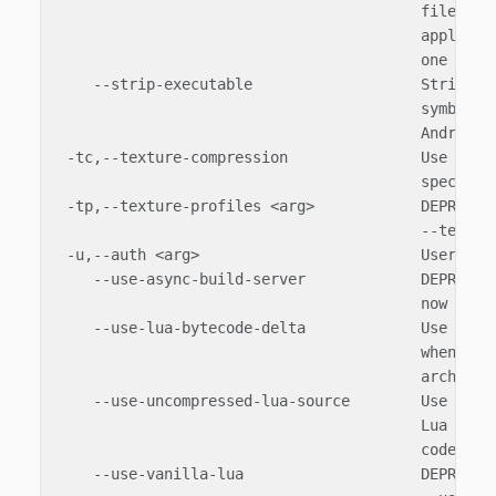
                                         file. The
                                         applied l
                                         one occur
    --strip-executable                   Strip the
                                         symbols (
                                         Android)

 -tc,--texture-compression               Use textu
                                         specified
 -tp,--texture-profiles <arg>            DEPRECATE
                                         --texture
 -u,--auth <arg>                         User auth
    --use-async-build-server             DEPRECATE
                                         now the d
    --use-lua-bytecode-delta             Use byte 
                                         when buil
                                         architect
    --use-uncompressed-lua-source        Use uncom
                                         Lua sourc
                                         code

    --use-vanilla-lua                    DEPRECATE