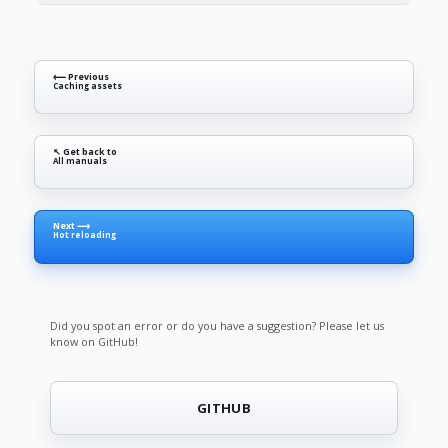
⟵ Previous
Caching assets
↖ Get back to
All manuals
Next ⟶
Hot reloading
Did you spot an error or do you have a suggestion? Please let us
know on GitHub!
GITHUB