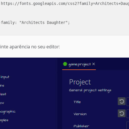
'https://fonts.googleapis.com/css2?family=Architects+Daug
-family: "Architects Daughter";

inte aparência no seu editor: