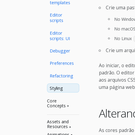
templates
Crie uma pa
Editor
No Wind
scripts
No macO
Editor
scripts: UI
No Linux
Crie um arqu
Debugger
Preferences
Ao iniciar, o edi
padrão. O editor
Refactoring
aos arquivos CS
uma página web.
Styling
Core
Concepts
Altera
Assets and
Resources
As cores padrão
Animations