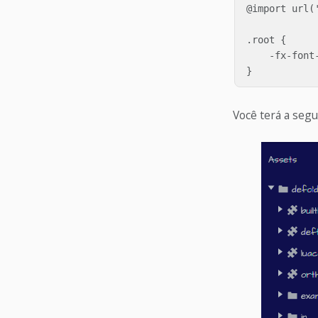
@import url(
.root {

    -fx-font
Você terá a segu