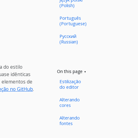
(Polish)
Português
(Portuguese)
Русский
(Russian)
a do estilo
On this page
uase idênticas
Estilização
s elementos de
do editor
eção no GitHub
.
Alterando
cores
Alterando
fontes