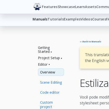
Features
Showcase
Learn
Assets
Commu
Manuals
Tutorials
Examples
Videos
Courses
F
← Back to Manuals
Getting
Started
This translat
Project Setup
the English v
Editor
Overview
Estili
Scene Editing
Code editor
Você pode modifi
Custom
stylesheet perso
project