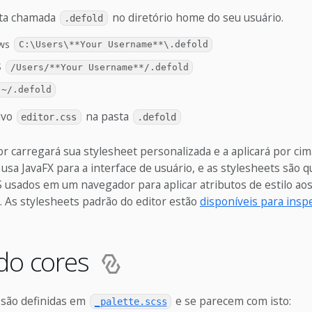
sta chamada
no diretório home do seu usuário.
.defold
ows
C:\Users\**Your Username**\.defold
S
/Users/**Your Username**/.defold
~/.defold
ivo
na pasta
editor.css
.defold
tor carregará sua stylesheet personalizada e a aplicará por cim
 usa JavaFX para a interface de usuário, e as stylesheets são q
S usados em um navegador para aplicar atributos de estilo ao
 As stylesheets padrão do editor estão
disponíveis para insp
ndo cores
 são definidas em
e se parecem com isto:
_palette.scss