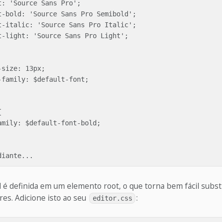
: 'Source Sans Pro';

t-bold: 'Source Sans Pro Semibold';

t-italic: 'Source Sans Pro Italic';

t-light: 'Source Sans Pro Light';

size: 13px;

family: $default-font;



mily: $default-font-bold;

l é definida em um elemento root, o que torna bem fácil substi
res. Adicione isto ao seu
:
editor.css