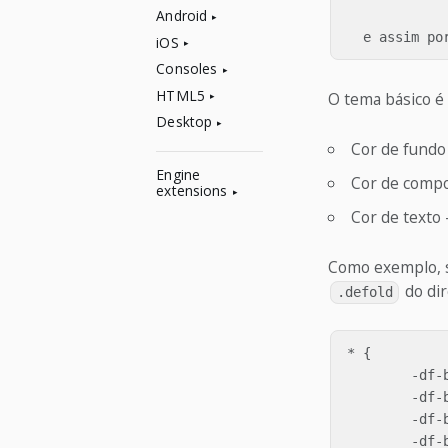
Android
iOS
Consoles
HTML5
O tema básico é 
Desktop
Cor de fundo 
Engine
Cor de compo
extensions
Cor de texto 
Como exemplo, s
do dir
.defold
* {

	-df-background-darker:    derive(#0a0a42, -10%);

	-df-background-dark:      derive(#0a0a42, -5%);

	-df-background:           #0a0a42;

	-df-background-light:     derive(#0a0a42, 10%);
