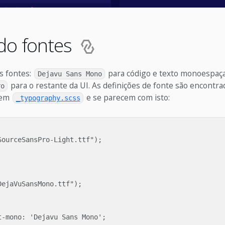
do fontes
s fontes:
para código e texto monoespaça
Dejavu Sans Mono
para o restante da UI. As definições de fonte são encontra
ro
 em
e se parecem com isto:
_typography.scss
ourceSansPro-Light.ttf");

ejaVuSansMono.ttf");

-mono: 'Dejavu Sans Mono';
