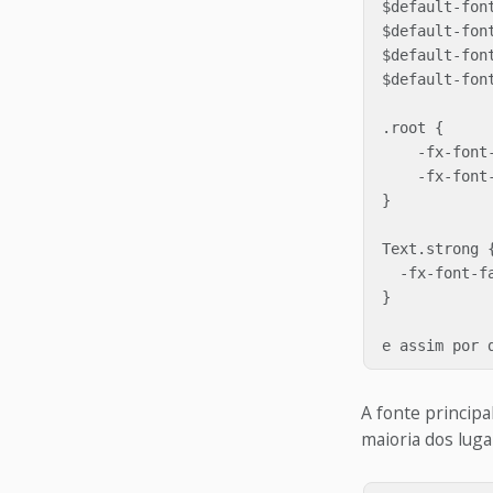
$default-font
$default-fon
$default-fon
$default-fon
.root {

    -fx-font-
    -fx-font-
}

Text.strong {
  -fx-font-fa
}

A fonte principa
maioria dos luga