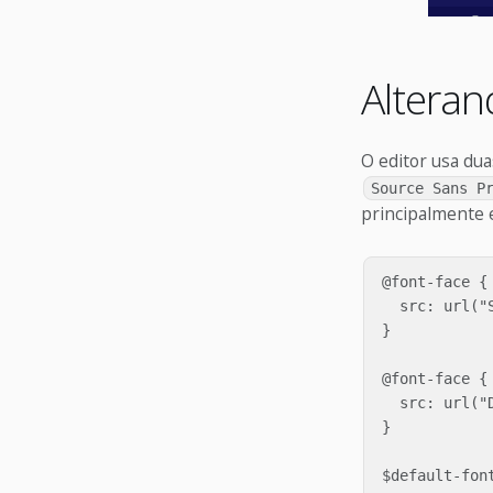
Alteran
O editor usa dua
Source Sans P
principalmente
@font-face {

  src: url("S
}

@font-face {

  src: url("D
}

$default-font