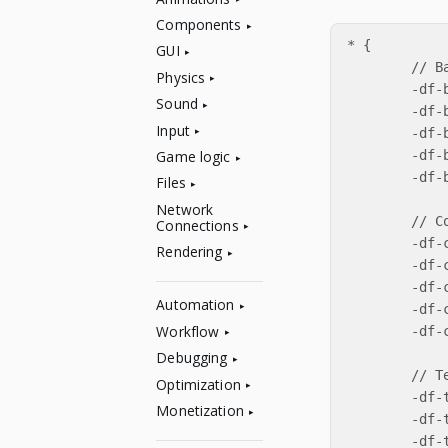
Components
* {

GUI
	// Background

Physics
	-df-background-darker:    derive(#212428, -10%);

Sound
	-df-background-dark:      derive(#212428, -5%);

Input
	-df-background:           #212428;

Game logic
	-df-background-light:     derive(#212428, 10%);

	-df-background-lighter:   derive(#212428, 20%);

Files
Network
	// Component

Connections
	-df-component-darker:     derive(#464c55, -20%);

Rendering
	-df-component-dark:       derive(#464c55, -10%);

	-df-component:            #464c55;

Automation
	-df-component-light:      derive(#464c55, 10%);

Workflow
	-df-component-lighter:    derive(#464c55, 20%);

Debugging
	// Text & icons

Optimization
	-df-text-dark:            derive(#b4bac1, -10%);

Monetization
	-df-text:                 #b4bac1;

	-df-text-selected:        derive(#b4bac1, 20%);
