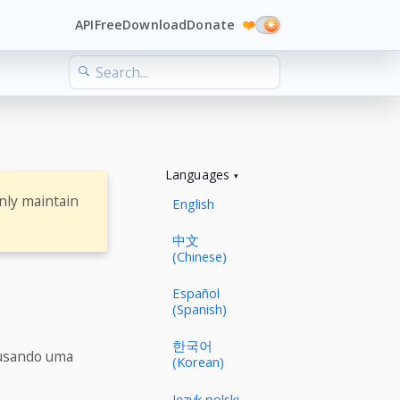
API
Free
Download
Donate
❤️
Languages
nly maintain
English
中文
(Chinese)
Español
(Spanish)
한국어
r usando uma
(Korean)
Język polski