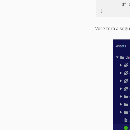
	-df-background-lighter:   derive(#0a0a42, 20%);

Você terá a segu