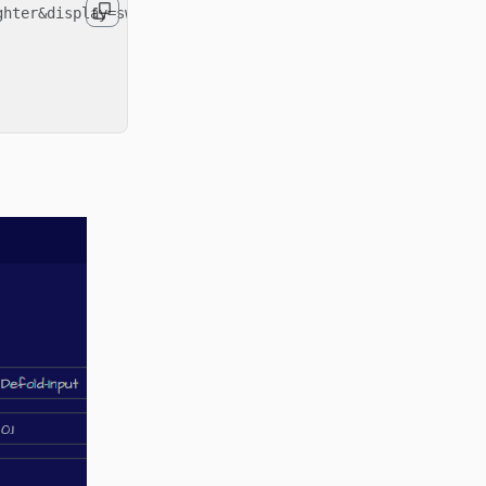
hter&display=swap');
