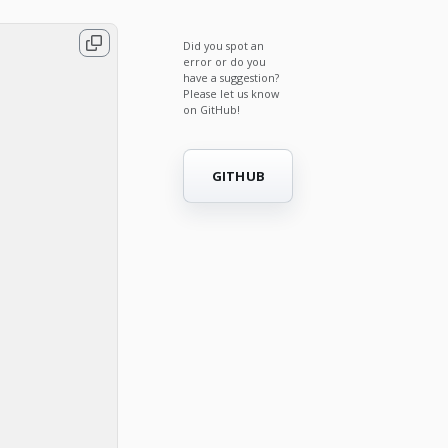
Did you spot an
error or do you
have a suggestion?
Please let us know
on GitHub!
GITHUB