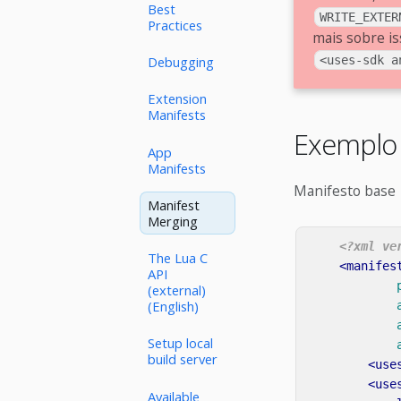
Best
WRITE_EXTER
Practices
mais sobre is
Debugging
<uses-sdk a
Extension
Manifests
Exempl
App
Manifests
Manifesto base
Manifest
Merging
<?xml ve
The Lua C
<manifes
API
(external)
(English)
Setup local
build server
<use
<use
Available