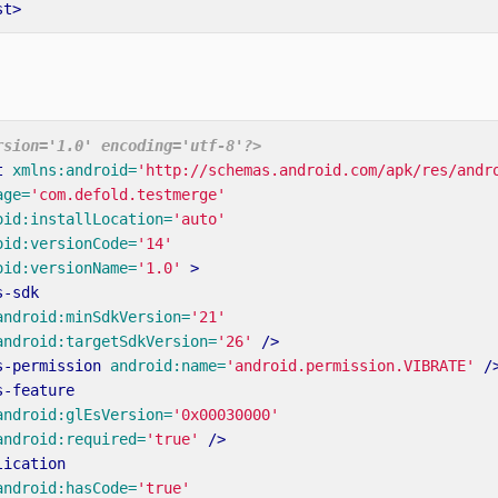
st>
rsion='1.0' encoding='utf-8'?>
t
xmlns:android=
'http://schemas.android.com/apk/res/andr
age=
'com.defold.testmerge'
oid:installLocation=
'auto'
oid:versionCode=
'14'
oid:versionName=
'1.0'
>
s-sdk
android:minSdkVersion=
'21'
android:targetSdkVersion=
'26'
/>
s-permission
android:name=
'android.permission.VIBRATE'
/
s-feature
android:glEsVersion=
'0x00030000'
android:required=
'true'
/>
lication
android:hasCode=
'true'