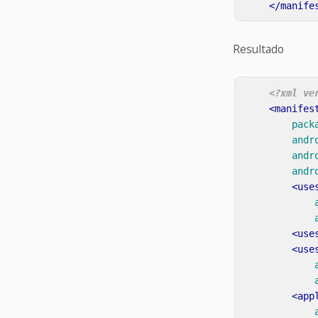
</manife
Resultado
<?xml ve
<manifes
pack
andr
andr
andr
<use
<use
<use
<app