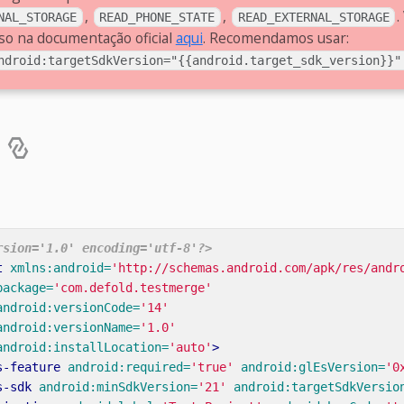
,
,
.
NAL_STORAGE
READ_PHONE_STATE
READ_EXTERNAL_STORAGE
so na documentação oficial
aqui
. Recomendamos usar:
ndroid:targetSdkVersion="{{android.target_sdk_version}}"
o
rsion='1.0' encoding='utf-8'?>
t
xmlns:android=
'http://schemas.android.com/apk/res/andr
package=
'com.defold.testmerge'
android:versionCode=
'14'
android:versionName=
'1.0'
android:installLocation=
'auto'
>
s-feature
android:required=
'true'
android:glEsVersion=
'0
s-sdk
android:minSdkVersion=
'21'
android:targetSdkVersio