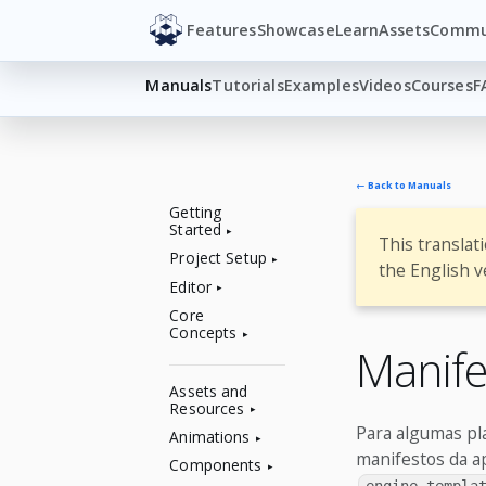
Features
Showcase
Learn
Assets
Commu
Manuals
Tutorials
Examples
Videos
Courses
F
← Back to Manuals
Getting
Started
This translat
Project Setup
the English v
Editor
Core
Concepts
Manife
Assets and
Resources
Para algumas pl
Animations
manifestos da ap
Components