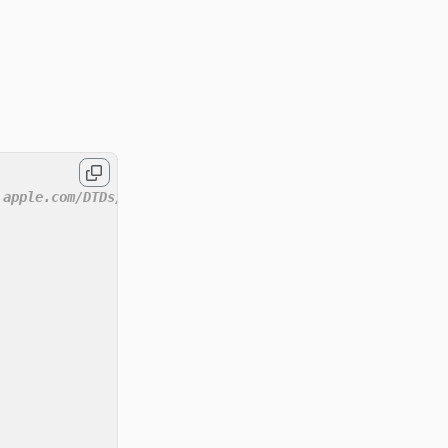
.apple.com/DTDs/PropertyList-1.0.dtd'>