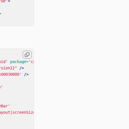
rue'
>
>
oid'
package=
'com.defold.testmerge'
>
rsion}}"
/>
x00030000'
/>
e'
eBar'
ayout|screenSize|orientation'