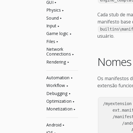
engine_templa
GUI
Physics
Cada stub de ma
Sound
manifesto base 
Input
builtins\mani
Game logic
usuário.
Files
Network
Connections
Nomes 
Rendering
Automation
Os manifestos d
extensão funcio
Workflow
Debugging
Optimization
/myextension

Monetization
    ext.manif
    /manifest
        /andr
Android
            A
iOS