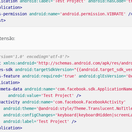
lication
android:label=
'Test Project'
android:hasCode=
't
plication>
s-permission
android:name=
'android.permission.VIBRATE'
/
st>
tensão:
rsion='1.0' encoding='utf-8'?>
t
xmlns:android=
'http://schemas.android.com/apk/res/andr
es-sdk
android:targetSdkVersion=
"{{android.target_sdk_ve
s-feature
android:required=
'true'
android:glEsVersion=
'0
lication>
<meta-data
android:name=
'com.facebook.sdk.ApplicationNam
android:value=
'Test Project'
/>
<activity
android:name=
'com.facebook.FacebookActivity'
android:theme=
'@android:style/Theme.Translucent.NoTitl
android:configChanges=
'keyboard|keyboardHidden|screenL
android:label=
'Test Project'
/>
plication>