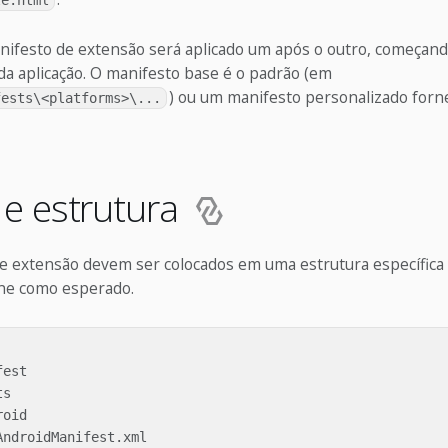
te.html
nifesto de extensão será aplicado um após o outro, começand
da aplicação. O manifesto base é o padrão (em
) ou um manifesto personalizado forn
fests\<platforms>\...
e estrutura
e extensão devem ser colocados em uma estrutura específica 
ne como esperado.
est

s

oid

ndroidManifest.xml
