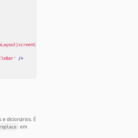
nLayout|screenSize|orientation'
tleBar'
/>
e dicionários. É
em
replace