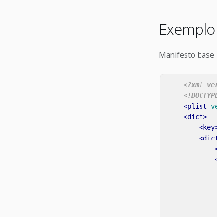
Exempl
Manifesto base
<?xml ve
<!DOCTYP
<plist
v
<dict>
<key
<dic