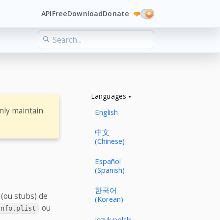
API
Free
Download
Donate
❤️
Languages
nly maintain
English
中文
(Chinese)
Español
(Spanish)
한국어
(ou stubs) de
(Korean)
ou
Info.plist
Język polski