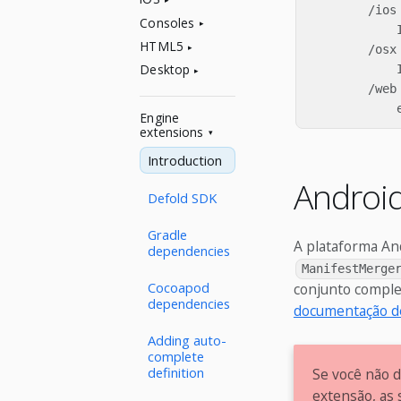
        /ios

Consoles
            I
HTML5
        /osx

Desktop
            I
        /web

Engine
extensions
Introduction
Androi
Defold SDK
Gradle
A plataforma An
dependencies
ManifestMerge
Cocoapod
conjunto comple
dependencies
documentação d
Adding auto-
complete
definition
Se você não d
extensão, as