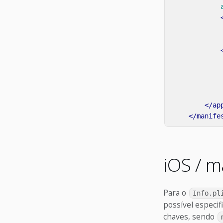
</ap
</manife
iOS / 
Para o
Info.pl
possível especi
chaves, sendo