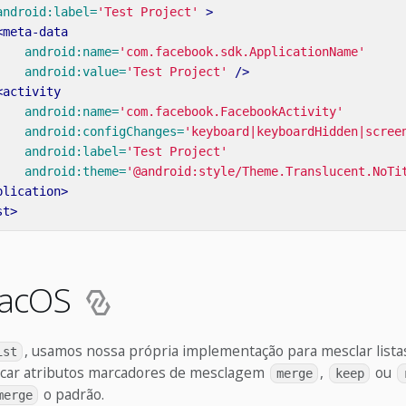
android:label=
'Test Project'
>
<meta-data
android:name=
'com.facebook.sdk.ApplicationName'
android:value=
'Test Project'
/>
<activity
android:name=
'com.facebook.FacebookActivity'
android:configChanges=
'keyboard|keyboardHidden|scree
android:label=
'Test Project'
android:theme=
'@android:style/Theme.Translucent.NoTi
plication>
st>
macOS
, usamos nossa própria implementação para mesclar listas 
ist
ficar atributos marcadores de mesclagem
,
ou
merge
keep
o padrão.
merge