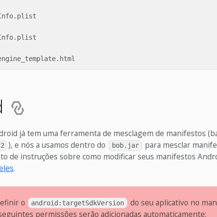
nfo.plist

nfo.plist

d
droid já tem uma ferramenta de mesclagem de manifestos (b
), e nós a usamos dentro do
para mesclar manife
r2
bob.jar
to de instruções sobre como modificar seus manifestos Andro
eles
.
efinir o
do seu aplicativo no man
android:targetSdkVersion
 seguintes permissões serão adicionadas automaticamente: