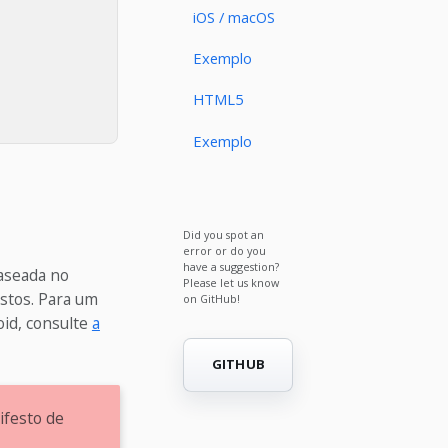
iOS / macOS
Exemplo
HTML5
Exemplo
Did you spot an
error or do you
have a suggestion?
aseada no
Please let us know
stos. Para um
on GitHub!
id, consulte
a
GITHUB
ifesto de