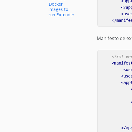
<app
Docker
</ap
images to
run Extender
<use
</manife
Manifesto de ex
<?xml ve
<manifes
<us
<use
<app
</ap