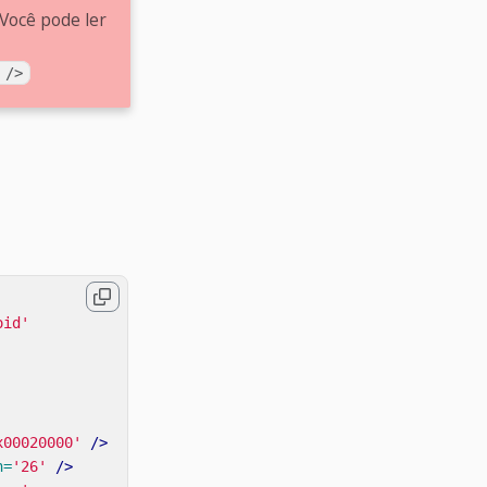
 Você pode ler
 />
oid'
x00020000'
/>
n=
'26'
/>