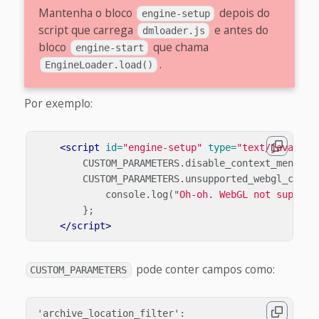
Mantenha o bloco
depois do
engine-setup
script que carrega
e antes do
dmloader.js
bloco
que chama
engine-start
.
EngineLoader.load()
Por exemplo:
<script 
id=
"engine-setup"
type=
"text/javascri
CUSTOM_PARAMETERS
.
disable_context_menu
=
CUSTOM_PARAMETERS
.
unsupported_webgl_callb
console
.
log
(
"
Oh-oh. WebGL not support
};
</script>
pode conter campos como:
CUSTOM_PARAMETERS
'archive_location_filter':
