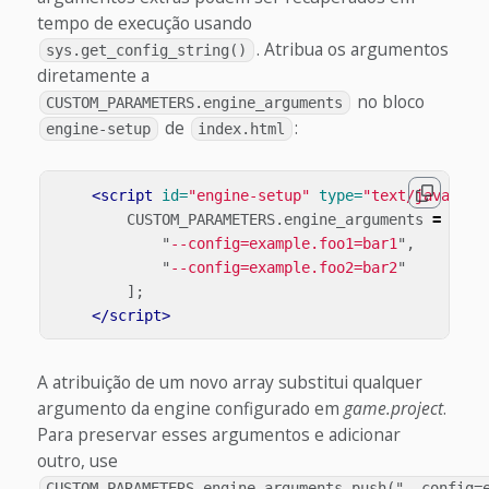
tempo de execução usando
. Atribua os argumentos
sys.get_config_string()
diretamente a
no bloco
CUSTOM_PARAMETERS.engine_arguments
de
:
engine-setup
index.html
<script 
id=
"engine-setup"
type=
"text/javascri
CUSTOM_PARAMETERS
.
engine_arguments
=
[
"
--config=example.foo1=bar1
"
,
"
--config=example.foo2=bar2
"
];
</script>
A atribuição de um novo array substitui qualquer
argumento da engine configurado em
game.project
.
Para preservar esses argumentos e adicionar
outro, use
CUSTOM_PARAMETERS.engine_arguments.push("--config=