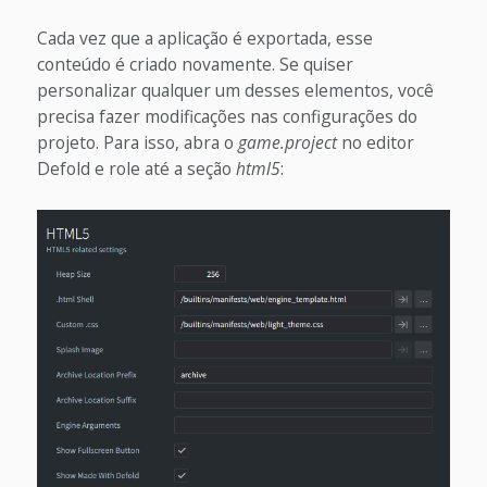
Cada vez que a aplicação é exportada, esse
conteúdo é criado novamente. Se quiser
personalizar qualquer um desses elementos, você
precisa fazer modificações nas configurações do
projeto. Para isso, abra o
game.project
no editor
Defold e role até a seção
html5
: