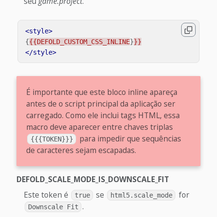
seu
game.project
.
<style>
{
{{DEFOLD_CUSTOM_CSS_INLINE
}
}}
</style>
É importante que este bloco inline apareça
antes de o script principal da aplicação ser
carregado. Como ele inclui tags HTML, essa
macro deve aparecer entre chaves triplas
para impedir que sequências
{{{TOKEN}}}
de caracteres sejam escapadas.
DEFOLD_SCALE_MODE_IS_DOWNSCALE_FIT
Este token é
se
for
true
html5.scale_mode
.
Downscale Fit