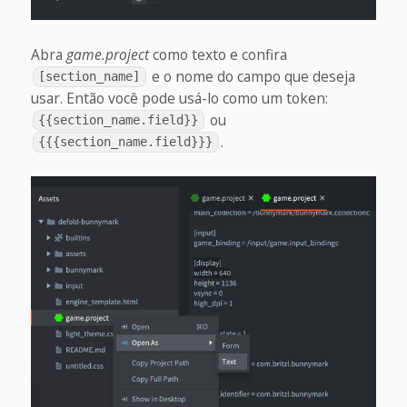
Abra
game.project
como texto e confira
e o nome do campo que deseja
[section_name]
usar. Então você pode usá-lo como um token:
ou
{{section_name.field}}
.
{{{section_name.field}}}