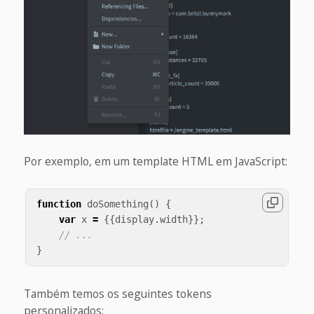
Por exemplo, em um template HTML em JavaScript:
function
doSomething
()
{
var
x
=
{{
display
.
width
}};
// ...
}
Também temos os seguintes tokens
personalizados: