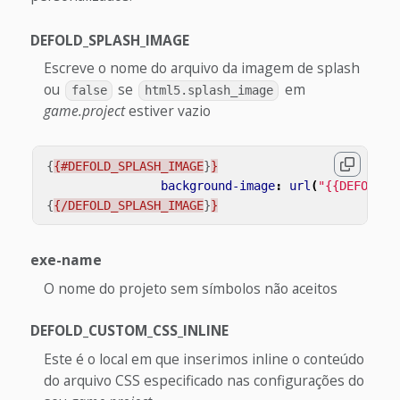
DEFOLD_SPLASH_IMAGE
Escreve o nome do arquivo da imagem de splash
ou
se
em
false
html5.splash_image
game.project
estiver vazio
{
{#DEFOLD_SPLASH_IMAGE
}
}
background-image
:
url
(
"{{DEFOLD_S
{
{/DEFOLD_SPLASH_IMAGE
}
}
exe-name
O nome do projeto sem símbolos não aceitos
DEFOLD_CUSTOM_CSS_INLINE
Este é o local em que inserimos inline o conteúdo
do arquivo CSS especificado nas configurações do