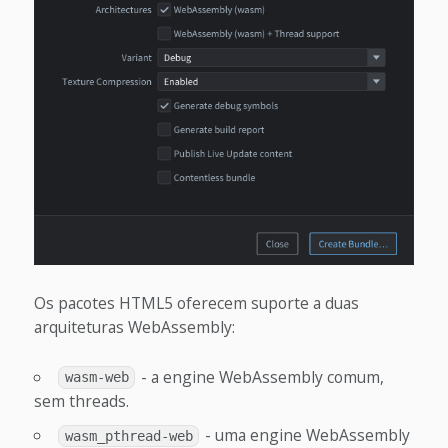
Os pacotes HTML5 oferecem suporte a duas
arquiteturas WebAssembly:
- a engine WebAssembly comum,
wasm-web
sem threads.
- uma engine WebAssembly
wasm_pthread-web