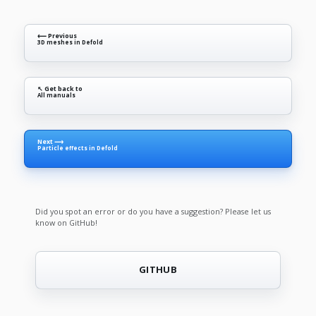
⟵ Previous
3D meshes in Defold
↖ Get back to
All manuals
Next ⟶
Particle effects in Defold
Did you spot an error or do you have a suggestion? Please let us
know on GitHub!
GITHUB