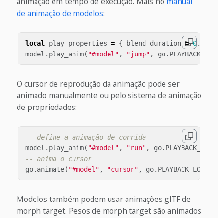
animação em tempo de execução. Mais no
manual
de animação de modelos
:
local
play_properties
=
{
blend_duration
=
0
.
1
}
model
.
play_anim
(
"#model"
,
"jump"
,
go
.
PLAYBACK_ONC
O cursor de reprodução da animação pode ser
animado manualmente ou pelo sistema de animação
de propriedades:
-- define a animação de corrida
model
.
play_anim
(
"#model"
,
"run"
,
go
.
PLAYBACK_NONE
-- anima o cursor
go
.
animate
(
"#model"
,
"cursor"
,
go
.
PLAYBACK_LOOP_P
Modelos também podem usar animações glTF de
morph target. Pesos de morph target são animados