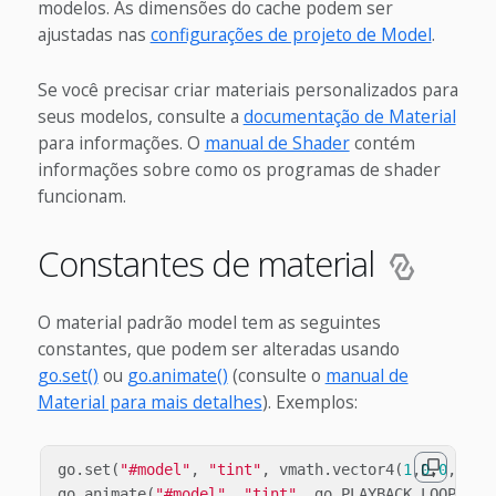
modelos. As dimensões do cache podem ser
ajustadas nas
configurações de projeto de Model
.
Se você precisar criar materiais personalizados para
seus modelos, consulte a
documentação de Material
para informações. O
manual de Shader
contém
informações sobre como os programas de shader
funcionam.
Constantes de material
O material padrão model tem as seguintes
constantes, que podem ser alteradas usando
go.set()
ou
go.animate()
(consulte o
manual de
Material para mais detalhes
). Exemplos:
go
.
set
(
"#model"
,
"tint"
,
vmath
.
vector4
(
1
,
0
,
0
,
1
))
go
.
animate
(
"#model"
,
"tint"
,
go
.
PLAYBACK_LOOP_PIN