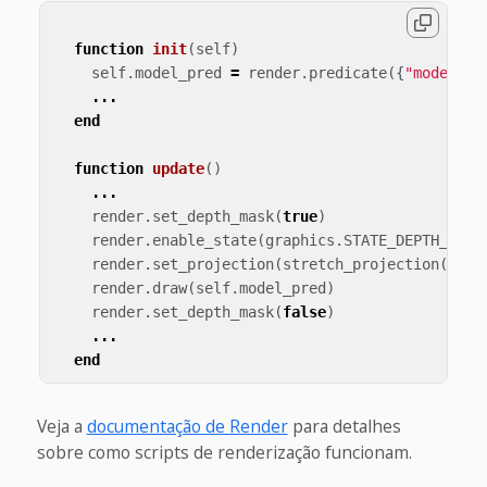
function
init
(
self
)
self
.
model_pred
=
render
.
predicate
({
"model"
})
...
end
function
update
()
...
render
.
set_depth_mask
(
true
)
render
.
enable_state
(
graphics
.
STATE_DEPTH_TEST
render
.
set_projection
(
stretch_projection
(
-
100
render
.
draw
(
self
.
model_pred
)
render
.
set_depth_mask
(
false
)
...
end
Veja a
documentação de Render
para detalhes
sobre como scripts de renderização funcionam.