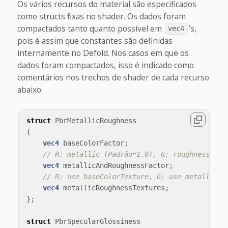
Os vários recursos do material são especificados
como structs fixas no shader. Os dados foram
compactados tanto quanto possível em
’s,
vec4
pois é assim que constantes são definidas
internamente no Defold. Nos casos em que os
dados foram compactados, isso é indicado como
comentários nos trechos de shader de cada recurso
abaixo:
struct
PbrMetallicRoughness
{
vec4
baseColorFactor
;
// R: metallic (Padrão=1.0), G: roughness (Pa
vec4
metallicAndRoughnessFactor
;
// R: use baseColorTexture, G: use metallicRo
vec4
metallicRoughnessTextures
;
};
struct
PbrSpecularGlossiness