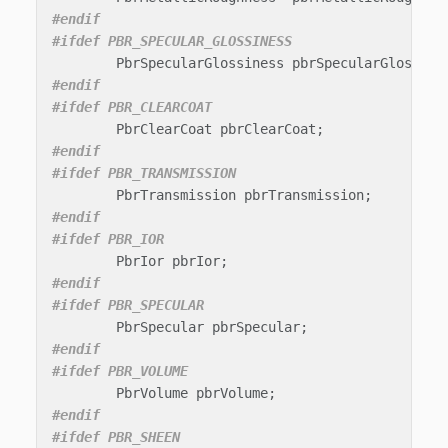
#endif

PbrSpecularGlossiness
pbrSpecularGlossine
#endif

PbrClearCoat
pbrClearCoat
;
#endif

PbrTransmission
pbrTransmission
;
#endif

PbrIor
pbrIor
;
#endif

PbrSpecular
pbrSpecular
;
#endif

PbrVolume
pbrVolume
;
#endif
