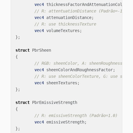
vec4
thicknessFactorAndAttenuationColor
;
// R: attentuationDistance (Padrão=-1.0)
vec4
attenuationDistance
;
// R: use thicknessTexture
vec4
volumeTextures
;
};
struct
PbrSheen
{
// RGB: sheenColor, A: sheenRoughnessFact
vec4
sheenColorAndRoughnessFactor
;
// R: use sheenColorTexture, G: use sheen
vec4
sheenTextures
;
};
struct
PbrEmissiveStrength
{
// R: emissiveStrength (Padrão=1.0)
vec4
emissiveStrength
;
};