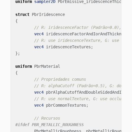
uniform
sampler2D
PbrEmissive_iridescenceThicknes
struct
PbrIridescence
{
// R: iridescenceFactor (Padrão=0.0), G: 
vec4
iridescenceFactorAndIorAndThicknessM
// R: use iridescenceTexture, G: use irid
vec4
iridescenceTextures
;
};
uniform
PbrMaterial
{
// Propriedades comuns
// R: alphaCutoff (Padrão=0.5), G: double
vec4
pbrAlphaCutoffAndDoubleSidedAndIsUnl
// R: use normalTexture, G: use occlusion
vec4
pbrCommonTextures
;
// Recursos
PbrMetallicRoughness
pbrMetallicRoughnes