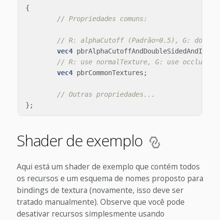
{
// Propriedades comuns:
// R: alphaCutoff (Padrão=0.5), G: double
vec4
pbrAlphaCutoffAndDoubleSidedAndIsUnl
// R: use normalTexture, G: use occlusion
vec4
pbrCommonTextures
;
// Outras propriedades...
};
Shader de exemplo
Aqui está um shader de exemplo que contém todos
os recursos e um esquema de nomes proposto para
bindings de textura (novamente, isso deve ser
tratado manualmente). Observe que você pode
desativar recursos simplesmente usando