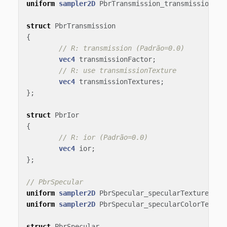
uniform
sampler2D
PbrTransmission_transmissionTex
struct
PbrTransmission
{
// R: transmission (Padrão=0.0)
vec4
transmissionFactor
;
// R: use transmissionTexture
vec4
transmissionTextures
;
};
struct
PbrIor
{
// R: ior (Padrão=0.0)
vec4
ior
;
};
// PbrSpecular
uniform
sampler2D
PbrSpecular_specularTexture
;
uniform
sampler2D
PbrSpecular_specularColorTextur
struct
PbrSpecular