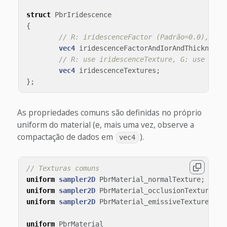
struct
PbrIridescence
{
// R: iridescenceFactor (Padrão=0.0), G: 
vec4
iridescenceFactorAndIorAndThicknessM
// R: use iridescenceTexture, G: use irid
vec4
iridescenceTextures
;
};
As propriedades comuns são definidas no próprio
uniform do material (e, mais uma vez, observe a
compactação de dados em
).
vec4
// Texturas comuns
uniform
sampler2D
PbrMaterial_normalTexture
;
uniform
sampler2D
PbrMaterial_occlusionTexture
;
uniform
sampler2D
PbrMaterial_emissiveTexture
;
uniform
PbrMaterial