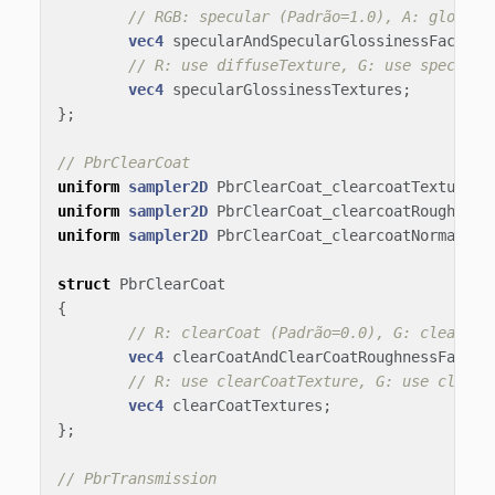
// RGB: specular (Padrão=1.0), A: glossin
vec4
specularAndSpecularGlossinessFactor
;
// R: use diffuseTexture, G: use specular
vec4
specularGlossinessTextures
;
};
// PbrClearCoat
uniform
sampler2D
PbrClearCoat_clearcoatTexture
;
uniform
sampler2D
PbrClearCoat_clearcoatRoughness
uniform
sampler2D
PbrClearCoat_clearcoatNormalTex
struct
PbrClearCoat
{
// R: clearCoat (Padrão=0.0), G: clearCoa
vec4
clearCoatAndClearCoatRoughnessFactor
// R: use clearCoatTexture, G: use clearC
vec4
clearCoatTextures
;
};
// PbrTransmission