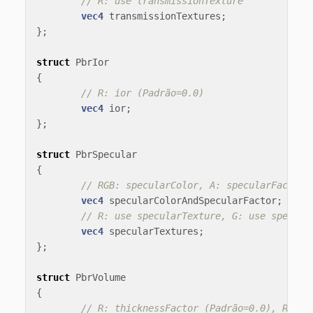
// R: use transmissionTexture
vec4
transmissionTextures
;
};
struct
PbrIor
{
// R: ior (Padrão=0.0)
vec4
ior
;
};
struct
PbrSpecular
{
// RGB: specularColor, A: specularFactor 
vec4
specularColorAndSpecularFactor
;
// R: use specularTexture, G: use specula
vec4
specularTextures
;
};
struct
PbrVolume
{
// R: thicknessFactor (Padrão=0.0), RGB: 