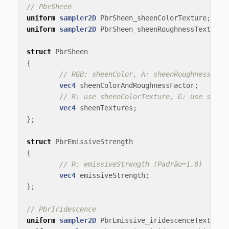
// PbrSheen
uniform
sampler2D
PbrSheen_sheenColorTexture
;
uniform
sampler2D
PbrSheen_sheenRoughnessTexture
;
struct
PbrSheen
{
// RGB: sheenColor, A: sheenRoughnessFact
vec4
sheenColorAndRoughnessFactor
;
// R: use sheenColorTexture, G: use sheen
vec4
sheenTextures
;
};
struct
PbrEmissiveStrength
{
// R: emissiveStrength (Padrão=1.0)
vec4
emissiveStrength
;
};
// PbrIridescence
uniform
sampler2D
PbrEmissive_iridescenceTexture
;