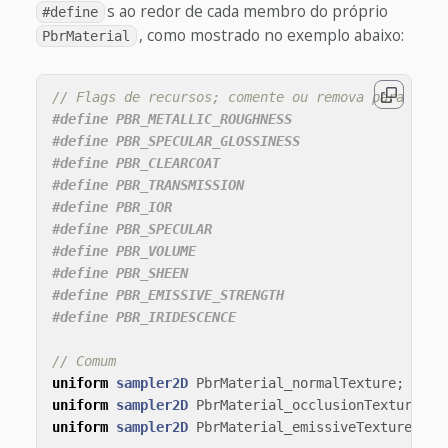
s ao redor de cada membro do próprio
#define
, como mostrado no exemplo abaixo:
PbrMaterial
// Flags de recursos; comente ou remova para redu
#define PBR_METALLIC_ROUGHNESS

#define PBR_SPECULAR_GLOSSINESS

#define PBR_CLEARCOAT

#define PBR_TRANSMISSION

#define PBR_IOR

#define PBR_SPECULAR

#define PBR_VOLUME

#define PBR_SHEEN

#define PBR_EMISSIVE_STRENGTH

// Comum
uniform
sampler2D
PbrMaterial_normalTexture
;
uniform
sampler2D
PbrMaterial_occlusionTexture
;
uniform
sampler2D
PbrMaterial_emissiveTexture
;