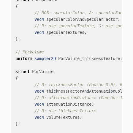
{
// RGB: specularColor, A: specularFactor 
vec4
specularColorAndSpecularFactor
;
// R: use specularTexture, G: use specula
vec4
specularTextures
;
};
// PbrVolume
uniform
sampler2D
PbrVolume_thicknessTexture
;
struct
PbrVolume
{
// R: thicknessFactor (Padrão=0.0), RGB: 
vec4
thicknessFactorAndAttenuationColor
;
// R: attentuationDistance (Padrão=-1.0)
vec4
attenuationDistance
;
// R: use thicknessTexture
vec4
volumeTextures
;
};