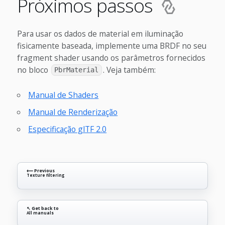
Próximos passos
Para usar os dados de material em iluminação
fisicamente baseada, implemente uma BRDF no seu
fragment shader usando os parâmetros fornecidos
no bloco
. Veja também:
PbrMaterial
Manual de Shaders
Manual de Renderização
Especificação glTF 2.0
⟵ Previous
Texture filtering
↖ Get back to
All manuals