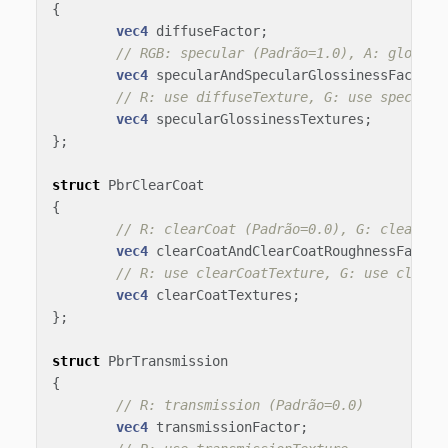
{
vec4
diffuseFactor
;
// RGB: specular (Padrão=1.0), A: glossin
vec4
specularAndSpecularGlossinessFactor
;
// R: use diffuseTexture, G: use specular
vec4
specularGlossinessTextures
;
};
struct
PbrClearCoat
{
// R: clearCoat (Padrão=0.0), G: clearCoa
vec4
clearCoatAndClearCoatRoughnessFactor
// R: use clearCoatTexture, G: use clearC
vec4
clearCoatTextures
;
};
struct
PbrTransmission
{
// R: transmission (Padrão=0.0)
vec4
transmissionFactor
;