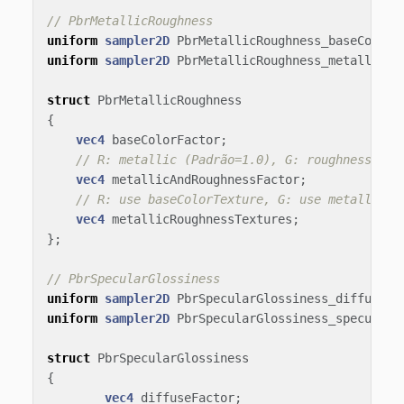
// PbrMetallicRoughness
uniform
sampler2D
PbrMetallicRoughness_baseColorT
uniform
sampler2D
PbrMetallicRoughness_metallicRo
struct
PbrMetallicRoughness
{
vec4
baseColorFactor
;
// R: metallic (Padrão=1.0), G: roughness (Pa
vec4
metallicAndRoughnessFactor
;
// R: use baseColorTexture, G: use metallicRo
vec4
metallicRoughnessTextures
;
};
// PbrSpecularGlossiness
uniform
sampler2D
PbrSpecularGlossiness_diffuseTe
uniform
sampler2D
PbrSpecularGlossiness_specularG
struct
PbrSpecularGlossiness
{
vec4
diffuseFactor
;