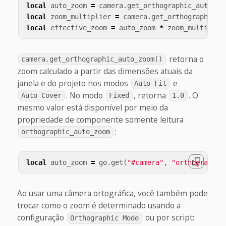
local
auto_zoom
=
camera
.
get_orthographic_auto_zo
local
zoom_multiplier
=
camera
.
get_orthographic_z
local
effective_zoom
=
auto_zoom
*
zoom_multiplie
retorna o
camera.get_orthographic_auto_zoom()
zoom calculado a partir das dimensões atuais da
janela e do projeto nos modos
e
Auto Fit
. No modo
, retorna
. O
Auto Cover
Fixed
1.0
mesmo valor está disponível por meio da
propriedade de componente somente leitura
:
orthographic_auto_zoom
local
auto_zoom
=
go
.
get
(
"#camera"
,
"orthographic
Ao usar uma câmera ortográfica, você também pode
trocar como o zoom é determinado usando a
configuração
ou por script:
Orthographic Mode