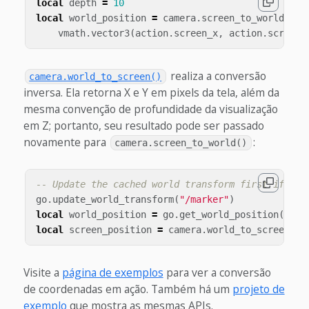
local
depth
=
10
local
world_position
=
camera
.
screen_to_world
(
vmath
.
vector3
(
action
.
screen_x
,
action
.
screen_
realiza a conversão
camera.world_to_screen()
inversa. Ela retorna X e Y em pixels da tela, além da
mesma convenção de profundidade da visualização
em Z; portanto, seu resultado pode ser passado
novamente para
:
camera.screen_to_world()
-- Update the cached world transform first if the
go
.
update_world_transform
(
"/marker"
)
local
world_position
=
go
.
get_world_position
(
"/ma
local
screen_position
=
camera
.
world_to_screen
(
wo
Visite a
página de exemplos
para ver a conversão
de coordenadas em ação. Também há um
projeto de
exemplo
que mostra as mesmas APIs.