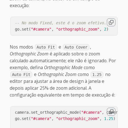
execução:
-- No modo Fixed, este é o zoom efetivo.
go
.
set
(
"#camera"
,
"orthographic_zoom"
,
2
)
Nos modos
e
,
Auto Fit
Auto Cover
Orthographic Zoom
é aplicado sobre o zoom
calculado automaticamente; ele não é ignorado. Por
exemplo, defina
Orthographic Mode
como
e
Orthographic Zoom
como
no
Auto Fit
1.25
editor para ajustar a área de design à janela e
depois aplicar 25% de zoom adicional. A
configuração equivalente em tempo de execução é:
camera
.
set_orthographic_mode
(
"#camera"
,
camera
.
OR
go
.
set
(
"#camera"
,
"orthographic_zoom"
,
1
.
25
)