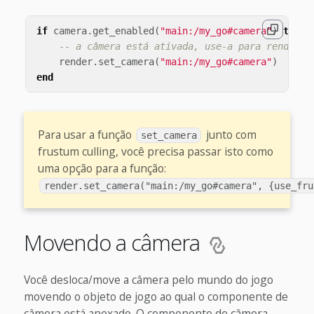
if
camera
.
get_enabled
(
"main:/my_go#camera"
)
then
-- a câmera está ativada, use-a para renderiz
render
.
set_camera
(
"main:/my_go#camera"
)
end
Para usar a função
junto com
set_camera
frustum culling, você precisa passar isto como
uma opção para a função:
render.set_camera("main:/my_go#camera", {use_fru
Movendo a câmera
Você desloca/move a câmera pelo mundo do jogo
movendo o objeto de jogo ao qual o componente de
câmera está anexado. O componente de câmera