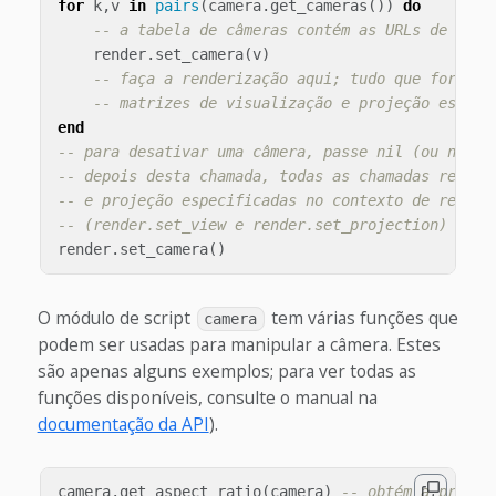
for
k
,
v
in
pairs
(
camera
.
get_cameras
())
do
-- a tabela de câmeras contém as URLs de toda
render
.
set_camera
(
v
)
-- faça a renderização aqui; tudo que for ren
-- matrizes de visualização e projeção especi
end
-- para desativar uma câmera, passe nil (ou nenhu
-- depois desta chamada, todas as chamadas render
-- e projeção especificadas no contexto de render
-- (render.set_view e render.set_projection)
render
.
set_camera
()
O módulo de script
tem várias funções que
camera
podem ser usadas para manipular a câmera. Estes
são apenas alguns exemplos; para ver todas as
funções disponíveis, consulte o manual na
documentação da API
).
camera
.
get_aspect_ratio
(
camera
)
-- obtém a propor