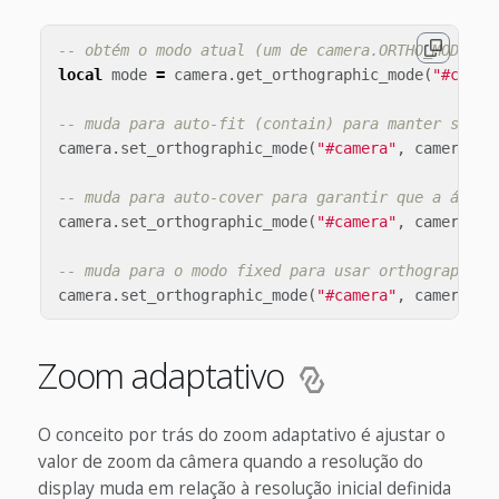
-- obtém o modo atual (um de camera.ORTHO_MODE_FI
local
mode
=
camera
.
get_orthographic_mode
(
"#camer
-- muda para auto-fit (contain) para manter sempr
camera
.
set_orthographic_mode
(
"#camera"
,
camera
.
OR
-- muda para auto-cover para garantir que a área 
camera
.
set_orthographic_mode
(
"#camera"
,
camera
.
OR
-- muda para o modo fixed para usar orthographic_
camera
.
set_orthographic_mode
(
"#camera"
,
camera
.
OR
Zoom adaptativo
O conceito por trás do zoom adaptativo é ajustar o
valor de zoom da câmera quando a resolução do
display muda em relação à resolução inicial definida