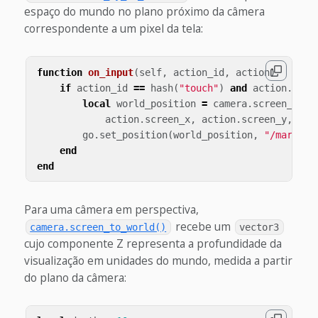
espaço do mundo no plano próximo da câmera
correspondente a um pixel da tela:
function
on_input
(
self
,
action_id
,
action
)
if
action_id
==
hash
(
"touch"
)
and
action
.
pres
local
world_position
=
camera
.
screen_xy_t
action
.
screen_x
,
action
.
screen_y
,
"#c
go
.
set_position
(
world_position
,
"/marker"
end
end
Para uma câmera em perspectiva,
recebe um
camera.screen_to_world()
vector3
cujo componente Z representa a profundidade da
visualização em unidades do mundo, medida a partir
do plano da câmera: