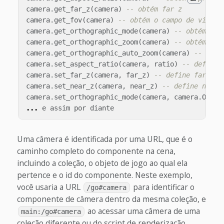
camera
.
get_far_z
(
camera
)
-- obtém far z
camera
.
get_fov
(
camera
)
-- obtém o campo de visão
camera
.
get_orthographic_mode
(
camera
)
-- obtém o m
camera
.
get_orthographic_zoom
(
camera
)
-- obtém o m
camera
.
get_orthographic_auto_zoom
(
camera
)
-- obté
camera
.
set_aspect_ratio
(
camera
,
ratio
)
-- define 
camera
.
set_far_z
(
camera
,
far_z
)
-- define far z
camera
.
set_near_z
(
camera
,
near_z
)
-- define near 
camera
.
set_orthographic_mode
(
camera
,
camera
.
ORTHO
...
e
assim
por
diante
Uma câmera é identificada por uma URL, que é o
caminho completo do componente na cena,
incluindo a coleção, o objeto de jogo ao qual ela
pertence e o id do componente. Neste exemplo,
você usaria a URL
para identificar o
/go#camera
componente de câmera dentro da mesma coleção, e
ao acessar uma câmera de uma
main:/go#camera
coleção diferente ou do script de renderização.