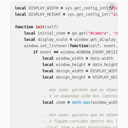
local
DISPLAY_WIDTH
=
sys
.
get_config_int
(
"display
local
DISPLAY_HEIGHT
=
sys
.
get_config_int
(
"displa
function
init
(
self
)
local
initial_zoom
=
go
.
get
(
"#camera"
,
"ortho
local
display_scale
=
window
.
get_display_scal
window
.
set_listener
(
function
(
self
,
event
,
dat
if
event
==
window
.
WINDOW_EVENT_RESIZED
t
local
window_width
=
data
.
width
local
window_height
=
data
.
height
local
design_width
=
DISPLAY_WIDTH
/
local
design_height
=
DISPLAY_HEIGHT
-- max zoom: garante que as dimensões
-- e se expandam além dos limites da 
local
zoom
=
math.max
(
window_width
/
-- min zoom: garante que as dimensões
-- e fiquem contidas dentro dos limit
--local zoom = math.min(window_width 