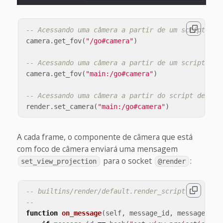
-- Acessando uma câmera a partir de um script na 
camera
.
get_fov
(
"/go#camera"
)
-- Acessando uma câmera a partir de um script em 
camera
.
get_fov
(
"main:/go#camera"
)
-- Acessando uma câmera a partir do script de ren
render
.
set_camera
(
"main:/go#camera"
)
A cada frame, o componente de câmera que está
com foco de câmera enviará uma mensagem
para o socket
:
set_view_projection
@render
-- builtins/render/default.render_script
--
function
on_message
(
self
,
message_id
,
message
)