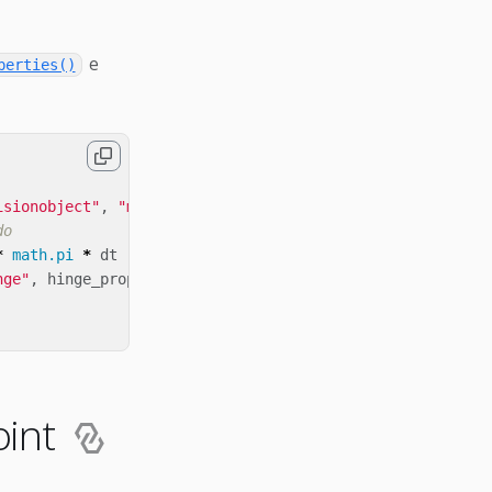
e
perties()
isionobject"
,
"my_hinge"
)
do
*
math.pi
*
dt
nge"
,
hinge_props
)
oint