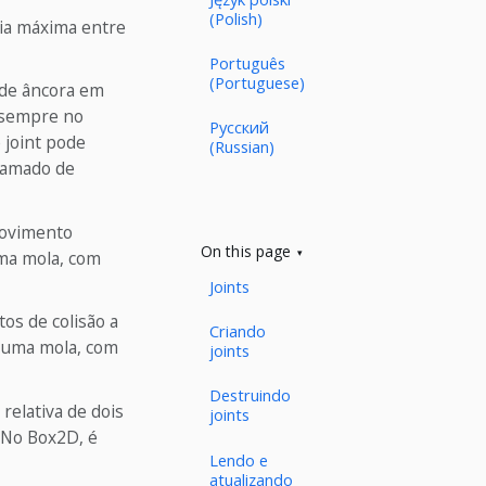
(Polish)
cia máxima entre
Português
(Portuguese)
 de âncora em
m sempre no
Русский
 joint pode
(Russian)
hamado de
movimento
On this page
uma mola, com
Joints
os de colisão a
Criando
o uma mola, com
joints
Destruindo
 relativa de dois
joints
. No Box2D, é
Lendo e
atualizando