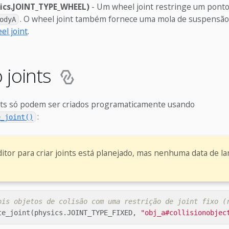
ics.JOINT_TYPE_WHEEL)
- Um wheel joint restringe um pont
. O wheel joint também fornece uma mola de suspensão
odyA
el joint
.
 joints
nts só podem ser criados programaticamente usando
:
e_joint()
itor para criar joints está planejado, mas nenhuma data de l
ois objetos de colisão com uma restrição de joint fixo (
te_joint
(
physics
.
JOINT_TYPE_FIXED
,
"obj_a#collisionobjec