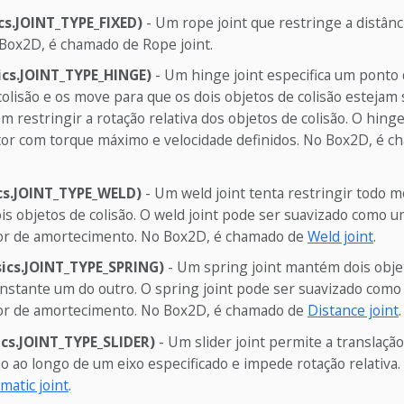
cs.JOINT_TYPE_FIXED)
- Um rope joint que restringe a distân
 Box2D, é chamado de Rope joint.
ics.JOINT_TYPE_HINGE)
- Um hinge joint especifica um ponto
colisão e os move para que os dois objetos de colisão esteja
 restringir a rotação relativa dos objetos de colisão. O hinge
tor com torque máximo e velocidade definidos. No Box2D, é c
cs.JOINT_TYPE_WELD)
- Um weld joint tenta restringir todo 
ois objetos de colisão. O weld joint pode ser suavizado como 
tor de amortecimento. No Box2D, é chamado de
Weld joint
.
sics.JOINT_TYPE_SPRING)
- Um spring joint mantém dois objet
onstante um do outro. O spring joint pode ser suavizado com
tor de amortecimento. No Box2D, é chamado de
Distance joint
.
ics.JOINT_TYPE_SLIDER)
- Um slider joint permite a translação
ão ao longo de um eixo especificado e impede rotação relativa
matic joint
.