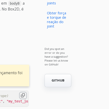
joints
o em
a
bodyB
. No Box2D, é
Obter força
e torque de
reação do
joint
Did you spot an
error or do you
have a suggestion?
Please let us know
on GitHub!
ançamento foi
GITHUB
rope)
t"
,
"my_test_joint"
,
vmath
.
vector3
(
10
,
0
,
0
),
"obj_b#col