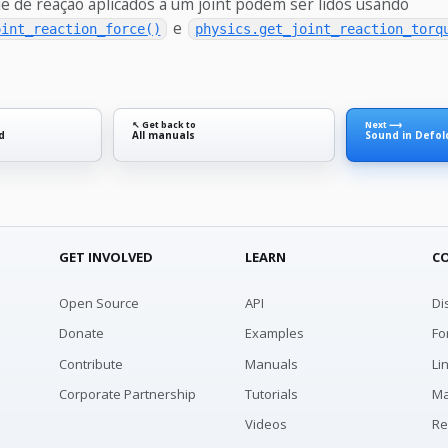
ue de reação aplicados a um joint podem ser lidos usando
e
oint_reaction_force()
physics.get_joint_reaction_torq
↖ Get back to
Next ⟶
d
All manuals
Sound in Defol
GET INVOLVED
LEARN
C
Open Source
API
Di
Donate
Examples
Fo
Contribute
Manuals
Li
Corporate Partnership
Tutorials
Ma
Videos
Re