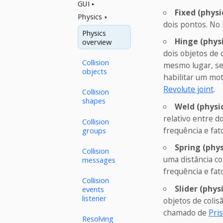
GUI
Fixed (physi
Physics
dois pontos. No
Physics
Hinge (phys
overview
dois objetos de 
Collision
mesmo lugar, sem
objects
habilitar um mo
Revolute joint
.
Collision
shapes
Weld (physi
relativo entre d
Collision
frequência e fa
groups
Spring (phy
Collision
uma distância c
messages
frequência e fa
Collision
Slider (phys
events
listener
objetos de colis
chamado de
Pris
Resolving