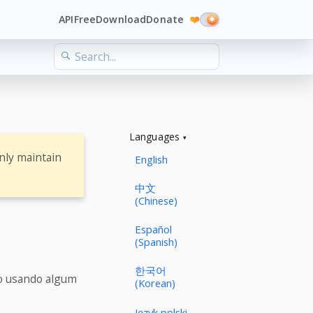
API
Free
Download
Donate
❤️
Languages
nly maintain
English
中文
(Chinese)
Español
(Spanish)
한국어
são usando algum
(Korean)
Język polski