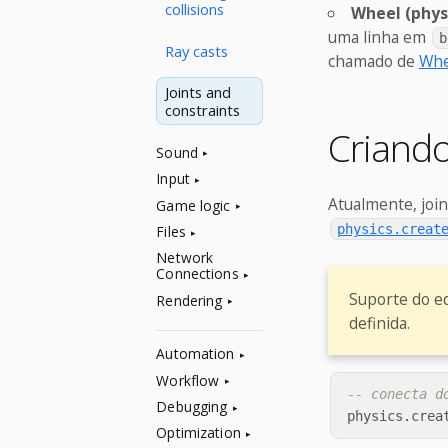
collisions
Wheel (phys
uma linha em
b
Ray casts
chamado de
Whe
Joints and
constraints
Criando
Sound
Input
Atualmente, joi
Game logic
physics.creat
Files
Network
Connections
Suporte do ed
Rendering
definida.
Automation
Workflow
-- conecta d
Debugging
physics
.
crea
Optimization