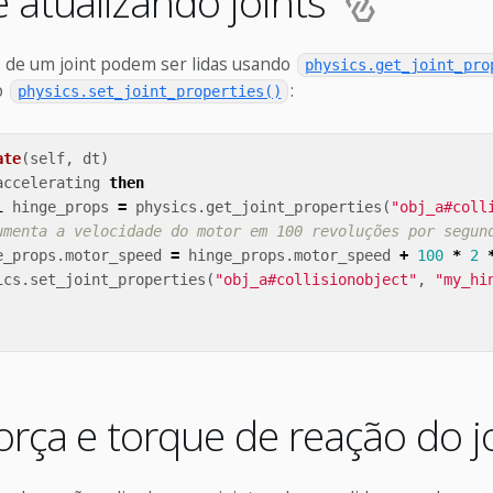
 atualizando joints
 de um joint podem ser lidas usando
physics.get_joint_pro
o
:
physics.set_joint_properties()
ate
(
self
,
dt
)
accelerating
then
l
hinge_props
=
physics
.
get_joint_properties
(
"obj_a#coll
umenta a velocidade do motor em 100 revoluções por segun
e_props
.
motor_speed
=
hinge_props
.
motor_speed
+
100
*
2
ics
.
set_joint_properties
(
"obj_a#collisionobject"
,
"my_hi
orça e torque de reação do j