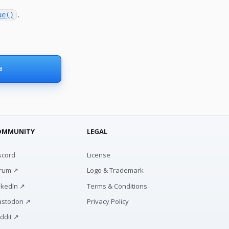
.
ue()
d
OMMUNITY
LEGAL
scord
License
rum ↗
Logo & Trademark
nkedIn ↗
Terms & Conditions
stodon ↗
Privacy Policy
ddit ↗