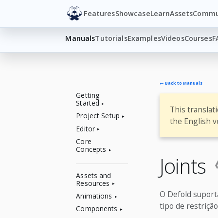
Features
Showcase
Learn
Assets
Commu
Manuals
Tutorials
Examples
Videos
Courses
F
← Back to Manuals
Getting
Started
This translat
Project Setup
the English v
Editor
Core
Concepts
Joints
Assets and
Resources
O Defold suporta
Animations
tipo de restrição
Components