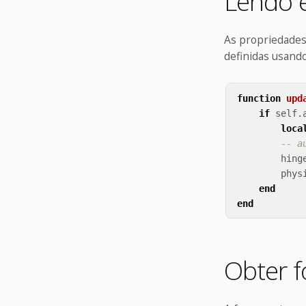
Lendo e
As propriedades
definidas usand
function
upd
if
self
.
loca
-- a
hing
phys
end
end
Obter f