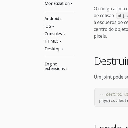
Monetization
O código acima c
de colisão
obj_
Android
à esquerda do ce
iOS
centro do objeto
Consoles
pixels.
HTML5
Desktop
Destrui
Engine
extensions
Um joint pode s
-- destrói u
physics
.
dest