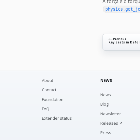
A força e o torq
physics.get_j
⟵ Previous
Ray casts in Defol
About
NEWS
Contact
News
Foundation
Blog
FAQ
Newsletter
Extender status
Releases ↗
Press