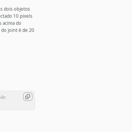
s dois objetos
ectado 10 pixels
s acima do
do joint é de 20
são