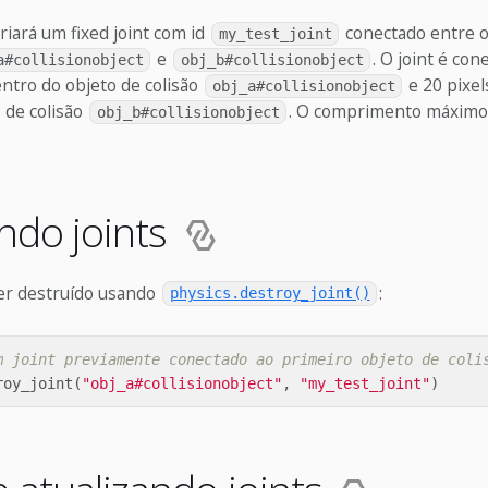
riará um fixed joint com id
conectado entre o
my_test_joint
e
. O joint é con
a#collisionobject
obj_b#collisionobject
ntro do objeto de colisão
e 20 pixel
obj_a#collisionobject
 de colisão
. O comprimento máximo 
obj_b#collisionobject
ndo joints
er destruído usando
:
physics.destroy_joint()
m joint previamente conectado ao primeiro objeto de coli
roy_joint
(
"obj_a#collisionobject"
,
"my_test_joint"
)