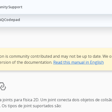
nity
Support
AQ
Codepad
ion is community contributed and may not be up to date. We o
ersion of the documentation.
Read this manual in English
 joints para física 2D. Um joint conecta dois objetos de coli
. Os tipos de joint suportados são: