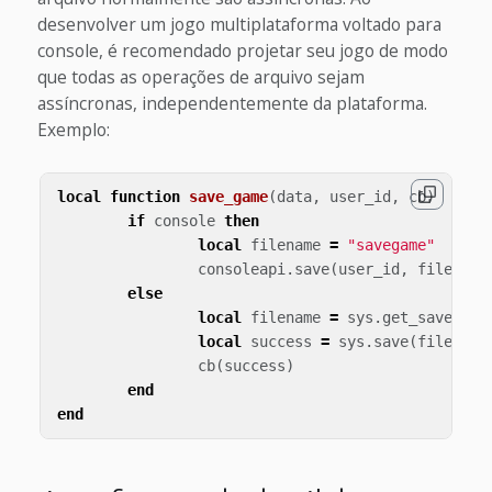
desenvolver um jogo multiplataforma voltado para
console, é recomendado projetar seu jogo de modo
que todas as operações de arquivo sejam
assíncronas, independentemente da plataforma.
Exemplo:
local
function
save_game
(
data
,
user_id
,
cb
)
if
console
then
local
filename
=
"savegame"
consoleapi
.
save
(
user_id
,
filename
else
local
filename
=
sys
.
get_save_fil
local
success
=
sys
.
save
(
filename
cb
(
success
)
end
end