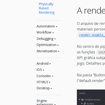
Physically
A rend
Based
Rendering
O arquivo de ren
Automation
materiais person
Workflow
render.enable
Debugging
Optimization
No centro do pi
Monetization
as funções
ini
API gráfica subj
jogo. Detalhes 
Android
iOS
Na pasta “Builti
Consoles
(“default.render”
HTML5
Desktop
Engine
extensions