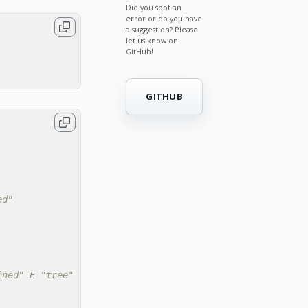
Did you spot an
error or do you have
a suggestion? Please
let us know on
GitHub!
GITHUB
ed"
ined" E "tree"