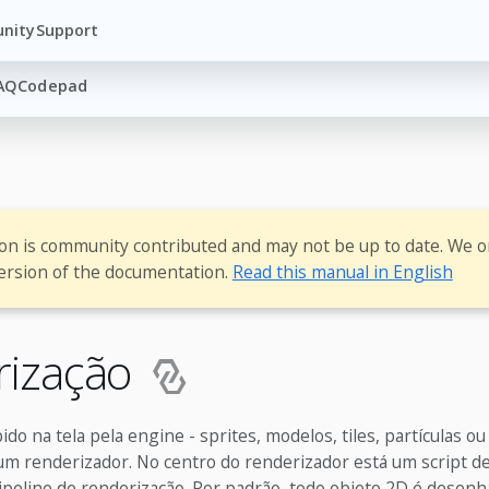
nity
Support
AQ
Codepad
ion is community contributed and may not be up to date. We o
ersion of the documentation.
Read this manual in English
rização
ido na tela pela engine - sprites, modelos, tiles, partículas ou
m renderizador. No centro do renderizador está um script d
pipeline de renderização. Por padrão, todo objeto 2D é desen