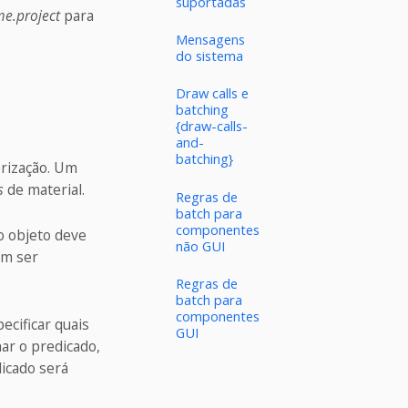
suportadas
e.project
para
Mensagens
do sistema
Draw calls e
batching
{draw-calls-
and-
batching}
rização. Um
s
de material.
Regras de
batch para
componentes
o objeto deve
não GUI
m ser
Regras de
batch para
componentes
ecificar quais
GUI
ar o predicado,
dicado será