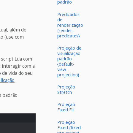
padrão
Predicados
de
renderização
ual, além de
{render-
predicates}
ão (use com
Projeção de
visualização
padrão
 script Lua com
{default-
 interagir com a
view-
o de vida do seu
projection}
licação
.
Projeção
Stretch
o padrão
Projeção
Fixed Fit
Projeção
Fixed {fixed-
projection}