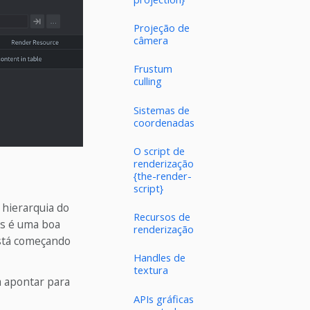
Projeção de
câmera
Frustum
culling
Sistemas de
coordenadas
O script de
renderização
{the-render-
script}
 hierarquia do
Recursos de
as é uma boa
renderização
está começando
Handles de
textura
 apontar para
APIs gráficas