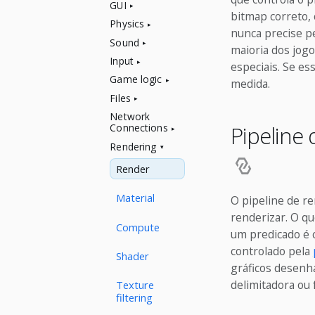
GUI
bitmap correto, 
Physics
nunca precise p
Sound
maioria dos jogo
Input
especiais. Se es
Game logic
medida.
Files
Network
Pipeline
Connections
Rendering
Render
Material
O pipeline de r
renderizar. O q
Compute
um predicado é 
controlado pela
Shader
gráficos desenh
delimitadora ou 
Texture
filtering