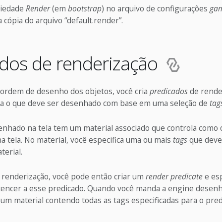
riedade
Render
(em
bootstrap
) no arquivo de configurações
gam
 cópia do arquivo “default.render”.
ados de renderização
a ordem de desenho dos objetos, você cria
predicados
de rende
ra o que deve ser desenhado com base em uma seleção de
tag
enhado na tela tem um material associado que controla como 
 tela. No material, você especifica uma ou mais
tags
que deve
terial.
e renderização, você pode então criar um
render predicate
e esp
encer a esse predicado. Quando você manda a engine desenh
um material contendo todas as tags especificadas para o pre