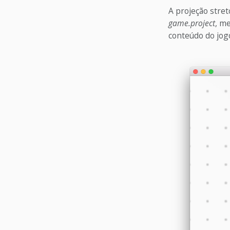
A projeção stre
game.project
, m
conteúdo do jogo