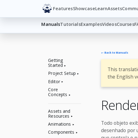
Features
Showcase
Learn
Assets
Commu
Manuals
Tutorials
Examples
Videos
Courses
F
← Back to Manuals
Getting
Started
This translat
Project Setup
the English v
Editor
Core
Concepts
Rende
Assets and
Resources
Todo objeto exib
Animations
desenhado por u
Components
que controla o 