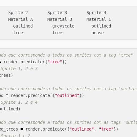
    Sprite 2        Sprite 3        Sprite 4

    Material A      Material B      Material C

      outlined        greyscale       outlined

ado que corresponde a todos os sprites com a tag "tree"
=
render
.
predicate
({
"tree"
})
 Sprite 1, 2 e 3
trees
)
ado que corresponde a todos os sprites com a tag "outlin
ed
=
render
.
predicate
({
"outlined"
})
 Sprite 1, 2 e 4
outlined
)
ado que corresponde a todos os sprites com as tags "outl
ed_trees
=
render
.
predicate
({
"outlined"
,
"tree"
})
 Sprite 1 e 2