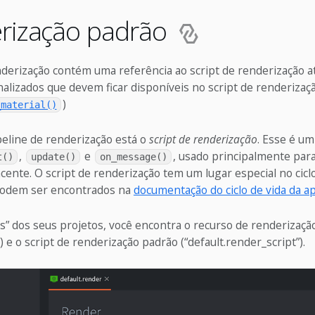
erização padrão
derização contém uma referência ao script de renderização at
alizados que devem ficar disponíveis no script de renderizaç
)
_material()
peline de renderização está o
script de renderização
. Esse é um
,
e
, usado principalmente para
t()
update()
on_message()
acente. O script de renderização tem um lugar especial no cicl
podem ser encontrados na
documentação do ciclo de vida da ap
ns” dos seus projetos, você encontra o recurso de renderizaçã
) e o script de renderização padrão (“default.render_script”).