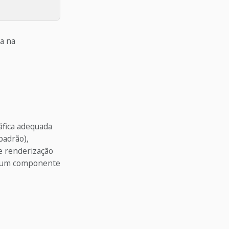
a na
áfica adequada
padrão),
de renderização
or um componente