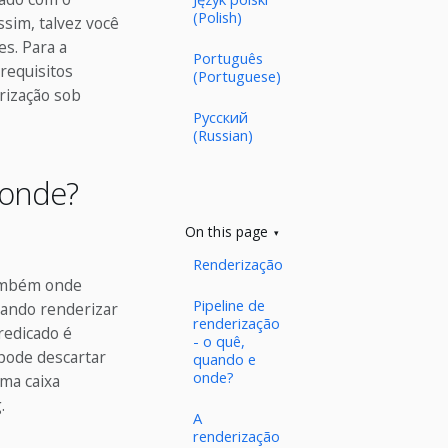
(Polish)
sim, talvez você
s. Para a
Português
requisitos
(Portuguese)
rização sob
Русский
(Russian)
 onde?
On this page
Renderização
também onde
Pipeline de
uando renderizar
renderização
redicado é
- o quê,
pode descartar
quando e
onde?
ma caixa
.
A
renderização