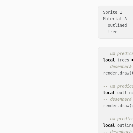
Sprite 1    
Material A  
  outlined  
-- um predic
local
trees
-- desenhará
render
.
draw
(
-- um predic
local
outlin
-- desenhará
render
.
draw
(
-- um predic
local
outlin
-- desenhará