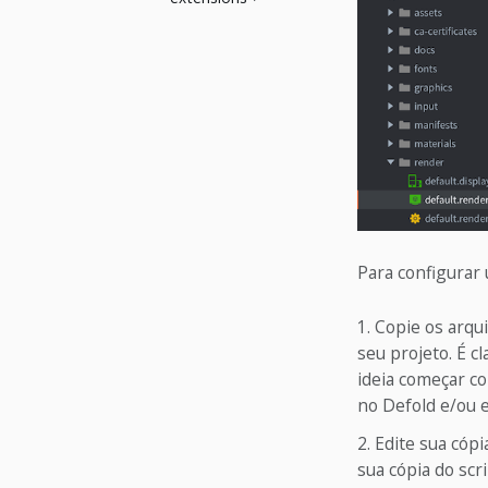
Para configurar
Copie os arqui
seu projeto. É c
ideia começar c
no Defold e/ou 
Edite sua cópi
sua cópia do scr