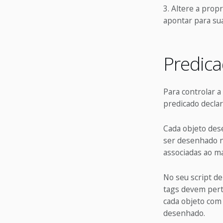
Altere a prop
apontar para sua
Predic
Para controlar 
predicado decla
Cada objeto des
ser desenhado na
associadas ao ma
No seu script d
tags devem pert
cada objeto com 
desenhado.