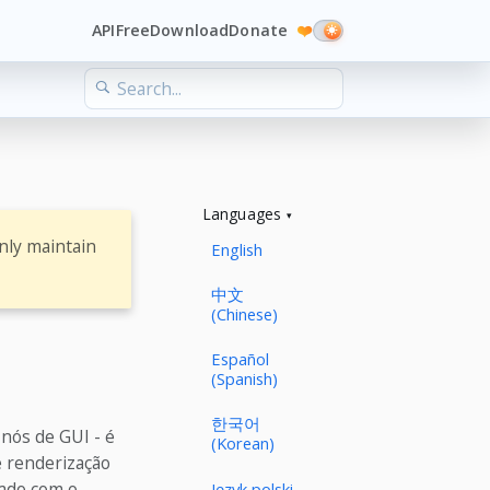
API
Free
Download
Donate
❤️
Languages
nly maintain
English
中文
(Chinese)
Español
(Spanish)
한국어
 nós de GUI - é
(Korean)
e renderização
hado com o
Język polski