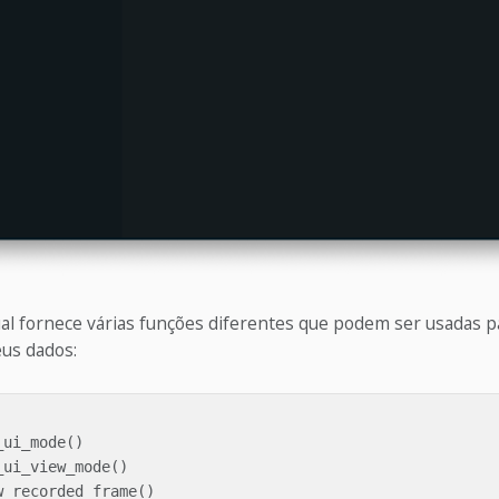
ual fornece várias funções diferentes que podem ser usadas p
eus dados:
_ui_mode
()
_ui_view_mode
()
w_recorded_frame
()