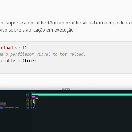
em suporte ao profiler têm um profiler visual em tempo de e
ivo sobre a aplicação em execução:
reload
(
self
)
na o perfilador visual no hot reload.
.
enable_ui
(
true
)