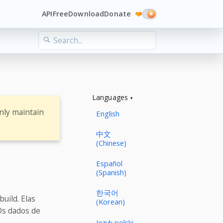
API
Free
Download
Donate
❤️
Languages
nly maintain
English
中文
(Chinese)
Español
(Spanish)
한국어
uild. Elas
(Korean)
Os dados de
Język polski