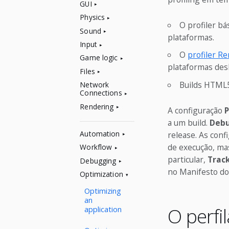
GUI
Physics
O profiler bá
Sound
plataformas.
Input
O
profiler R
Game logic
plataformas des
Files
Builds HTML5
Network
Connections
Rendering
A configuração
P
a um build.
Debu
Automation
release. As con
de execução, mas
Workflow
particular,
Trac
Debugging
no Manifesto do 
Optimization
Optimizing
an
O perfi
application