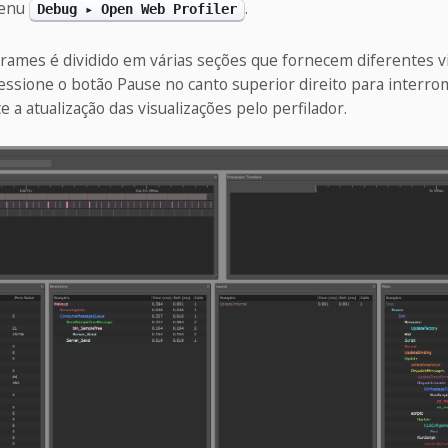
menu
.
Debug ▸ Open Web Profiler
frames é dividido em várias seções que fornecem diferentes v
essione o botão Pause no canto superior direito para interr
a atualização das visualizações pelo perfilador.