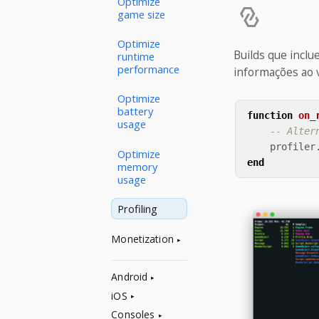
Optimize
game size
Optimize
Builds que inclu
runtime
performance
informações ao v
Optimize
battery
function
on_
usage
-- Alter
profiler
Optimize
end
memory
usage
Profiling
Monetization
Android
iOS
Consoles