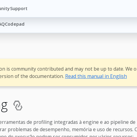
nity
Support
AQ
Codepad
ion is community contributed and may not be up to date. We o
ersion of the documentation.
Read this manual in English
ng
ferramentas de profiling integradas à engine e ao pipeline de b
rar problemas de desempenho, memória e uso de recursos. 
mpo de execução podem ser consumidos por vários recursos: