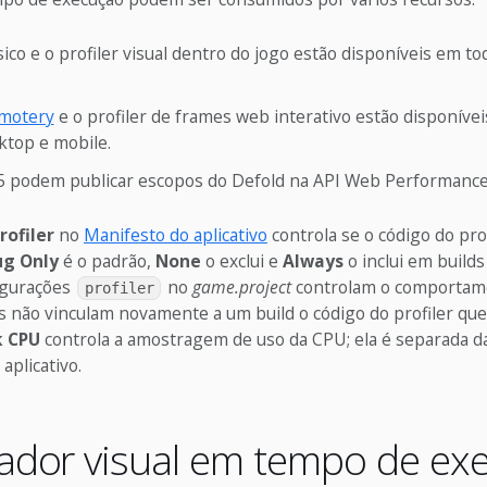
sico e o profiler visual dentro do jogo estão disponíveis em to
emotery
e o profiler de frames web interativo estão disponíve
ktop e mobile.
 podem publicar escopos do Defold na API Web Performance
rofiler
no
Manifesto do aplicativo
controla se o código do prof
g Only
é o padrão,
None
o exclui e
Always
o inclui em build
figurações
no
game.project
controlam o comporta
profiler
 não vinculam novamente a um build o código do profiler que 
k CPU
controla a amostragem de uso da CPU; ela é separada da
aplicativo.
lador visual em tempo de ex