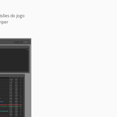
isões do jogo
omper