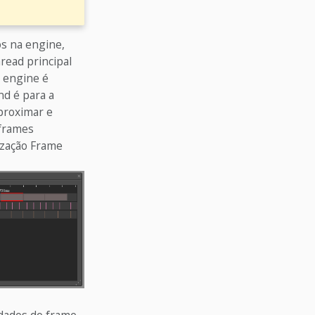
s na engine,
read principal
a engine é
nd é para a
proximar e
 frames
lização Frame