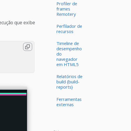
Profiler de
frames
Remotery
xecução que exibe
Perfilador de
recursos
Timeline de
desempenho
do
navegador
em HTML5
Relatórios de
build {build-
reports}
Ferramentas
externas