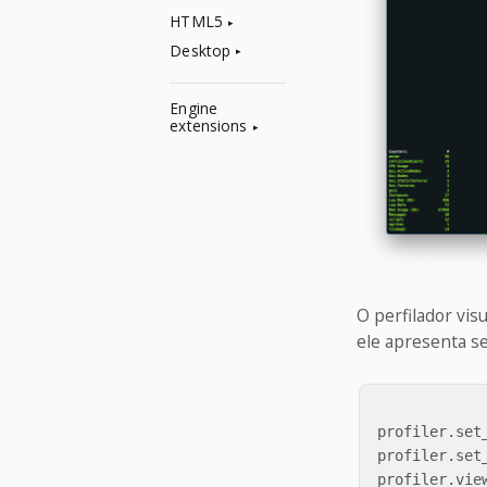
HTML5
Desktop
Engine
extensions
O perfilador vis
ele apresenta s
profiler
.
set
profiler
.
set
profiler
.
vie