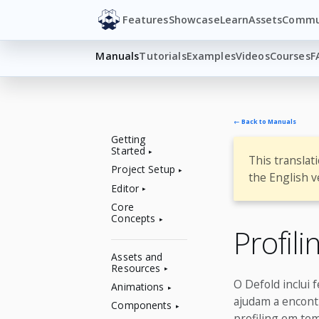
Features
Showcase
Learn
Assets
Commu
Manuals
Tutorials
Examples
Videos
Courses
F
← Back to Manuals
Getting
Started
This translat
Project Setup
the English v
Editor
Core
Concepts
Profili
Assets and
Resources
O Defold inclui 
Animations
ajudam a encont
Components
profiling em te