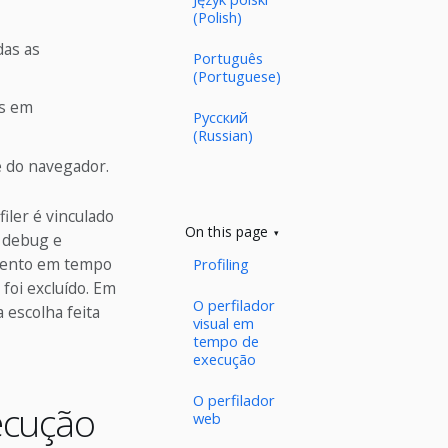
(Polish)
das as
Português
(Portuguese)
is em
Русский
(Russian)
 do navegador.
iler é vinculado
On this page
s debug e
mento em tempo
Profiling
foi excluído. Em
O perfilador
 escolha feita
visual em
tempo de
execução
O perfilador
ecução
web