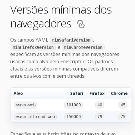
Versões mínimas dos
navegadores
Os campos YAML
,
minSafariVersion
e
minFirefoxVersion
minChromeVersion
especificam as versões mínimas dos navegadores
usadas como alvo pelo Emscripten. Os padrões
atuais e as versões mínimas compatíveis diferem
entre os alvos com e sem threads:
Alvo
Safari
Firefox
Chrome
wasm-web
101000
40
45
wasm_pthread-web
150000
79
75
Especifique as substituições no contexto do alvo