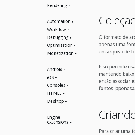
Rendering
Coleçã
Automation
Workflow
O formato de ar
Debugging
apenas uma fonte
Optimization
um arquivo de fo
Monetization
Isso permite usa
Android
mantendo baixo 
iOS
então associar e
Consoles
fontes japonesa
HTML5
Desktop
Criand
Engine
extensions
Para criar uma f