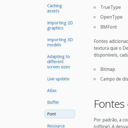
Caching
TrueType
assets
OpenType
Importing 2D
BMFont
graphics
Importing 3D
Fontes adiciona
models
textura que o De
disponíveis, ca
Adapting to
different
screen sizes
Bitmap
Live update
Campo de dis
Atlas
Fontes 
Buffer
Font
Por padrão, a c
Resource
(offline). A des