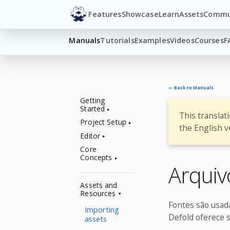
Features
Showcase
Learn
Assets
Commu
Manuals
Tutorials
Examples
Videos
Courses
F
← Back to Manuals
Getting
Started
This translat
Project Setup
the English v
Editor
Core
Concepts
Arquiv
Assets and
Resources
Fontes são usad
Importing
Defold oferece s
assets