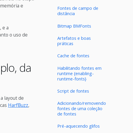
 memória e
Fontes de campo de
distância
Bitmap BMFonts
 e a
anto o uso de
Artefatos e boas
práticas
Cache de fontes
plo, da
Habilitando fontes em
runtime {enabling-
runtime-fonts}
Script de fontes
a layout de
Adicionando/removendo
ecas
HarfBuzz
,
fontes de uma coleção
de fontes
Pré-aquecendo glifos