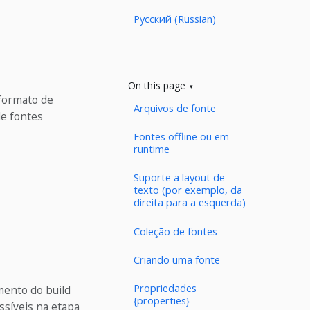
Русский (Russian)
On this page
 formato de
Arquivos de fonte
de fontes
Fontes offline ou em
runtime
Suporte a layout de
texto (por exemplo, da
direita para a esquerda)
Coleção de fontes
Criando uma fonte
Propriedades
mento do build
{properties}
ssíveis na etapa