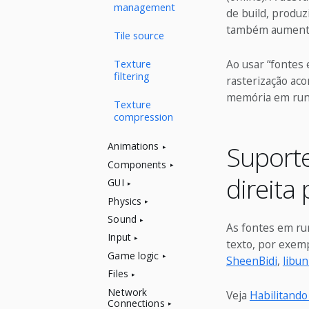
management
de build, produ
também aumenta
Tile source
Ao usar “fontes
Texture
filtering
rasterização ac
memória em run
Texture
compression
Suporte
Animations
Components
direita
GUI
Physics
Sound
As fontes em ru
Input
texto, por exemp
Game logic
SheenBidi
,
libu
Files
Network
Veja
Habilitando
Connections