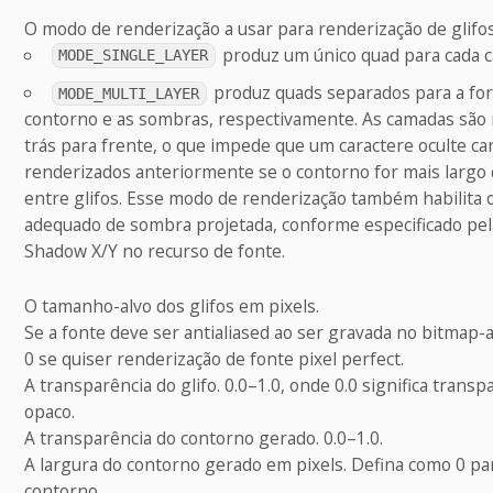
O modo de renderização a usar para renderização de glifos
produz um único quad para cada c
MODE_SINGLE_LAYER
produz quads separados para a form
MODE_MULTI_LAYER
contorno e as sombras, respectivamente. As camadas são 
trás para frente, o que impede que um caractere oculte ca
renderizados anteriormente se o contorno for mais largo 
entre glifos. Esse modo de renderização também habilita
adequado de sombra projetada, conforme especificado pe
Shadow X/Y no recurso de fonte.
O tamanho-alvo dos glifos em pixels.
Se a fonte deve ser antialiased ao ser gravada no bitmap-
0 se quiser renderização de fonte pixel perfect.
A transparência do glifo. 0.0–1.0, onde 0.0 significa transp
opaco.
A transparência do contorno gerado. 0.0–1.0.
A largura do contorno gerado em pixels. Defina como 0 pa
contorno.