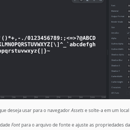
 que deseja usar para o navegador
Assets
e solte-a em um local
edade
Font
para o arquivo de fonte e ajuste as propriedades d