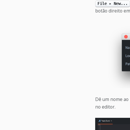
File ▸ New...
botão direito e
Dê um nome ao n
no editor.