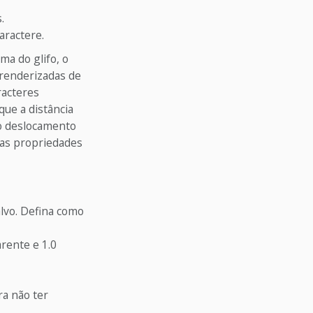
.
aractere.
a do glifo, o
renderizadas de
racteres
que a distância
 o deslocamento
las propriedades
alvo. Defina como
arente e 1.0
ra não ter