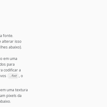
a fonte.
 alterar isso
lhes abaixo).
do em uma
ados para
a codificar a
uivos
, o
.fnt
 em uma textura
tam pixels da
abaixo.