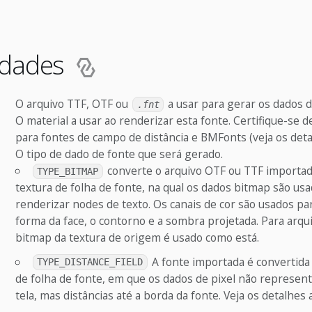
edades
O arquivo TTF, OTF ou
a usar para gerar os dados d
.fnt
O material a usar ao renderizar esta fonte. Certifique-se de
para fontes de campo de distância e BMFonts (veja os deta
O tipo de dado de fonte que será gerado.
converte o arquivo OTF ou TTF importa
TYPE_BITMAP
textura de folha de fonte, na qual os dados bitmap são us
renderizar nodes de texto. Os canais de cor são usados par
forma da face, o contorno e a sombra projetada. Para arq
bitmap da textura de origem é usado como está.
A fonte importada é convertida
TYPE_DISTANCE_FIELD
de folha de fonte, em que os dados de pixel não represen
tela, mas distâncias até a borda da fonte. Veja os detalhes 