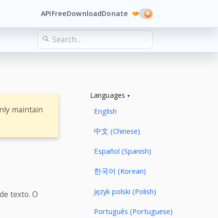
API
Free
Download
Donate
❤️
Languages
nly maintain
English
中文 (Chinese)
Español (Spanish)
한국어 (Korean)
Język polski (Polish)
de texto. O
Português (Portuguese)